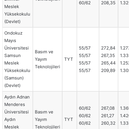
60/62
208,35
1.32
Meslek
Yüksekokulu
(Devlet)
Ondokuz
Mayıs
Üniversitesi
55/57
272,84
1.27
Basım ve
Samsun
55/57
267,35
1.33
Yayım
TYT
Meslek
55/57
265,44
1.25
Teknolojileri
Yüksekokulu
55/57
209,89
1.30
(Samsun)
(Devlet)
Aydın Adnan
Menderes
60/62
267,08
1.36
Üniversitesi
Basım ve
60/62
261,27
1.42
Aydın
Yayım
TYT
60/62
260,32
1.33
Meslek
Teknolojileri