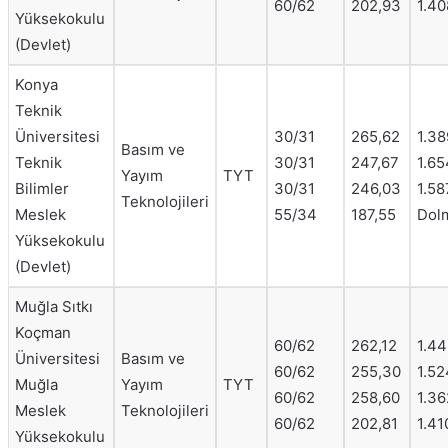
60/62
202,93
1.40
Yüksekokulu
(Devlet)
Konya
Teknik
Üniversitesi
30/31
265,62
1.3
Basım ve
Teknik
30/31
247,67
1.65
Yayım
TYT
Bilimler
30/31
246,03
1.58
Teknolojileri
Meslek
55/34
187,55
Dol
Yüksekokulu
(Devlet)
Muğla Sıtkı
Koçman
60/62
262,12
1.44
Üniversitesi
Basım ve
60/62
255,30
1.52
Muğla
Yayım
TYT
60/62
258,60
1.36
Meslek
Teknolojileri
60/62
202,81
1.41
Yüksekokulu