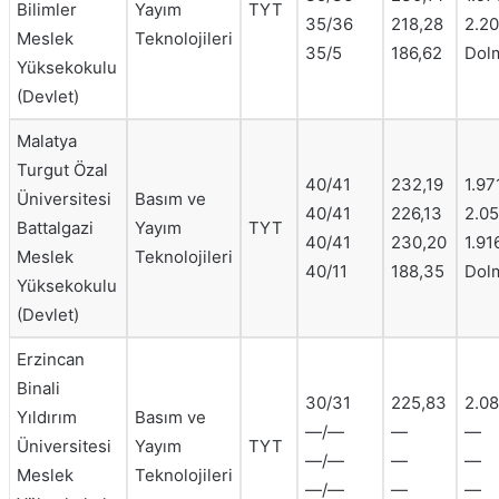
Bilimler
Yayım
TYT
35/36
218,28
2.2
Meslek
Teknolojileri
35/5
186,62
Dol
Yüksekokulu
(Devlet)
Malatya
Turgut Özal
40/41
232,19
1.97
Üniversitesi
Basım ve
40/41
226,13
2.05
Battalgazi
Yayım
TYT
40/41
230,20
1.91
Meslek
Teknolojileri
40/11
188,35
Dol
Yüksekokulu
(Devlet)
Erzincan
Binali
30/31
225,83
2.0
Yıldırım
Basım ve
—/—
—
—
Üniversitesi
Yayım
TYT
—/—
—
—
Meslek
Teknolojileri
—/—
—
—