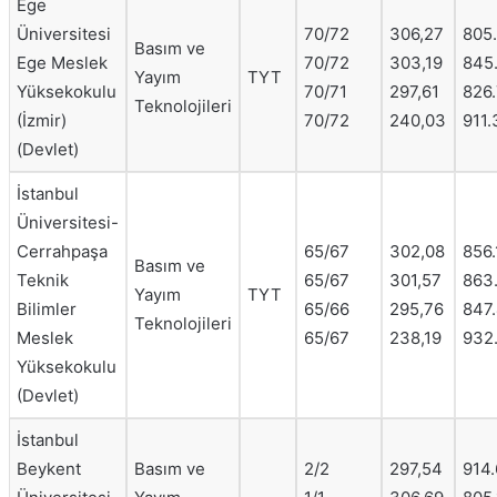
Ege
Üniversitesi
70/72
306,27
805
Basım ve
Ege Meslek
70/72
303,19
845
Yayım
TYT
Yüksekokulu
70/71
297,61
826
Teknolojileri
(İzmir)
70/72
240,03
911.
(Devlet)
İstanbul
Üniversitesi-
Cerrahpaşa
65/67
302,08
856.
Basım ve
Teknik
65/67
301,57
863
Yayım
TYT
Bilimler
65/66
295,76
847
Teknolojileri
Meslek
65/67
238,19
932
Yüksekokulu
(Devlet)
İstanbul
Beykent
Basım ve
2/2
297,54
914