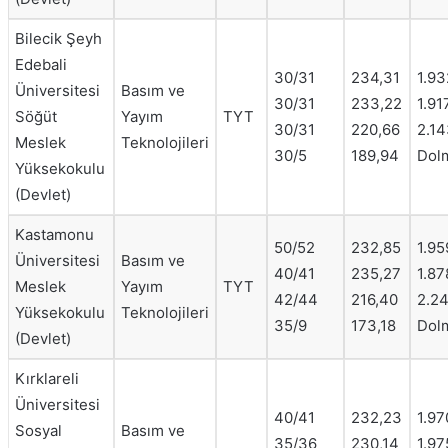
Bilecik Şeyh
Edebali
30/31
234,31
1.93
Üniversitesi
Basım ve
30/31
233,22
1.91
Söğüt
Yayım
TYT
30/31
220,66
2.14
Meslek
Teknolojileri
30/5
189,94
Dol
Yüksekokulu
(Devlet)
Kastamonu
50/52
232,85
1.95
Üniversitesi
Basım ve
40/41
235,27
1.87
Meslek
Yayım
TYT
42/44
216,40
2.2
Yüksekokulu
Teknolojileri
35/9
173,18
Dol
(Devlet)
Kırklareli
Üniversitesi
40/41
232,23
1.97
Sosyal
Basım ve
35/36
230,14
1.97