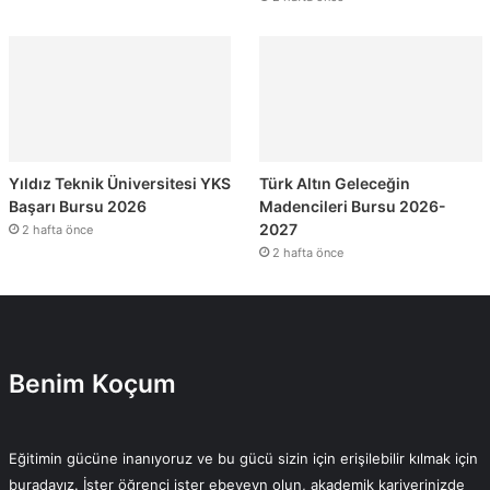
Yıldız Teknik Üniversitesi YKS
Türk Altın Geleceğin
Başarı Bursu 2026
Madencileri Bursu 2026-
2027
2 hafta önce
2 hafta önce
Benim Koçum
Eğitimin gücüne inanıyoruz ve bu gücü sizin için erişilebilir kılmak için
buradayız. İster öğrenci ister ebeveyn olun, akademik kariyerinizde