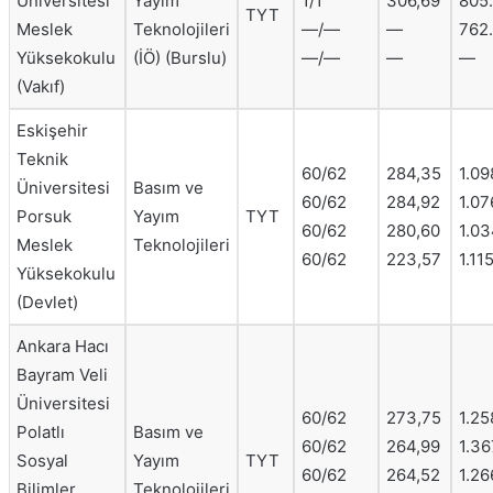
Üniversitesi
Yayım
1/1
306,69
805
TYT
Meslek
Teknolojileri
—/—
—
762
Yüksekokulu
(İÖ) (Burslu)
—/—
—
—
(Vakıf)
Eskişehir
Teknik
60/62
284,35
1.09
Üniversitesi
Basım ve
60/62
284,92
1.07
Porsuk
Yayım
TYT
60/62
280,60
1.03
Meslek
Teknolojileri
60/62
223,57
1.11
Yüksekokulu
(Devlet)
Ankara Hacı
Bayram Veli
Üniversitesi
60/62
273,75
1.25
Polatlı
Basım ve
60/62
264,99
1.36
Sosyal
Yayım
TYT
60/62
264,52
1.26
Bilimler
Teknolojileri