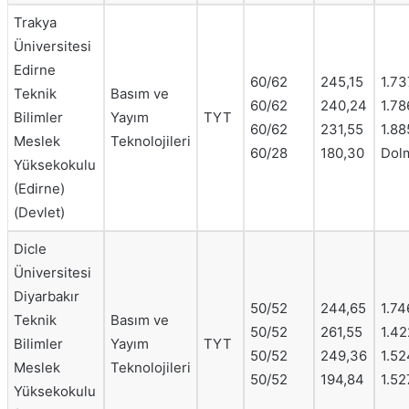
Trakya
Üniversitesi
Edirne
60/62
245,15
1.73
Teknik
Basım ve
60/62
240,24
1.78
Bilimler
Yayım
TYT
60/62
231,55
1.88
Meslek
Teknolojileri
60/28
180,30
Dol
Yüksekokulu
(Edirne)
(Devlet)
Dicle
Üniversitesi
Diyarbakır
50/52
244,65
1.74
Teknik
Basım ve
50/52
261,55
1.42
Bilimler
Yayım
TYT
50/52
249,36
1.52
Meslek
Teknolojileri
50/52
194,84
1.52
Yüksekokulu