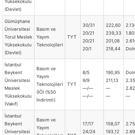
Yüksekokulu
(Devlet)
Gümüşhane
30/31
222,60
2.13
Üniversitesi
Basım ve
20/21
239,33
1.80
Torul Meslek
Yayım
TYT
20/21
201,08
2.61
Yüksekokulu
Teknolojileri
20/1
218,44
Dol
(Devlet)
İstanbul
Basım ve
Beykent
8/5
190,95
Dol
Yayım
Üniversitesi
9/9
211,13
2.3
Teknolojileri
TYT
Meslek
—/—
—
2.8
(İÖ) (%50
Yüksekokulu
—/—
—
—
İndirimli)
(Vakıf)
İstanbul
Basım ve
Beykent
17/17
158,07
2.7
Yayım
Üniversitesi
24/24
193,12
2.69