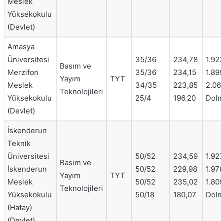
Meslek
Yüksekokulu
(Devlet)
Amasya
Üniversitesi
35/36
234,78
1.92
Basım ve
Merzifon
35/36
234,15
1.89
Yayım
TYT
Meslek
34/35
223,85
2.06
Teknolojileri
Yüksekokulu
25/4
196
,
20
Dol
(Devlet)
İskenderun
Teknik
Üniversitesi
50/52
234,59
1.92
Basım ve
İskenderun
50/52
229,98
1.97
Yayım
TYT
Meslek
50/52
235,02
1.80
Teknolojileri
Yüksekokulu
50/18
180,07
Dol
(Hatay)
(Devlet)