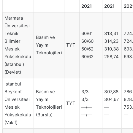
2021
2021
202
Marmara
Üniversitesi
Teknik
60/61
313,31
724
Basım ve
Bilimler
60/60
314,23
724
Yayım
TYT
Meslek
60/62
310,38
693
Teknolojileri
Yüksekokulu
60/62
258,74
693
(İstanbul)
(Devlet)
İstanbul
Beykent
Basım ve
3/3
307,88
786
Üniversitesi
Yayım
3/3
304,67
828.
TYT
Meslek
Teknolojileri
—/—
—
753
Yüksekokulu
(Burslu)
—/—
—
—
(Vakıf)