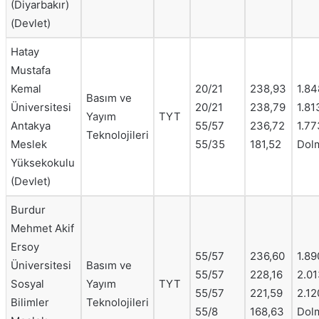
(Diyarbakır)
(Devlet)
Hatay
Mustafa
Kemal
20/21
238,93
1.84
Basım ve
Üniversitesi
20/21
238,79
1.81
Yayım
TYT
Antakya
55/57
236,72
1.77
Teknolojileri
Meslek
55/35
181,52
Dol
Yüksekokulu
(Devlet)
Burdur
Mehmet Akif
Ersoy
55/57
236,60
1.89
Üniversitesi
Basım ve
55/57
228,16
2.01
Sosyal
Yayım
TYT
55/57
221,59
2.12
Bilimler
Teknolojileri
55/8
168,63
Dol