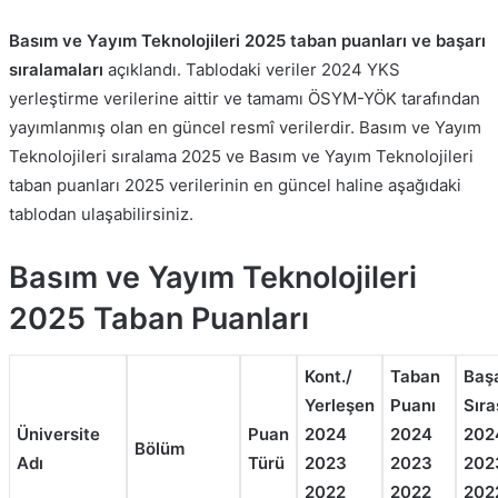
Basım ve Yayım Teknolojileri 2025 taban puanları ve başarı
sıralamaları
açıklandı. Tablodaki veriler 2024 YKS
yerleştirme verilerine aittir ve tamamı ÖSYM-YÖK tarafından
yayımlanmış olan en güncel resmî verilerdir. Basım ve Yayım
Teknolojileri sıralama 2025 ve Basım ve Yayım Teknolojileri
taban puanları 2025 verilerinin en güncel haline aşağıdaki
tablodan ulaşabilirsiniz.
Basım ve Yayım Teknolojileri
2025 Taban Puanları
Kont./
Taban
Başa
Yerleşen
Puanı
Sıra
Üniversite
Puan
2024
2024
202
Bölüm
Adı
Türü
2023
2023
202
2022
2022
202