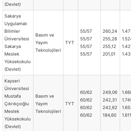
(Devlet)
Sakarya
Uygulamalı
Bilimler
55/57
260,24
1.47
Basım ve
Üniversitesi
55/57
255,28
1.52
Yayım
TYT
Sakarya
55/57
255,12
1.42
Teknolojileri
Meslek
55/57
201,01
1.43
Yüksekokulu
(Devlet)
Kayseri
Üniversitesi
60/62
249,06
1.66
Mustafa
Basım ve
60/62
242,31
1.74
Çıkrıkçıoğlu
Yayım
TYT
60/62
242,62
1.65
Meslek
Teknolojileri
60/62
184,60
1.61
Yüksekokulu
(Devlet)