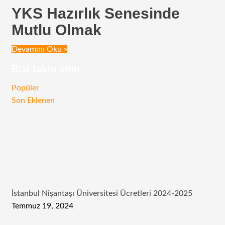
YKS Hazırlık Senesinde
Mutlu Olmak
Devamını Oku »
Bizi takip edin
RSS
Facebook
Twitter
Instagram
Telegram
Popüler
Son Eklenen
İstanbul Nişantaşı Üniversitesi Ücretleri 2024-2025
Temmuz 19, 2024