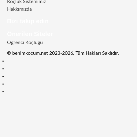
Koçluk Sistemimiz
Hakkımızda
Bizi takip edin
RSS
Facebook
Twitter
Instagram
Telegram
Önerilen Siteler
Öğrenci Koçluğu
© benimkocum.net 2023-2026, Tüm Hakları Saklıdır.
RSS
Facebook
Twitter
Instagram
Telegram
Başa
dön
tuşu