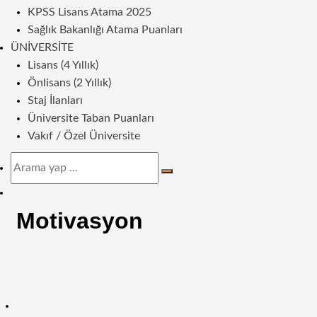
KPSS Lisans Atama 2025
Sağlık Bakanlığı Atama Puanları
ÜNIVERSITE
Lisans (4 Yıllık)
Önlisans (2 Yıllık)
Staj İlanları
Üniversite Taban Puanları
Vakıf / Özel Üniversite
Arama
yap
Dış
...
görünümü
Motivasyon
değiştir