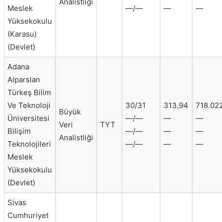
Analistliği
Meslek
—/—
—
—
Yüksekokulu
(Karasu)
(Devlet)
Adana
Alparslan
Türkeş Bilim
Ve Teknoloji
30/31
313,94
718.02
Büyük
Üniversitesi
—/—
—
—
Veri
TYT
Bilişim
—/—
—
—
Analistliği
Teknolojileri
—/—
—
—
Meslek
Yüksekokulu
(Devlet)
Sivas
Cumhuriyet