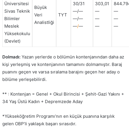
Üniversitesi
30/31
303,01
844.79
Büyük
Sivas Teknik
—/—
—
—
Veri
TYT
Bilimler
—/—
—
—
Analistliği
Meslek
—
/
—
—
—
Yüksekokulu
(Devlet)
Dolmadı:
Yazan yerlerde o bölümün kontenjanından daha az
kişi yerleşmiş ve kontenjanının tamamını dolmamıştır. Baraj
puanını geçen ve varsa sıralama barajını geçen her aday o
bölüme yerleşebilirdi.
** : Kontenjan = Genel + Okul Birincisi + Şehit-Gazi Yakını +
34 Yaş Üstü Kadın + Depremzede Aday
*Yükseköğretim Programı’nın en küçük puanına karşılık
gelen OBP’li yaklaşık başarı sırasıdır.