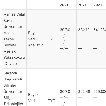
2021
2021
2021
Manisa Celâl
Bayar
Üniversitesi
30/30
332,19
541.93
Manisa
Büyük
—/—
—
—
Teknik
Veri
TYT
—/—
—
—
Bilimler
Analistliği
—/—
—
—
Meslek
Yüksekokulu
(Devlet)
Sakarya
Uygulamalı
Bilimler
Üniversitesi
30/30
322,48
629.80
Büyük
Bilişim
—/—
—
—
Veri
TYT
Teknolojileri
—/—
—
—