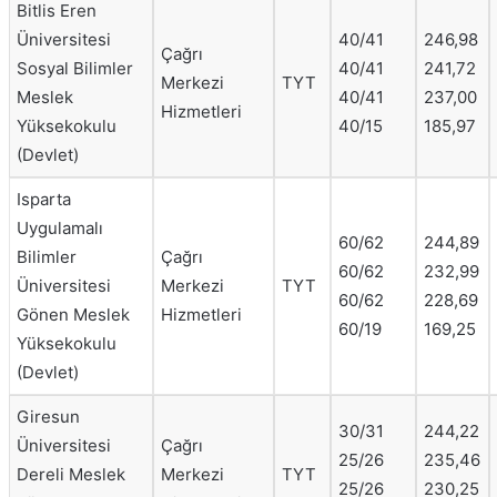
Bitlis Eren
Üniversitesi
40/41
246,98
Çağrı
Sosyal Bilimler
40/41
241,72
Merkezi
TYT
Meslek
40/41
237,00
Hizmetleri
Yüksekokulu
40/15
185,97
(Devlet)
Isparta
Uygulamalı
60/62
244,89
Bilimler
Çağrı
60/62
232,99
Üniversitesi
Merkezi
TYT
60/62
228,69
Gönen Meslek
Hizmetleri
60/19
169,25
Yüksekokulu
(Devlet)
Giresun
30/31
244,22
Üniversitesi
Çağrı
25/26
235,46
Dereli Meslek
Merkezi
TYT
25/26
230,25