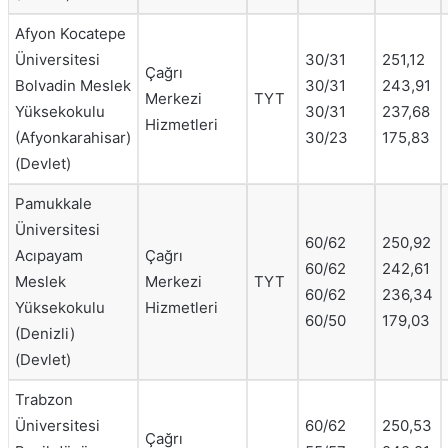
Afyon Kocatepe
Üniversitesi
30/31
251,12
Çağrı
Bolvadin Meslek
30/31
243,91
Merkezi
TYT
Yüksekokulu
30/31
237,68
Hizmetleri
(Afyonkarahisar)
30/23
175,83
(Devlet)
Pamukkale
Üniversitesi
60/62
250,92
Acıpayam
Çağrı
60/62
242,61
Meslek
Merkezi
TYT
60/62
236,34
Yüksekokulu
Hizmetleri
60/50
179,03
(Denizli)
(Devlet)
Trabzon
Üniversitesi
60/62
250,53
Çağrı