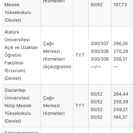
Hizmetleri
Meslek
60/62
197,73
Yüksekokulu
(Devlet)
Atatürk
Üniversitesi
Çağrı
300/307
266,26
Açık ve Uzaktan
Merkezi
300/308
270,29
Öğretim
TYT
Hizmetleri
300/308
258,21
Fakültesi
(Açıköğretim)
—/—
—
(Erzurum)
(Devlet)
Gaziantep
50/52
264,44
Üniversitesi
Çağrı
50/52
258,38
Nizip Meslek
Merkezi
TYT
50/52
249,21
Yüksekokulu
Hizmetleri
50/52
194,37
(Devlet)
Kahramanmaraş