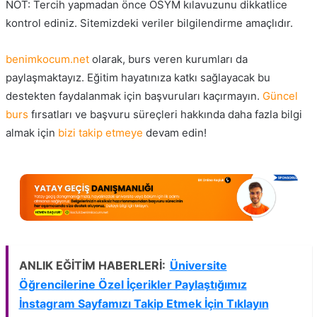
NOT: Tercih yapmadan önce ÖSYM kılavuzunu dikkatlice
kontrol ediniz. Sitemizdeki veriler bilgilendirme amaçlıdır.
benimkocum.net
olarak, burs veren kurumları da
paylaşmaktayız.
Eğitim
hayatınıza katkı sağlayacak bu
destekten faydalanmak için başvuruları kaçırmayın.
Güncel
burs
fırsatları ve başvuru süreçleri hakkında daha fazla bilgi
almak için
bizi takip etmeye
devam edin!
ANLIK EĞİTİM HABERLERİ:
Üniversite
Öğrencilerine Özel İçerikler Paylaştığımız
İnstagram Sayfamızı Takip Etmek İçin Tıklayın