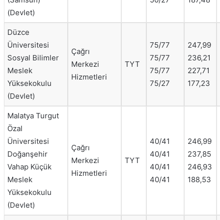
(Devlet)
Düzce
Üniversitesi
75/77
247,99
Çağrı
Sosyal Bilimler
75/77
236,21
Merkezi
TYT
Meslek
75/77
227,71
Hizmetleri
Yüksekokulu
75/27
177,23
(Devlet)
Malatya Turgut
Özal
Üniversitesi
40/41
246,99
Çağrı
Doğanşehir
40/41
237,85
Merkezi
TYT
Vahap Küçük
40/41
246,93
Hizmetleri
Meslek
40/41
188,53
Yüksekokulu
(Devlet)