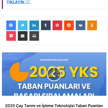
TIKLAYIN 👈🏻
Facebook
Twitter
LinkedIn
Tumblr
Pinterest
Reddit
VKontakte
Odnokla
Pocket
E-Posta ile paylaş
Yazdır
2025 Çay Tarımı ve İşleme Teknolojisi Taban Puanları