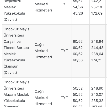
Beşikdüzü
55/57
242,21
Merkezi
TYT
Meslek
54/56
237,18
Hizmetleri
Yüksekokulu
45/26
172,69
(Devlet)
Ondokuz Mayıs
Üniversitesi
Çarşamba
60/62
248,94
Çağrı
Ticaret Borsası
60/62
244,48
Merkezi
TYT
Meslek
60/62
238,64
Hizmetleri
Yüksekokulu
60/56
174,21
(Samsun)
(Devlet)
Ondokuz Mayıs
Üniversitesi
50/52
248,90
Çağrı
Alaçam Meslek
50/52
240,07
Merkezi
TYT
Yüksekokulu
50/52
235,38
Hizmetleri
(Samsun)
50/27
187,48