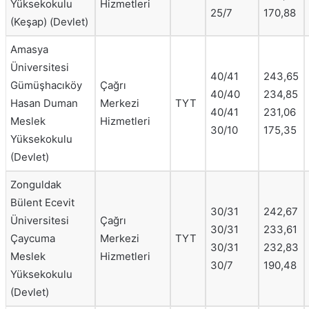
Yüksekokulu
Hizmetleri
25/7
170,88
(Keşap) (Devlet)
Amasya
Üniversitesi
40/41
243,65
Gümüşhacıköy
Çağrı
40/40
234,85
Hasan Duman
Merkezi
TYT
40/41
231,06
Meslek
Hizmetleri
30/10
175,35
Yüksekokulu
(Devlet)
Zonguldak
Bülent Ecevit
30/31
242,67
Üniversitesi
Çağrı
30/31
233,61
Çaycuma
Merkezi
TYT
30/31
232,83
Meslek
Hizmetleri
30/7
190,48
Yüksekokulu
(Devlet)