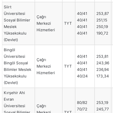
Siirt
Üniversitesi
40/41
253,87
Çağrı
Sosyal Bilimler
40/41
251,15
Merkezi
TYT
Meslek
40/41
250,19
Hizmetleri
Yüksekokulu
40/41
190,72
(Devlet)
Bingöl
Üniversitesi
40/41
253,81
Çağrı
Bingöl Sosyal
40/41
243,96
Merkezi
TYT
Bilimler Meslek
40/41
236,94
Hizmetleri
Yüksekokulu
40/24
173,34
(Devlet)
Kırşehir Ahi
Evran
80/82
253,19
Üniversitesi
Çağrı
70/72
245,77
Sosyal Bilimler
Merkezi
TYT