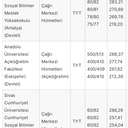
80/82
283,21
Sosyal Bilimler
Çağrı
80/81
270,69
Meslek
Merkezi
TYT
78/80
269,76
Yüksekokulu
Hizmetleri
75/77
219,20
(Antalya)
(Devlet)
Anadolu
Üniversitesi
Çağrı
500/513
268,37
Açıköğretim
Merkezi
400/410
277,74
TYT
Fakültesi
Hizmetleri
400/409
267,62
(Eskişehir)
(Açıköğretim)
400/410
213,36
(Devlet)
Sivas
Cumhuriyet
Üniversitesi
60/62
266,29
Çağrı
Cumhuriyet
60/62
257,41
Merkezi
TYT
Sosyal Bilimler
60/62
254,04