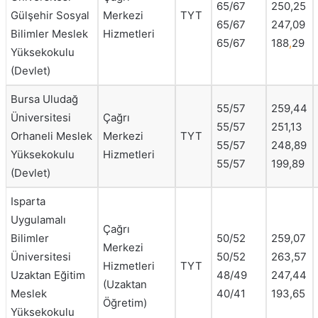
65/67
250,25
Gülşehir Sosyal
Merkezi
TYT
65/67
247,09
Bilimler Meslek
Hizmetleri
65/67
188
,
29
Yüksekokulu
(Devlet)
Bursa Uludağ
55/57
259,44
Üniversitesi
Çağrı
55/57
251,13
Orhaneli Meslek
Merkezi
TYT
55/57
248,89
Yüksekokulu
Hizmetleri
55/57
199,89
(Devlet)
Isparta
Uygulamalı
Çağrı
Bilimler
50/52
259,07
Merkezi
Üniversitesi
50/52
263,57
Hizmetleri
TYT
Uzaktan Eğitim
48/49
247,44
(Uzaktan
Meslek
40/41
193,65
Öğretim)
Yüksekokulu