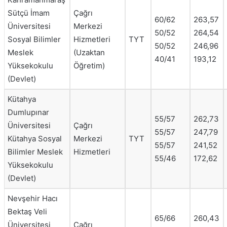
Sütçü İmam
Çağrı
60/62
263,57
Üniversitesi
Merkezi
50/52
264,54
Sosyal Bilimler
Hizmetleri
TYT
50/52
246,96
Meslek
(Uzaktan
40/41
193,12
Yüksekokulu
Öğretim)
(Devlet)
Kütahya
Dumlupınar
55/57
262,73
Üniversitesi
Çağrı
55/57
247,79
Kütahya Sosyal
Merkezi
TYT
55/57
241,52
Bilimler Meslek
Hizmetleri
55/46
172,62
Yüksekokulu
(Devlet)
Nevşehir Hacı
Bektaş Veli
65/66
260,43
Üniversitesi
Çağrı