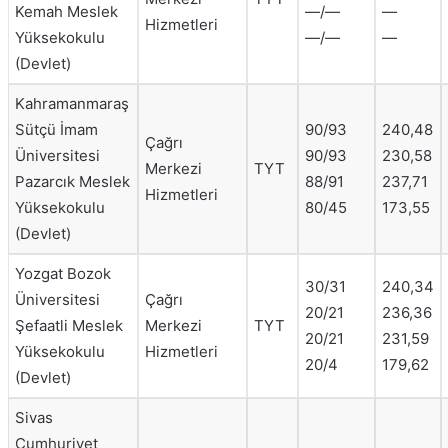
Kemah Meslek
—/—
—
Hizmetleri
Yüksekokulu
—/—
—
(Devlet)
Kahramanmaraş
Sütçü İmam
90/93
240,48
Çağrı
Üniversitesi
90/93
230,58
Merkezi
TYT
Pazarcık Meslek
88/91
237,71
Hizmetleri
Yüksekokulu
80/45
173,55
(Devlet)
Yozgat Bozok
30/31
240,34
Üniversitesi
Çağrı
20/21
236,36
Şefaatli Meslek
Merkezi
TYT
20/21
231,59
Yüksekokulu
Hizmetleri
20/4
179,62
(Devlet)
Sivas
Cumhuriyet