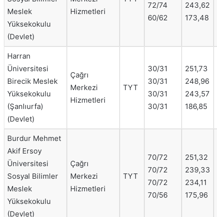
72/74
243,62
Meslek
Hizmetleri
60/62
173,48
Yüksekokulu
(Devlet)
Harran
Üniversitesi
30/31
251,73
Çağrı
Birecik Meslek
30/31
248,96
Merkezi
TYT
Yüksekokulu
30/31
243,57
Hizmetleri
(Şanlıurfa)
30/31
186,85
(Devlet)
Burdur Mehmet
Akif Ersoy
70/72
251,32
Üniversitesi
Çağrı
70/72
239,33
Sosyal Bilimler
Merkezi
TYT
70/72
234,11
Meslek
Hizmetleri
70/56
175,96
Yüksekokulu
(Devlet)