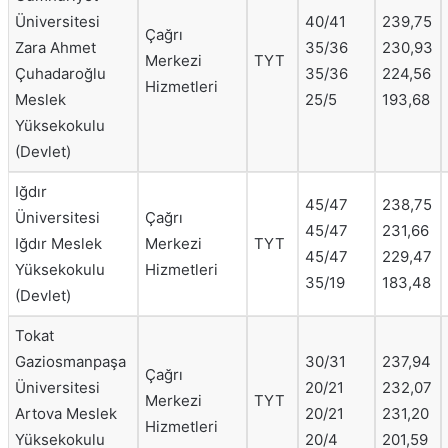
Üniversitesi
40/41
239,75
Çağrı
Zara Ahmet
35/36
230,93
Merkezi
TYT
Çuhadaroğlu
35/36
224,56
Hizmetleri
Meslek
25/5
193,68
Yüksekokulu
(Devlet)
Iğdır
45/47
238,75
Üniversitesi
Çağrı
45/47
231,66
Iğdır Meslek
Merkezi
TYT
45/47
229,47
Yüksekokulu
Hizmetleri
35/19
183,48
(Devlet)
Tokat
Gaziosmanpaşa
30/31
237,94
Çağrı
Üniversitesi
20/21
232,07
Merkezi
TYT
Artova Meslek
20/21
231,20
Hizmetleri
Yüksekokulu
20/4
201,59