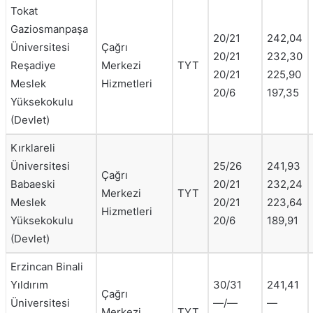
Tokat
Gaziosmanpaşa
20/21
242,04
Üniversitesi
Çağrı
20/21
232,30
Reşadiye
Merkezi
TYT
20/21
225,90
Meslek
Hizmetleri
20/6
197,35
Yüksekokulu
(Devlet)
Kırklareli
Üniversitesi
25/26
241,93
Çağrı
Babaeski
20/21
232,24
Merkezi
TYT
Meslek
20/21
223,64
Hizmetleri
Yüksekokulu
20/6
189,91
(Devlet)
Erzincan Binali
Yıldırım
30/31
241,41
Çağrı
Üniversitesi
—/—
—
Merkezi
TYT