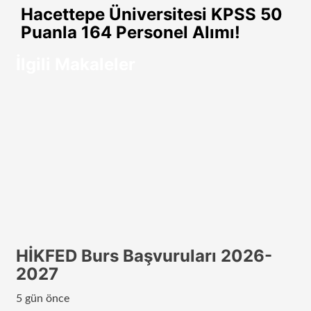
paylaş
Hacettepe Üniversitesi KPSS 50
Puanla 164 Personel Alımı!
İlgili Makaleler
HİKFED Burs Başvuruları 2026-
2027
5 gün önce