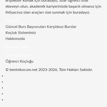
erişilebilir kılmak için buradayız. İster öğrenci ister
ebeveyn olun, akademik kariyerinizde başarılı olmanız için
ihtiyacınız olan araçları size sunmak için buradayız.
Sayfalar
Güncel Burs Başvuruları Karşılıksız Burslar
Koçluk Sistemimiz
Hakkımızda
Bizi takip edin
RSS
Facebook
Twitter
Instagram
Telegram
Önerilen Siteler
Öğrenci Koçluğu
© benimkocum.net 2023-2026, Tüm Hakları Saklıdır.
RSS
Facebook
Twitter
Instagram
Telegram