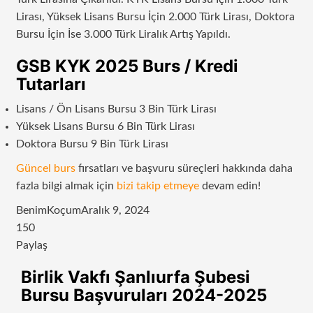
Lirası, Yüksek Lisans Bursu İçin 2.000 Türk Lirası, Doktora
Bursu İçin İse 3.000 Türk Liralık Artış Yapıldı.
GSB KYK 2025 Burs / Kredi
Tutarları
Lisans / Ön Lisans Bursu 3 Bin Türk Lirası
Yüksek Lisans Bursu 6 Bin Türk Lirası
Doktora Bursu 9 Bin Türk Lirası
Güncel burs
fırsatları ve başvuru süreçleri hakkında daha
fazla bilgi almak için
bizi takip etmeye
devam edin!
BenimKoçum
Aralık 9, 2024
150
Paylaş
Facebook
Twitter
LinkedIn
Tumblr
Pinterest
Reddit
VKontakte
Odnoklassniki
Pocket
E-
Yazdır
Birlik Vakfı Şanlıurfa Şubesi
Posta
Bursu Başvuruları 2024-2025
ile