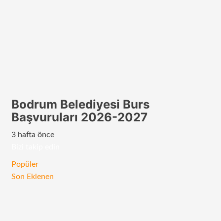
Bodrum Belediyesi Burs
Başvuruları 2026-2027
3 hafta önce
Bizi takip edin
RSS
Facebook
Twitter
Instagram
Telegram
Popüler
Son Eklenen