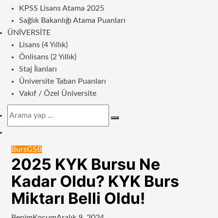
KPSS Lisans Atama 2025
Sağlık Bakanlığı Atama Puanları
ÜNIVERSITE
Lisans (4 Yıllık)
Önlisans (2 Yıllık)
Staj İlanları
Üniversite Taban Puanları
Vakıf / Özel Üniversite
Arama
yap
Dış
...
görünümü
Burs
GSB
değiştir
2025 KYK Bursu Ne
Kadar Oldu? KYK Burs
Miktarı Belli Oldu!
BenimKoçum
Aralık 9, 2024