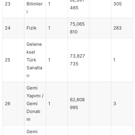
23
Bilimler
1
305
465
i
75,065
24
Fizik
1
283
810
Gelene
ksel
73,827
25
Türk
1
1
735
Sanatla
rı
Gemi
Yapımı /
62,608
26
Gemi
1
3
995
Donatı
m
Gemi