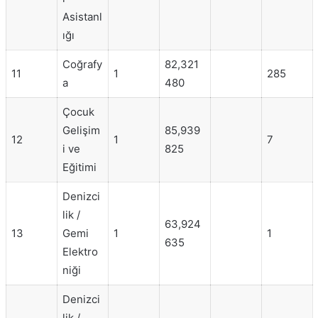
Asistanl
ığı
Coğrafy
82,321
11
1
285
a
480
Çocuk
Gelişim
85,939
12
1
7
i ve
825
Eğitimi
Denizci
lik /
63,924
13
Gemi
1
1
635
Elektro
niği
Denizci
lik /