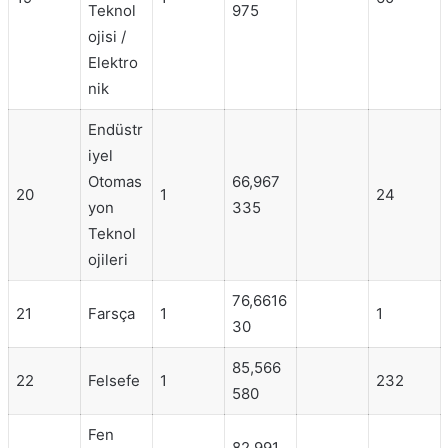
Teknol
975
ojisi /
Elektro
nik
Endüstr
iyel
Otomas
66,967
20
1
24
yon
335
Teknol
ojileri
76,6616
21
Farsça
1
1
30
85,566
22
Felsefe
1
232
580
Fen
82,991