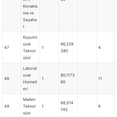
Konakla
ma ve
Seyaha
t
Kuyumc
uluk
66,329
47
1
4
Teknol
380
ojisi
Laborat
uvar
80,1173
48
1
11
Hizmetl
60
eri
Maden
68,074
49
Teknol
1
6
745
ojisi