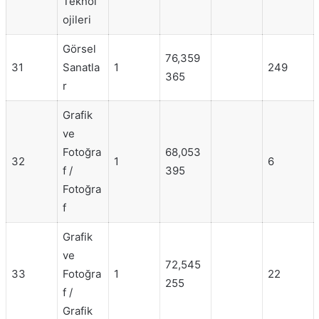
Teknol
ojileri
Görsel
76,359
31
Sanatla
1
249
365
r
Grafik
ve
Fotoğra
68,053
32
1
6
f /
395
Fotoğra
f
Grafik
ve
72,545
33
Fotoğra
1
22
255
f /
Grafik