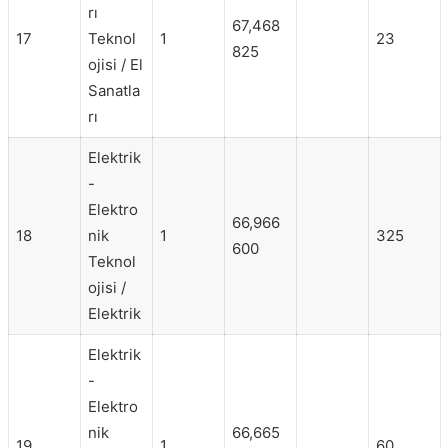
rı
67,468
17
Teknol
1
23
825
ojisi / El
Sanatla
rı
Elektrik
-
Elektro
66,966
18
nik
1
325
600
Teknol
ojisi /
Elektrik
Elektrik
-
Elektro
nik
66,665
19
1
60