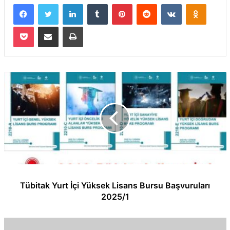
Facebook
Twitter
LinkedIn
Tumblr
Pinterest
Reddit
VKontakte
Odnokla
Pocket
E-Posta ile paylaş
Yazdır
Tübitak Yurt İçi Yüksek Lisans Bursu Başvuruları
2025/1