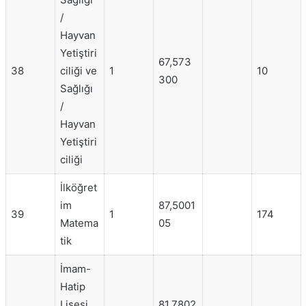
/
Hayvan
Yetiştiri
67,573
38
ciliği ve
1
10
300
Sağlığı
/
Hayvan
Yetiştiri
ciliği
İlköğret
im
87,5001
39
1
174
Matema
05
tik
İmam-
Hatip
Lisesi
81,7802