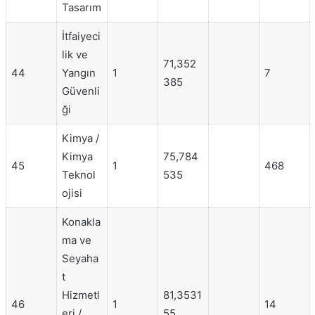
Tasarım
İtfaiyeci
lik ve
71,352
44
Yangın
1
7
385
Güvenli
ği
Kimya /
Kimya
75,784
45
1
468
Teknol
535
ojisi
Konakla
ma ve
Seyaha
t
Hizmetl
81,3531
46
1
14
eri /
55