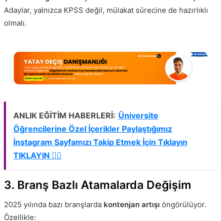
Adaylar, yalnızca KPSS değil, mülakat sürecine de hazırlıklı
olmalı.
ANLIK EĞİTİM HABERLERİ:
Üniversite
Öğrencilerine Özel İçerikler Paylaştığımız
İnstagram Sayfamızı Takip Etmek İçin Tıklayın
TIKLAYIN 👈🏻
3. Branş Bazlı Atamalarda Değişim
2025 yılında bazı branşlarda
kontenjan artışı
öngörülüyor.
Özellikle: