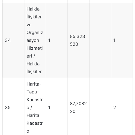
Halkla
İlişkiler
ve
Organiz
85,323
34
asyon
1
1
520
Hizmetl
eri /
Halkla
İlişkiler
Harita-
Tapu-
Kadastr
87,7082
35
o /
1
2
20
Harita
Kadastr
o