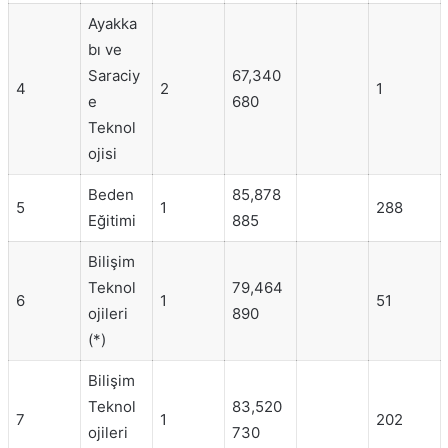
Ayakka
bı ve
Saraciy
67,340
4
2
1
e
680
Teknol
ojisi
Beden
85,878
5
1
288
Eğitimi
885
Bilişim
Teknol
79,464
6
1
51
ojileri
890
(*)
Bilişim
Teknol
83,520
7
1
202
ojileri
730