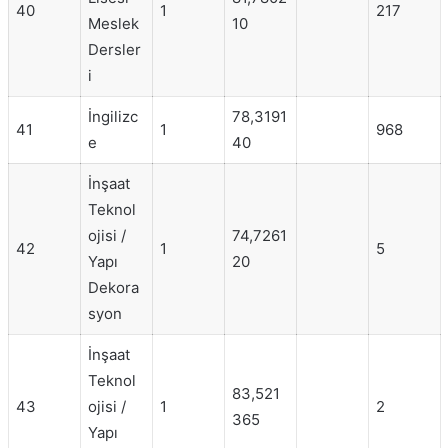
40
1
217
Meslek
10
Dersler
i
İngilizc
78,3191
41
1
968
e
40
İnşaat
Teknol
ojisi /
74,7261
42
1
5
Yapı
20
Dekora
syon
İnşaat
Teknol
83,521
43
ojisi /
1
2
365
Yapı