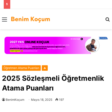
Menü
..
Öğretmen Atama Puanları
🔥
2025 Sözleşmeli Öğretmenlik
Atama Puanları
BenimKoçum
Mayıs 18, 2025
197