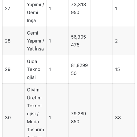
Yapımı /
73,313
27
1
1
Gemi
950
İnşa
Gemi
56,305
28
Yapımı /
1
2
475
Yat İnşa
Gıda
81,8299
29
Teknol
1
15
50
ojisi
Giyim
Üretim
Teknol
ojisi /
79,289
30
1
38
Moda
850
Tasarım