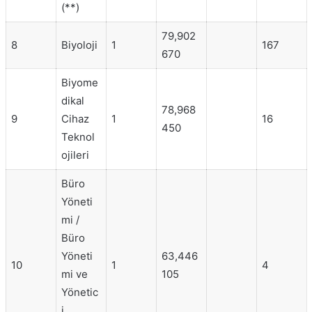
(**)
79,902
8
Biyoloji
1
167
670
Biyome
dikal
78,968
9
Cihaz
1
16
450
Teknol
ojileri
Büro
Yöneti
mi /
Büro
Yöneti
63,446
10
1
4
mi ve
105
Yönetic
i