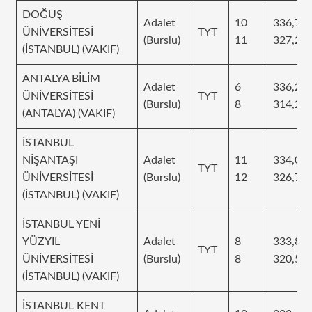
DOĞUŞ
Adalet
10
336,74
ÜNİVERSİTESİ
TYT
(Burslu)
11
327,23
(İSTANBUL) (VAKIF)
ANTALYA BİLİM
Adalet
6
336,22
ÜNİVERSİTESİ
TYT
(Burslu)
8
314,23
(ANTALYA) (VAKIF)
İSTANBUL
NİŞANTAŞI
Adalet
11
334,02
TYT
ÜNİVERSİTESİ
(Burslu)
12
326,76
(İSTANBUL) (VAKIF)
İSTANBUL YENİ
YÜZYIL
Adalet
8
333,82
TYT
ÜNİVERSİTESİ
(Burslu)
8
320,57
(İSTANBUL) (VAKIF)
İSTANBUL KENT