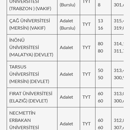
ÜNİVERSİTESİ
TYT
(Burslu)
8
301,66
(TRABZON ) (VAKIF)
ÇAĞ ÜNİVERSİTESİ
Adalet
13
315,48
TYT
(MERSİN) (VAKIF)
(Burslu)
16
319,00
İNÖNÜ
80
314,13
ÜNİVERSİTESİ
Adalet
TYT
80
311,78
(MALATYA) (DEVLET)
TARSUS
50
313,42
ÜNİVERSİTESİ
Adalet
TYT
50
300,94
(MERSİN) (DEVLET)
FIRAT ÜNİVERSİTESİ
60
313,01
Adalet
TYT
(ELAZIĞ) (DEVLET)
60
300,61
NECMETTİN
ERBAKAN
60
312,85
Adalet
TYT
ÜNİVERSİTESİ
60
307,68