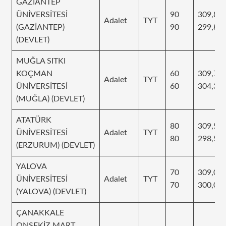
GAZİANTEP
ÜNİVERSİTESİ
90
309,87
Adalet
TYT
(GAZİANTEP)
90
299,83
(DEVLET)
MUĞLA SITKI
KOÇMAN
60
309,75
Adalet
TYT
ÜNİVERSİTESİ
60
304,39
(MUĞLA) (DEVLET)
ATATÜRK
80
309,53
ÜNİVERSİTESİ
Adalet
TYT
80
298,57
(ERZURUM) (DEVLET)
YALOVA
70
309,07
ÜNİVERSİTESİ
Adalet
TYT
70
300,09
(YALOVA) (DEVLET)
ÇANAKKALE
ONSEKİZ MART