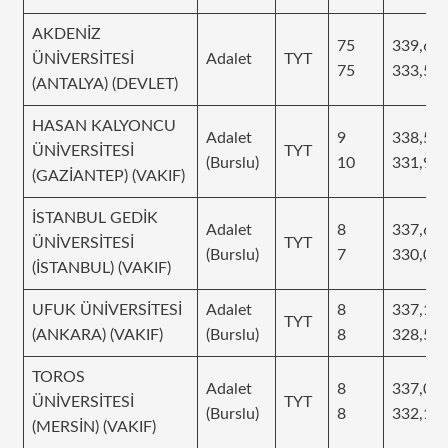
AKDENİZ
75
339,65
ÜNİVERSİTESİ
Adalet
TYT
75
333,50
(ANTALYA) (DEVLET)
HASAN KALYONCU
Adalet
9
338,50
ÜNİVERSİTESİ
TYT
(Burslu)
10
331,96
(GAZİANTEP) (VAKIF)
İSTANBUL GEDİK
Adalet
8
337,63
ÜNİVERSİTESİ
TYT
(Burslu)
7
330,04
(İSTANBUL) (VAKIF)
UFUK ÜNİVERSİTESİ
Adalet
8
337,15
TYT
(ANKARA) (VAKIF)
(Burslu)
8
328,59
TOROS
Adalet
8
337,00
ÜNİVERSİTESİ
TYT
(Burslu)
8
332,12
(MERSİN) (VAKIF)