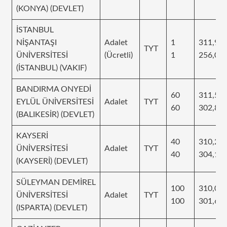
(KONYA) (DEVLET)
İSTANBUL
NİŞANTAŞI
Adalet
1
311,90
TYT
ÜNİVERSİTESİ
(Ücretli)
1
256,08
(İSTANBUL) (VAKIF)
BANDIRMA ONYEDİ
60
311,59
EYLÜL ÜNİVERSİTESİ
Adalet
TYT
60
302,87
(BALIKESİR) (DEVLET)
KAYSERİ
40
310,25
ÜNİVERSİTESİ
Adalet
TYT
40
304,10
(KAYSERİ) (DEVLET)
SÜLEYMAN DEMİREL
100
310,03
ÜNİVERSİTESİ
Adalet
TYT
100
301,66
(ISPARTA) (DEVLET)