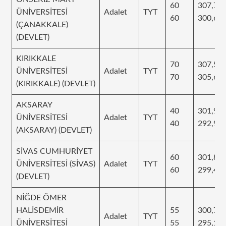
60
307,74
ÜNİVERSİTESİ
Adalet
TYT
60
300,65
(ÇANAKKALE)
(DEVLET)
KIRIKKALE
70
307,56
ÜNİVERSİTESİ
Adalet
TYT
70
305,68
(KIRIKKALE) (DEVLET)
AKSARAY
40
301,91
ÜNİVERSİTESİ
Adalet
TYT
40
292,94
(AKSARAY) (DEVLET)
SİVAS CUMHURİYET
60
301,82
ÜNİVERSİTESİ (SİVAS)
Adalet
TYT
60
299,42
(DEVLET)
NİĞDE ÖMER
HALİSDEMİR
55
300,70
Adalet
TYT
ÜNİVERSİTESİ
55
295,16