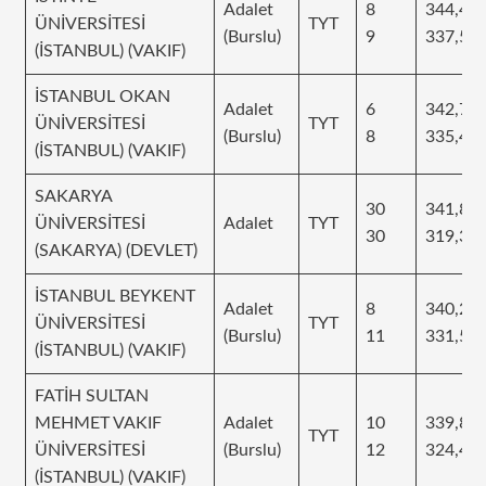
Adalet
8
344,48
ÜNİVERSİTESİ
TYT
(Burslu)
9
337,57
(İSTANBUL) (VAKIF)
İSTANBUL OKAN
Adalet
6
342,71
ÜNİVERSİTESİ
TYT
(Burslu)
8
335,46
(İSTANBUL) (VAKIF)
SAKARYA
30
341,88
ÜNİVERSİTESİ
Adalet
TYT
30
319,31
(SAKARYA) (DEVLET)
İSTANBUL BEYKENT
Adalet
8
340,20
ÜNİVERSİTESİ
TYT
(Burslu)
11
331,53
(İSTANBUL) (VAKIF)
FATİH SULTAN
MEHMET VAKIF
Adalet
10
339,89
TYT
ÜNİVERSİTESİ
(Burslu)
12
324,45
(İSTANBUL) (VAKIF)