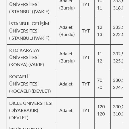
Adalet
10
333,63
ÜNİVERSİTESİ
TYT
(Burslu)
11
318,03
(İSTANBUL) (VAKIF)
İSTANBUL GELİŞİM
Adalet
12
333,17
ÜNİVERSİTESİ
TYT
(Burslu)
13
322,50
(İSTANBUL) (VAKIF)
KTO KARATAY
Adalet
11
332,55
ÜNİVERSİTESİ
TYT
(Burslu)
12
325,28
(KONYA) (VAKIF)
KOCAELİ
70
330,98
ÜNİVERSİTESİ
Adalet
TYT
70
324,40
(KOCAELİ) (DEVLET)
DİCLE ÜNİVERSİTESİ
120
330,24
(DİYARBAKIR)
Adalet
TYT
120
310,33
(DEVLET)