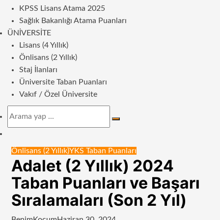
KPSS Lisans Atama 2025
Sağlık Bakanlığı Atama Puanları
ÜNIVERSITE
Lisans (4 Yıllık)
Önlisans (2 Yıllık)
Staj İlanları
Üniversite Taban Puanları
Vakıf / Özel Üniversite
Arama
yap
Dış
...
görünümü
Önlisans (2 Yıllık)
YKS Taban Puanları
değiştir
Adalet (2 Yıllık) 2024
Taban Puanları ve Başarı
Sıralamaları (Son 2 Yıl)
BenimKoçum
Haziran 30, 2024