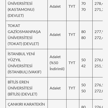
ÜNİVERSİTESİ
70
278,43
Adalet
TYT
(KASTAMONU)
70
271,24
(DEVLET)
TOKAT
GAZİOSMANPAŞA
80
277,99
Adalet
TYT
ÜNİVERSİTESİ
80
272,46
(TOKAT) (DEVLET)
İSTANBUL YENİ
Adalet
YÜZYIL
50
276,88
(%50
TYT
ÜNİVERSİTESİ
42
251,19
İndirimli)
(İSTANBUL) (VAKIF)
BİTLİS EREN
50
276,58
ÜNİVERSİTESİ
Adalet
TYT
50
272,04
(BİTLİS) (DEVLET)
ÇANKIRI KARATEKİN
80
276,05