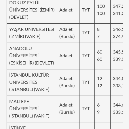
DOKUZ EYLÜL
100
347,26
ÜNİVERSİTESİ (İZMİR)
Adalet
TYT
100
341,00
(DEVLET)
YAŞAR ÜNİVERSİTESİ
Adalet
8
346,50
TYT
(İZMİR) (VAKIF)
(Burslu)
7
374,96
ANADOLU
60
345,5
ÜNİVERSİTESİ
Adalet
TYT
60
339,01
(ESKİŞEHİR) (DEVLET)
İSTANBUL KÜLTÜR
Adalet
12
344,83
ÜNİVERSİTESİ
TYT
(Burslu)
12
333,78
(İSTANBUL) (VAKIF)
MALTEPE
Adalet
6
344,65
ÜNİVERSİTESİ
TYT
(Burslu)
9
333,16
(İSTANBUL) (VAKIF)
İSTİNYE