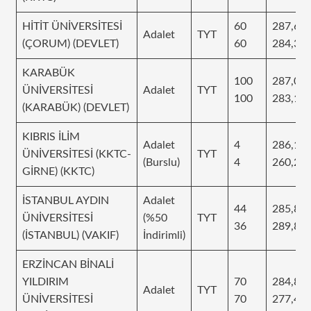
HİTİT ÜNİVERSİTESİ
60
287,63
Adalet
TYT
(ÇORUM) (DEVLET)
60
284,34
KARABÜK
100
287,07
ÜNİVERSİTESİ
Adalet
TYT
100
283,19
(KARABÜK) (DEVLET)
KIBRIS İLİM
Adalet
4
286,14
ÜNİVERSİTESİ (KKTC-
TYT
(Burslu)
4
260,29
GİRNE) (KKTC)
İSTANBUL AYDIN
Adalet
44
285,81
ÜNİVERSİTESİ
(%50
TYT
36
289,80
(İSTANBUL) (VAKIF)
İndirimli)
ERZİNCAN BİNALİ
YILDIRIM
70
284,82
Adalet
TYT
ÜNİVERSİTESİ
70
277,46