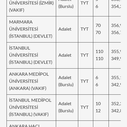
ÜNİVERSİTESİ (İZMİR)
TYT
(Burslu)
6
354,24
(VAKIF)
MARMARA
70
356,95
ÜNİVERSİTESİ
Adalet
TYT
70
356,78
(İSTANBUL) (DEVLET)
İSTANBUL
110
355,99
ÜNİVERSİTESİ
Adalet
TYT
110
349,97
(İSTANBUL) (DEVLET)
ANKARA MEDİPOL
Adalet
6
355,17
ÜNİVERSİTESİ
TYT
(Burslu)
6
342,94
(ANKARA) (VAKIF)
İSTANBUL MEDİPOL
Adalet
10
352,26
ÜNİVERSİTESİ
TYT
(Burslu)
12
342,84
(İSTANBUL) (VAKIF)
ANKARA HACI