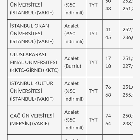
50
252,51
ÜNİVERSİTESİ
(%50
TYT
43
251,83
(İSTANBUL) (VAKIF)
İndirimli)
İSTANBUL OKAN
Adalet
41
252,25
ÜNİVERSİTESİ
(%50
TYT
45
236,00
(İSTANBUL) (VAKIF)
İndirimli)
ULUSLARARASI
Adalet
17
251,24
FİNAL ÜNİVERSİTESİ
TYT
(Burslu)
18
227,96
(KKTC-GİRNE) (KKTC)
İSTANBUL KÜLTÜR
Adalet
76
251,03
ÜNİVERSİTESİ
(%50
TYT
68
255,59
(İSTANBUL) (VAKIF)
İndirimli)
Adalet
ÇAĞ ÜNİVERSİTESİ
74
250,51
(%50
TYT
(MERSİN) (VAKIF)
64
238,24
İndirimli)