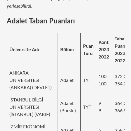
yerleşebilirdi.
Adalet Taban Puanları
Taban
Kont.
Puan
Puanı
Üniversite Adı
Bölüm
2023
Türü
2023
2022
2022
ANKARA
100
372,01
ÜNİVERSİTESİ
Adalet
TYT
100
354,28
(ANKARA) (DEVLET)
İSTANBUL BİLGİ
Adalet
9
364,29
ÜNİVERSİTESİ
TYT
(Burslu)
9
366,52
(İSTANBUL) (VAKIF)
İZMİR EKONOMİ
Adalet
5
358,17