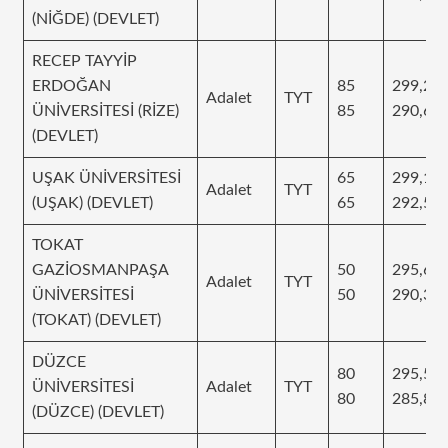
(NİĞDE) (DEVLET)
RECEP TAYYİP
ERDOĞAN
85
299,22
Adalet
TYT
ÜNİVERSİTESİ (RİZE)
85
290,60
(DEVLET)
UŞAK ÜNİVERSİTESİ
65
299,13
Adalet
TYT
(UŞAK) (DEVLET)
65
292,55
TOKAT
GAZİOSMANPAŞA
50
295,66
Adalet
TYT
ÜNİVERSİTESİ
50
290,32
(TOKAT) (DEVLET)
DÜZCE
80
295,57
ÜNİVERSİTESİ
Adalet
TYT
80
285,87
(DÜZCE) (DEVLET)