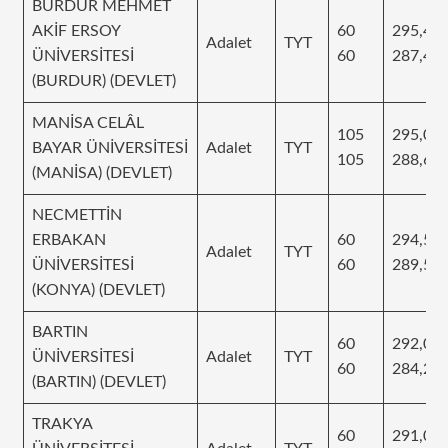
BURDUR MEHMET
AKİF ERSOY
60
295,44
Adalet
TYT
ÜNİVERSİTESİ
60
287,41
(BURDUR) (DEVLET)
MANİSA CELÂL
105
295,07
BAYAR ÜNİVERSİTESİ
Adalet
TYT
105
288,62
(MANİSA) (DEVLET)
NECMETTİN
ERBAKAN
60
294,50
Adalet
TYT
ÜNİVERSİTESİ
60
289,54
(KONYA) (DEVLET)
BARTIN
60
292,09
ÜNİVERSİTESİ
Adalet
TYT
60
284,24
(BARTIN) (DEVLET)
TRAKYA
60
291,08