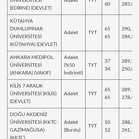
ÜNİVERSİTESİ
Adalet
TYT
60
283,89
(EDİRNE) (DEVLET)
KÜTAHYA
DUMLUPINAR
65
290,18
Adalet
TYT
ÜNİVERSİTESİ
65
284,23
(KÜTAHYA) (DEVLET)
ANKARA MEDİPOL
Adalet
37
289,39
ÜNİVERSİTESİ
(%50
TYT
34
250,88
(ANKARA) (VAKIF)
İndirimli)
KİLİS 7 ARALIK
65
289,13
ÜNİVERSİTESİ (KİLİS)
Adalet
TYT
65
278,42
(DEVLET)
DOĞU AKDENİZ
ÜNİVERSİTESİ (KKTC-
Adalet
10
288,37
TYT
GAZİMAĞUSA)
(Burslu)
12
261,78
(KKTC)