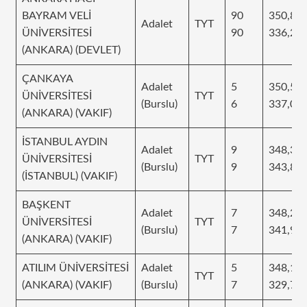
BAYRAM VELİ
90
350,81
Adalet
TYT
ÜNİVERSİTESİ
90
336,24
(ANKARA) (DEVLET)
ÇANKAYA
Adalet
5
350,52
ÜNİVERSİTESİ
TYT
(Burslu)
6
337,00
(ANKARA) (VAKIF)
İSTANBUL AYDIN
Adalet
9
348,34
ÜNİVERSİTESİ
TYT
(Burslu)
9
343,84
(İSTANBUL) (VAKIF)
BAŞKENT
Adalet
7
348,29
ÜNİVERSİTESİ
TYT
(Burslu)
7
341,94
(ANKARA) (VAKIF)
ATILIM ÜNİVERSİTESİ
Adalet
5
348,17
TYT
(ANKARA) (VAKIF)
(Burslu)
7
329,77