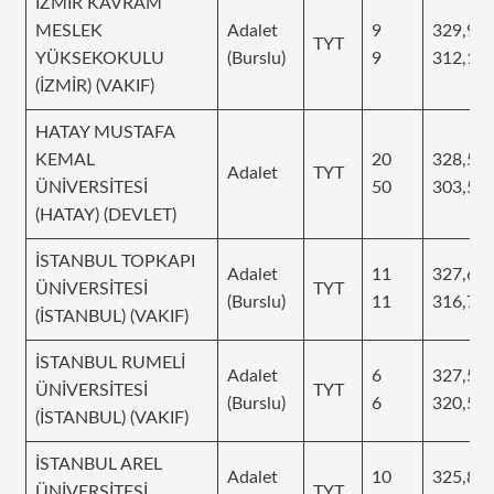
İZMİR KAVRAM
MESLEK
Adalet
9
329,98
TYT
YÜKSEKOKULU
(Burslu)
9
312,12
(İZMİR) (VAKIF)
HATAY MUSTAFA
KEMAL
20
328,53
Adalet
TYT
ÜNİVERSİTESİ
50
303,50
(HATAY) (DEVLET)
İSTANBUL TOPKAPI
Adalet
11
327,64
ÜNİVERSİTESİ
TYT
(Burslu)
11
316,74
(İSTANBUL) (VAKIF)
İSTANBUL RUMELİ
Adalet
6
327,58
ÜNİVERSİTESİ
TYT
(Burslu)
6
320,59
(İSTANBUL) (VAKIF)
İSTANBUL AREL
Adalet
10
325,88
ÜNİVERSİTESİ
TYT