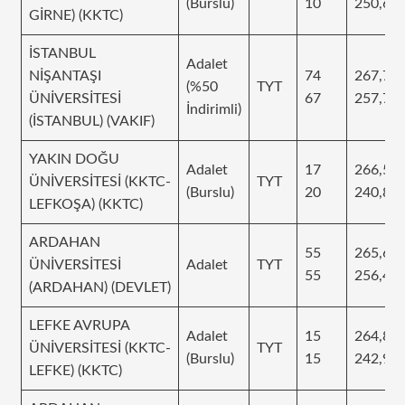
(Burslu)
10
250,62
GİRNE) (KKTC)
İSTANBUL
Adalet
NİŞANTAŞI
74
267,73
(%50
TYT
ÜNİVERSİTESİ
67
257,70
İndirimli)
(İSTANBUL) (VAKIF)
YAKIN DOĞU
Adalet
17
266,59
ÜNİVERSİTESİ (KKTC-
TYT
(Burslu)
20
240,84
LEFKOŞA) (KKTC)
ARDAHAN
55
265,6
ÜNİVERSİTESİ
Adalet
TYT
55
256,41
(ARDAHAN) (DEVLET)
LEFKE AVRUPA
Adalet
15
264,87
ÜNİVERSİTESİ (KKTC-
TYT
(Burslu)
15
242,99
LEFKE) (KKTC)