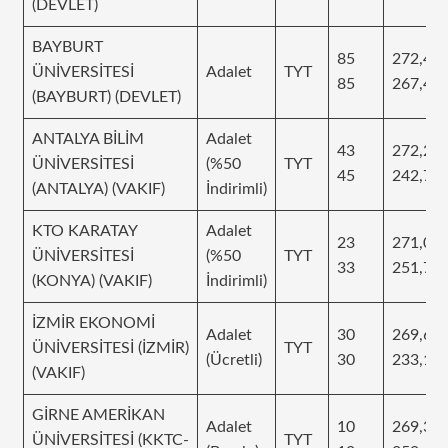
(DEVLET)
BAYBURT
85
272,41
ÜNİVERSİTESİ
Adalet
TYT
85
267,44
(BAYBURT) (DEVLET)
ANTALYA BİLİM
Adalet
43
272,20
ÜNİVERSİTESİ
(%50
TYT
45
242,79
(ANTALYA) (VAKIF)
İndirimli)
KTO KARATAY
Adalet
23
271,09
ÜNİVERSİTESİ
(%50
TYT
33
251,72
(KONYA) (VAKIF)
İndirimli)
İZMİR EKONOMİ
Adalet
30
269,67
ÜNİVERSİTESİ (İZMİR)
TYT
(Ücretli)
30
233,14
(VAKIF)
GİRNE AMERİKAN
Adalet
10
269,34
ÜNİVERSİTESİ (KKTC-
TYT