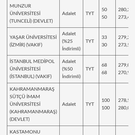
MUNZUR
50
280,25
ÜNİVERSİTESİ
Adalet
TYT
50
273,43
(TUNCELİ) (DEVLET)
Adalet
YAŞAR ÜNİVERSİTESİ
33
279,25
(%25
TYT
(İZMİR) (VAKIF)
30
273,57
İndirimli)
İSTANBUL MEDİPOL
Adalet
68
279,07
ÜNİVERSİTESİ
(%50
TYT
68
270,96
(İSTANBUL) (VAKIF)
İndirimli)
KAHRAMANMARAŞ
SÜTÇÜ İMAM
100
278,53
ÜNİVERSİTESİ
Adalet
TYT
100
280,07
(KAHRAMANMARAŞ)
(DEVLET)
KASTAMONU