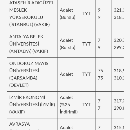
ATAŞEHİR ADIGÜZEL
MESLEK
Adalet
9
321,34
TYT
YÜKSEKOKULU
(Burslu)
9
318,76
(İSTANBUL) (VAKIF)
ANTALYA BELEK
Adalet
7
320,78
ÜNİVERSİTESİ
TYT
(Burslu)
9
299,00
(ANTALYA) (VAKIF)
ONDOKUZ MAYIS
ÜNİVERSİTESİ
75
318,90
Adalet
TYT
(ÇARŞAMBA)
75
310,22
(DEVLET)
İZMİR EKONOMİ
Adalet
7
317,06
ÜNİVERSİTESİ (İZMİR)
(%25
TYT
7
290,83
(VAKIF)
İndirimli)
AVRASYA
Adalet
7
315,85