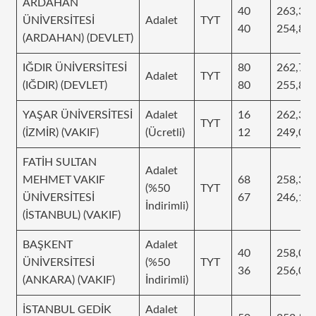
ARDAHAN
40
263,37
ÜNİVERSİTESİ
Adalet
TYT
40
254,82
(ARDAHAN) (DEVLET)
IĞDIR ÜNİVERSİTESİ
80
262,74
Adalet
TYT
(IĞDIR) (DEVLET)
80
255,85
YAŞAR ÜNİVERSİTESİ
Adalet
16
262,36
TYT
(İZMİR) (VAKIF)
(Ücretli)
12
249,01
FATİH SULTAN
Adalet
MEHMET VAKIF
68
258,32
(%50
TYT
ÜNİVERSİTESİ
67
246,15
İndirimli)
(İSTANBUL) (VAKIF)
BAŞKENT
Adalet
40
258,08
ÜNİVERSİTESİ
(%50
TYT
36
256,02
(ANKARA) (VAKIF)
İndirimli)
İSTANBUL GEDİK
Adalet