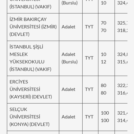
(Burslu)
10
324,46
(İSTANBUL) (VAKIF)
İZMİR BAKIRÇAY
70
325,70
ÜNİVERSİTESİ (İZMİR)
Adalet
TYT
70
318,28
(DEVLET)
İSTANBUL ŞİŞLİ
MESLEK
Adalet
10
324,87
TYT
YÜKSEKOKULU
(Burslu)
12
315,61
(İSTANBUL) (VAKIF)
ERCİYES
80
322,37
ÜNİVERSİTESİ
Adalet
TYT
80
316,49
(KAYSERİ) (DEVLET)
SELÇUK
100
321,40
ÜNİVERSİTESİ
Adalet
TYT
100
314,49
(KONYA) (DEVLET)