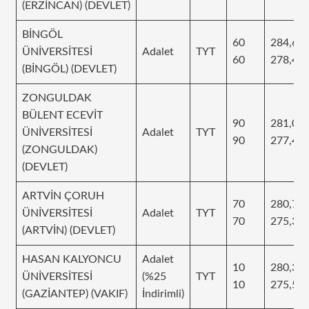
(ERZİNCAN) (DEVLET)
BİNGÖL
60
284,61
ÜNİVERSİTESİ
Adalet
TYT
60
278,42
(BİNGÖL) (DEVLET)
ZONGULDAK
BÜLENT ECEVİT
90
281,09
ÜNİVERSİTESİ
Adalet
TYT
90
277,42
(ZONGULDAK)
(DEVLET)
ARTVİN ÇORUH
70
280,78
ÜNİVERSİTESİ
Adalet
TYT
70
275,31
(ARTVİN) (DEVLET)
HASAN KALYONCU
Adalet
10
280,36
ÜNİVERSİTESİ
(%25
TYT
10
275,58
(GAZİANTEP) (VAKIF)
İndirimli)