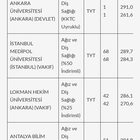
ANKARA
Diş
1
291,02
ÜNİVERSİTESİ
Sağlığı
TYT
1
261,656
(ANKARA) (DEVLET)
(KKTC
Uyruklu)
Ağız ve
İSTANBUL
Diş
MEDİPOL
68
289,781
Sağlığı
TYT
ÜNİVERSİTESİ
68
284,311
(%50
(İSTANBUL) (VAKIF)
İndirimli)
Ağız ve
LOKMAN HEKİM
Diş
42
286,186
ÜNİVERSİTESİ
Sağlığı
TYT
42
270,605
(ANKARA) (VAKIF)
(%25
İndirimli)
Ağız ve
ANTALYA BİLİM
Diş