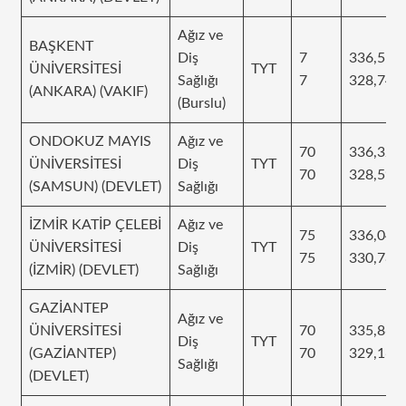
Ağız ve
BAŞKENT
Diş
7
336,551
ÜNİVERSİTESİ
TYT
Sağlığı
7
328,748
(ANKARA) (VAKIF)
(Burslu)
ONDOKUZ MAYIS
Ağız ve
70
336,32
ÜNİVERSİTESİ
Diş
TYT
70
328,591
(SAMSUN) (DEVLET)
Sağlığı
İZMİR KATİP ÇELEBİ
Ağız ve
75
336,045
ÜNİVERSİTESİ
Diş
TYT
75
330,78
(İZMİR) (DEVLET)
Sağlığı
GAZİANTEP
Ağız ve
ÜNİVERSİTESİ
70
335,861
Diş
TYT
(GAZİANTEP)
70
329,168
Sağlığı
(DEVLET)