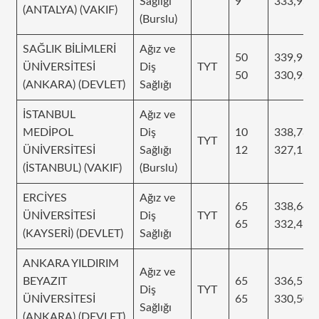
Sağlığı
9
333,937
(ANTALYA) (VAKIF)
(Burslu)
SAĞLIK BİLİMLERİ
Ağız ve
50
339,964
ÜNİVERSİTESİ
Diş
TYT
50
330,924
(ANKARA) (DEVLET)
Sağlığı
İSTANBUL
Ağız ve
MEDİPOL
Diş
10
338,78
TYT
ÜNİVERSİTESİ
Sağlığı
12
327,136
(İSTANBUL) (VAKIF)
(Burslu)
ERCİYES
Ağız ve
65
338,64
ÜNİVERSİTESİ
Diş
TYT
65
332,491
(KAYSERİ) (DEVLET)
Sağlığı
ANKARA YILDIRIM
Ağız ve
BEYAZIT
65
336,578
Diş
TYT
ÜNİVERSİTESİ
65
330,508
Sağlığı
(ANKARA) (DEVLET)