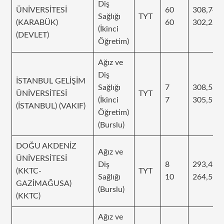
Diş
ÜNİVERSİTESİ
60
308,743
Sağlığı
TYT
(KARABÜK)
60
302,226
(İkinci
(DEVLET)
Öğretim)
Ağız ve
Diş
İSTANBUL GELİŞİM
Sağlığı
7
308,587
ÜNİVERSİTESİ
TYT
(İkinci
7
305,59
(İSTANBUL) (VAKIF)
Öğretim)
(Burslu)
DOĞU AKDENİZ
Ağız ve
ÜNİVERSİTESİ
Diş
8
293,494
(KKTC-
TYT
Sağlığı
10
264,565
GAZİMAĞUSA)
(Burslu)
(KKTC)
Ağız ve