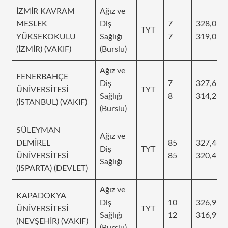
İZMİR KAVRAM
Ağız ve
MESLEK
Diş
7
328,074
TYT
YÜKSEKOKULU
Sağlığı
7
319,051
(İZMİR) (VAKIF)
(Burslu)
Ağız ve
FENERBAHÇE
Diş
7
327,628
ÜNİVERSİTESİ
TYT
Sağlığı
8
314,269
(İSTANBUL) (VAKIF)
(Burslu)
SÜLEYMAN
Ağız ve
DEMİREL
85
327,468
Diş
TYT
ÜNİVERSİTESİ
85
320,426
Sağlığı
(ISPARTA) (DEVLET)
Ağız ve
KAPADOKYA
Diş
10
326,93
ÜNİVERSİTESİ
TYT
Sağlığı
12
316,997
(NEVŞEHİR) (VAKIF)
(Burslu)