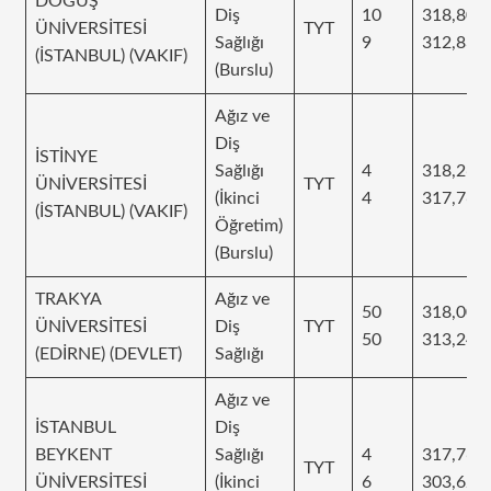
DOĞUŞ
Diş
10
318,808
ÜNİVERSİTESİ
TYT
Sağlığı
9
312,832
(İSTANBUL) (VAKIF)
(Burslu)
Ağız ve
Diş
İSTİNYE
Sağlığı
4
318,265
ÜNİVERSİTESİ
TYT
(İkinci
4
317,761
(İSTANBUL) (VAKIF)
Öğretim)
(Burslu)
TRAKYA
Ağız ve
50
318,002
ÜNİVERSİTESİ
Diş
TYT
50
313,248
(EDİRNE) (DEVLET)
Sağlığı
Ağız ve
İSTANBUL
Diş
BEYKENT
Sağlığı
4
317,761
TYT
ÜNİVERSİTESİ
(İkinci
6
303,624