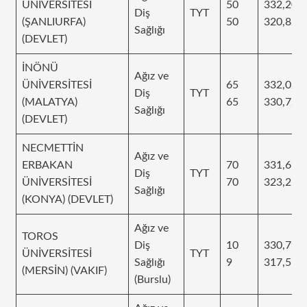
ÜNİVERSİTESİ
50
332,208
Diş
TYT
(ŞANLIURFA)
50
320,822
Sağlığı
(DEVLET)
İNÖNÜ
Ağız ve
ÜNİVERSİTESİ
65
332,027
Diş
TYT
(MALATYA)
65
330,725
Sağlığı
(DEVLET)
NECMETTİN
Ağız ve
ERBAKAN
70
331,697
Diş
TYT
ÜNİVERSİTESİ
70
323,251
Sağlığı
(KONYA) (DEVLET)
Ağız ve
TOROS
Diş
10
330,796
ÜNİVERSİTESİ
TYT
Sağlığı
9
317,573
(MERSİN) (VAKIF)
(Burslu)