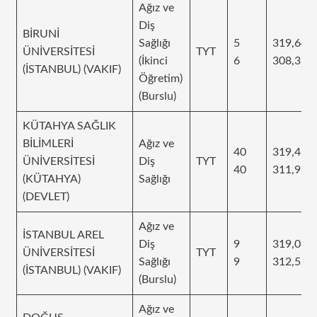
Ağız ve
Diş
BİRUNİ
Sağlığı
5
319,64
ÜNİVERSİTESİ
TYT
(İkinci
6
308,369
(İSTANBUL) (VAKIF)
Öğretim)
(Burslu)
KÜTAHYA SAĞLIK
BİLİMLERİ
Ağız ve
40
319,465
ÜNİVERSİTESİ
Diş
TYT
40
311,985
(KÜTAHYA)
Sağlığı
(DEVLET)
Ağız ve
İSTANBUL AREL
Diş
9
319,085
ÜNİVERSİTESİ
TYT
Sağlığı
9
312,521
(İSTANBUL) (VAKIF)
(Burslu)
Ağız ve