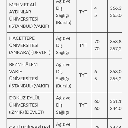
Ağız ve
MEHMET ALİ
Diş
4
366,39
AYDINLAR
TYT
Sağlığı
5
365,041
ÜNİVERSİTESİ
(Burslu)
(İSTANBUL) (VAKIF)
HACETTEPE
Ağız ve
70
363,818
ÜNİVERSİTESİ
Diş
TYT
70
357,217
(ANKARA) (DEVLET)
Sağlığı
BEZM-İ ÂLEM
Ağız ve
VAKIF
Diş
6
358,018
TYT
ÜNİVERSİTESİ
Sağlığı
5
355,254
(İSTANBUL) (VAKIF)
(Burslu)
DOKUZ EYLÜL
Ağız ve
60
351,195
ÜNİVERSİTESİ
Diş
TYT
60
344,097
(İZMİR) (DEVLET)
Sağlığı
Ağız ve
GAZİ ÜNİVERSİTESİ
75
347,455