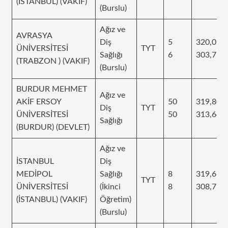
(İSTANBUL) (VAKIF)
(Burslu)
Ağız ve
AVRASYA
Diş
5
320,056
ÜNİVERSİTESİ
TYT
Sağlığı
6
303,7
(TRABZON ) (VAKIF)
(Burslu)
BURDUR MEHMET
Ağız ve
AKİF ERSOY
50
319,805
Diş
TYT
ÜNİVERSİTESİ
50
313,646
Sağlığı
(BURDUR) (DEVLET)
Ağız ve
İSTANBUL
Diş
MEDİPOL
Sağlığı
8
319,691
TYT
ÜNİVERSİTESİ
(İkinci
8
308,769
(İSTANBUL) (VAKIF)
Öğretim)
(Burslu)