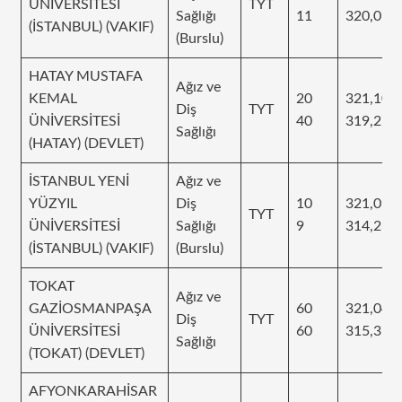
ÜNİVERSİTESİ
TYT
Sağlığı
11
320,079
(İSTANBUL) (VAKIF)
(Burslu)
HATAY MUSTAFA
Ağız ve
KEMAL
20
321,109
Diş
TYT
ÜNİVERSİTESİ
40
319,276
Sağlığı
(HATAY) (DEVLET)
İSTANBUL YENİ
Ağız ve
YÜZYIL
Diş
10
321,096
TYT
ÜNİVERSİTESİ
Sağlığı
9
314,235
(İSTANBUL) (VAKIF)
(Burslu)
TOKAT
Ağız ve
GAZİOSMANPAŞA
60
321,043
Diş
TYT
ÜNİVERSİTESİ
60
315,371
Sağlığı
(TOKAT) (DEVLET)
AFYONKARAHİSAR