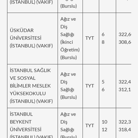
(İSTANBUL) (VAKIF)
(Burslu)
Ağız ve
Diş
ÜSKÜDAR
Sağlığı
6
322,609
ÜNİVERSİTESİ
TYT
(İkinci
8
308,644
(İSTANBUL) (VAKIF)
Öğretim)
(Burslu)
İSTANBUL SAĞLIK
Ağız ve
VE SOSYAL
Diş
5
322,4
BİLİMLER MESLEK
TYT
Sağlığı
6
312,134
YÜKSEKOKULU
(Burslu)
(İSTANBUL) (VAKIF)
İSTANBUL
Ağız ve
BEYKENT
Diş
10
322,315
TYT
ÜNİVERSİTESİ
Sağlığı
12
318,493
(İSTANBUL) (VAKIF)
(Burslu)