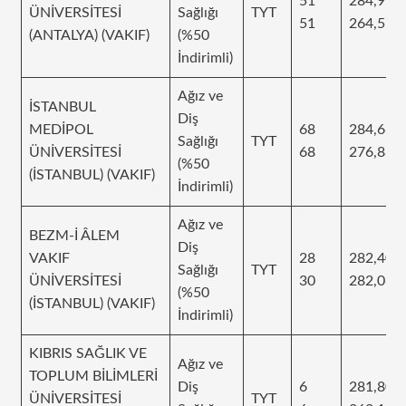
51
284,917
ÜNİVERSİTESİ
Sağlığı
TYT
51
264,573
(ANTALYA) (VAKIF)
(%50
İndirimli)
Ağız ve
İSTANBUL
Diş
MEDİPOL
68
284,665
Sağlığı
TYT
ÜNİVERSİTESİ
68
276,88
(%50
(İSTANBUL) (VAKIF)
İndirimli)
Ağız ve
BEZM-İ ÂLEM
Diş
VAKIF
28
282,408
Sağlığı
TYT
ÜNİVERSİTESİ
30
282,063
(%50
(İSTANBUL) (VAKIF)
İndirimli)
KIBRIS SAĞLIK VE
Ağız ve
TOPLUM BİLİMLERİ
Diş
6
281,809
ÜNİVERSİTESİ
TYT