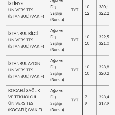
Ağız ve
İSTİNYE
Diş
10
330,179
ÜNİVERSİTESİ
TYT
Sağlığı
12
322,231
(İSTANBUL) (VAKIF)
(Burslu)
Ağız ve
İSTANBUL BİLGİ
Diş
10
329,547
ÜNİVERSİTESİ
TYT
Sağlığı
10
321,064
(İSTANBUL) (VAKIF)
(Burslu)
Ağız ve
İSTANBUL AYDIN
Diş
10
328,829
ÜNİVERSİTESİ
TYT
Sağlığı
10
320,276
(İSTANBUL) (VAKIF)
(Burslu)
KOCAELİ SAĞLIK
Ağız ve
VE TEKNOLOJİ
Diş
7
328,41
TYT
ÜNİVERSİTESİ
Sağlığı
9
317,921
(KOCAELİ) (VAKIF)
(Burslu)