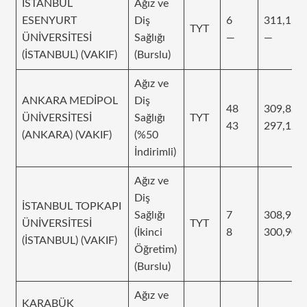
İSTANBUL
Ağız ve
ESENYURT
Diş
6
311,132
TYT
ÜNİVERSİTESİ
Sağlığı
—
—
(İSTANBUL) (VAKIF)
(Burslu)
Ağız ve
ANKARA MEDİPOL
Diş
48
309,827
ÜNİVERSİTESİ
Sağlığı
TYT
43
297,128
(ANKARA) (VAKIF)
(%50
İndirimli)
Ağız ve
Diş
İSTANBUL TOPKAPI
Sağlığı
7
308,955
ÜNİVERSİTESİ
TYT
(İkinci
8
300,908
(İSTANBUL) (VAKIF)
Öğretim)
(Burslu)
Ağız ve
KARABÜK