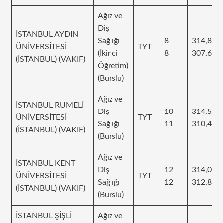
Ağız ve
Diş
İSTANBUL AYDIN
Sağlığı
8
314,852
ÜNİVERSİTESİ
TYT
(İkinci
8
307,685
(İSTANBUL) (VAKIF)
Öğretim)
(Burslu)
Ağız ve
İSTANBUL RUMELİ
Diş
10
314,545
ÜNİVERSİTESİ
TYT
Sağlığı
11
310,459
(İSTANBUL) (VAKIF)
(Burslu)
Ağız ve
İSTANBUL KENT
Diş
12
314,068
ÜNİVERSİTESİ
TYT
Sağlığı
12
312,868
(İSTANBUL) (VAKIF)
(Burslu)
İSTANBUL ŞİŞLİ
Ağız ve