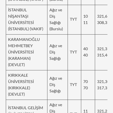
İSTANBUL
Ağız ve
NİŞANTAŞI
Diş
10
321,66
TYT
ÜNİVERSİTESİ
Sağlığı
11
308,323
(İSTANBUL) (VAKIF)
(Burslu)
KARAMANOĞLU
MEHMETBEY
Ağız ve
40
321,318
ÜNİVERSİTESİ
Diş
TYT
40
315,404
(KARAMAN)
Sağlığı
(DEVLET)
KIRIKKALE
Ağız ve
ÜNİVERSİTESİ
70
321,305
Diş
TYT
(KIRIKKALE)
70
317,31
Sağlığı
(DEVLET)
Ağız ve
İSTANBUL GELİŞİM
Diş
11
321,265