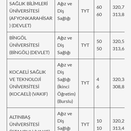
SAĞLIK BİLİMLERİ
Ağız ve
60
320,772
ÜNİVERSİTESİ
Diş
TYT
60
313,817
(AFYONKARAHİSAR
Sağlığı
) (DEVLET)
BİNGÖL
Ağız ve
50
320,513
ÜNİVERSİTESİ
Diş
TYT
50
313,623
(BİNGÖL) (DEVLET)
Sağlığı
Ağız ve
KOCAELİ SAĞLIK
Diş
VE TEKNOLOJİ
Sağlığı
4
320,342
TYT
ÜNİVERSİTESİ
(İkinci
6
308,811
(KOCAELİ) (VAKIF)
Öğretim)
(Burslu)
Ağız ve
ALTINBAŞ
Diş
10
320,295
ÜNİVERSİTESİ
TYT
Sağlığı
10
313,417