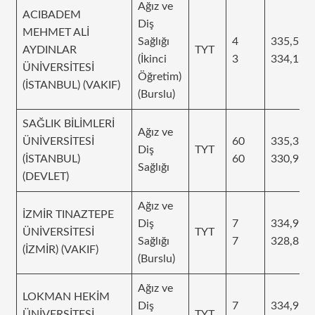
Ağız ve
ACIBADEM
Diş
MEHMET ALİ
Sağlığı
4
335,59
AYDINLAR
TYT
(İkinci
3
334,13
ÜNİVERSİTESİ
Öğretim)
(İSTANBUL) (VAKIF)
(Burslu)
SAĞLIK BİLİMLERİ
Ağız ve
ÜNİVERSİTESİ
60
335,379
Diş
TYT
(İSTANBUL)
60
330,933
Sağlığı
(DEVLET)
Ağız ve
İZMİR TINAZTEPE
Diş
7
334,992
ÜNİVERSİTESİ
TYT
Sağlığı
7
328,859
(İZMİR) (VAKIF)
(Burslu)
Ağız ve
LOKMAN HEKİM
Diş
7
334,919
ÜNİVERSİTESİ
TYT