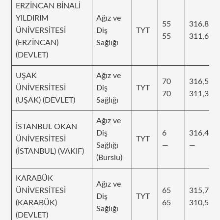
ERZİNCAN BİNALİ
YILDIRIM
Ağız ve
55
316,81
ÜNİVERSİTESİ
Diş
TYT
55
311,608
(ERZİNCAN)
Sağlığı
(DEVLET)
UŞAK
Ağız ve
70
316,567
ÜNİVERSİTESİ
Diş
TYT
70
311,322
(UŞAK) (DEVLET)
Sağlığı
Ağız ve
İSTANBUL OKAN
Diş
6
316,462
ÜNİVERSİTESİ
TYT
Sağlığı
—
—
(İSTANBUL) (VAKIF)
(Burslu)
KARABÜK
Ağız ve
ÜNİVERSİTESİ
65
315,724
Diş
TYT
(KARABÜK)
65
310,588
Sağlığı
(DEVLET)