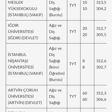
MESLEK
Diş
10
313,568
TYT
YÜKSEKOKULU
Sağlığı
10
304,236
(İSTANBUL) (VAKIF)
(Burslu)
IĞDIR
Ağız ve
20
312,711
ÜNİVERSİTESİ
Diş
TYT
20
305,59
(IĞDIR) (DEVLET)
Sağlığı
Ağız ve
İSTANBUL
Diş
NİŞANTAŞI
Sağlığı
8
312,648
TYT
ÜNİVERSİTESİ
(İkinci
8
302,784
(İSTANBUL) (VAKIF)
Öğretim)
(Burslu)
ARTVİN ÇORUH
Ağız ve
60
312,322
ÜNİVERSİTESİ
Diş
TYT
60
306,663
(ARTVİN) (DEVLET)
Sağlığı