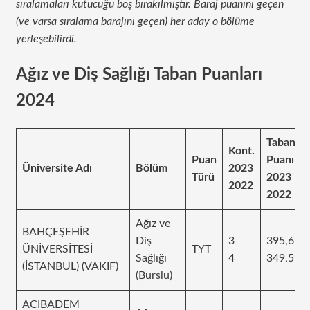
sıralamaları kutucuğu boş bırakılmıştır. Baraj puanını geçen
(ve varsa sıralama barajını geçen) her aday o bölüme
yerleşebilirdi.
Ağız ve Diş Sağlığı Taban Puanları
2024
Taban
Kont.
Puan
Puanı
Üniversite Adı
Bölüm
2023
Türü
2023
2022
2022
Ağız ve
BAHÇEŞEHİR
Diş
3
395,69
ÜNİVERSİTESİ
TYT
Sağlığı
4
349,595
(İSTANBUL) (VAKIF)
(Burslu)
ACIBADEM