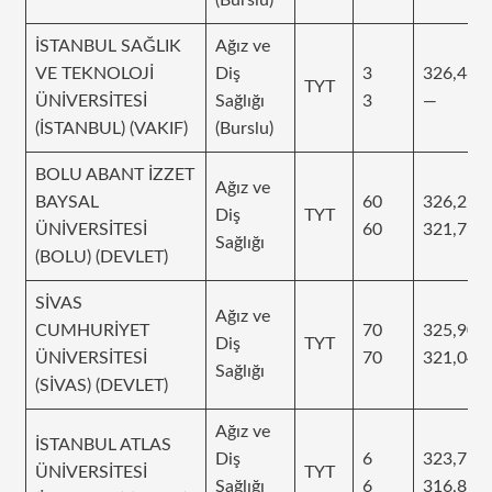
İSTANBUL SAĞLIK
Ağız ve
VE TEKNOLOJİ
Diş
3
326,469
TYT
ÜNİVERSİTESİ
Sağlığı
3
—
(İSTANBUL) (VAKIF)
(Burslu)
BOLU ABANT İZZET
Ağız ve
BAYSAL
60
326,212
Diş
TYT
ÜNİVERSİTESİ
60
321,795
Sağlığı
(BOLU) (DEVLET)
SİVAS
Ağız ve
CUMHURİYET
70
325,909
Diş
TYT
ÜNİVERSİTESİ
70
321,04
Sağlığı
(SİVAS) (DEVLET)
Ağız ve
İSTANBUL ATLAS
Diş
6
323,756
ÜNİVERSİTESİ
TYT
Sağlığı
6
316,819