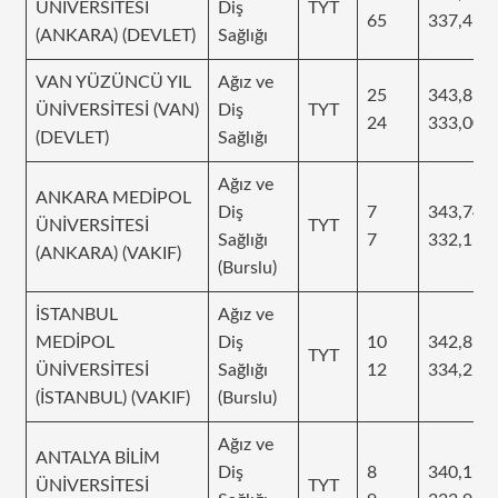
ÜNİVERSİTESİ
Diş
TYT
65
337,499
(ANKARA) (DEVLET)
Sağlığı
VAN YÜZÜNCÜ YIL
Ağız ve
25
343,893
ÜNİVERSİTESİ (VAN)
Diş
TYT
24
333,004
(DEVLET)
Sağlığı
Ağız ve
ANKARA MEDİPOL
Diş
7
343,742
ÜNİVERSİTESİ
TYT
Sağlığı
7
332,1
(ANKARA) (VAKIF)
(Burslu)
İSTANBUL
Ağız ve
MEDİPOL
Diş
10
342,897
TYT
ÜNİVERSİTESİ
Sağlığı
12
334,25
(İSTANBUL) (VAKIF)
(Burslu)
Ağız ve
ANTALYA BİLİM
Diş
8
340,177
ÜNİVERSİTESİ
TYT