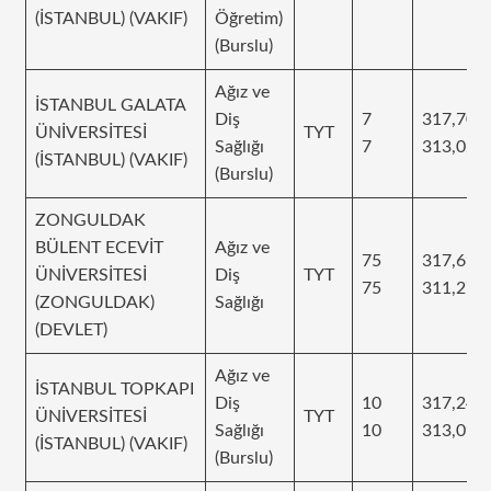
(İSTANBUL) (VAKIF)
Öğretim)
(Burslu)
Ağız ve
İSTANBUL GALATA
Diş
7
317,706
ÜNİVERSİTESİ
TYT
Sağlığı
7
313,023
(İSTANBUL) (VAKIF)
(Burslu)
ZONGULDAK
BÜLENT ECEVİT
Ağız ve
75
317,69
ÜNİVERSİTESİ
Diş
TYT
75
311,273
(ZONGULDAK)
Sağlığı
(DEVLET)
Ağız ve
İSTANBUL TOPKAPI
Diş
10
317,245
ÜNİVERSİTESİ
TYT
Sağlığı
10
313,09
(İSTANBUL) (VAKIF)
(Burslu)