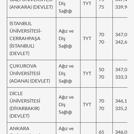
Diş
TYT
(ANKARA) (DEVLET)
75
339,946
Sağlığı
İSTANBUL
ÜNİVERSİTESİ-
Ağız ve
70
347,091
CERRAHPAŞA
Diş
TYT
70
342,665
(İSTANBUL)
Sağlığı
(DEVLET)
ÇUKUROVA
Ağız ve
50
347,08
ÜNİVERSİTESİ
Diş
TYT
70
333,398
(ADANA) (DEVLET)
Sağlığı
DİCLE
Ağız ve
ÜNİVERSİTESİ
70
346,192
Diş
TYT
(DİYARBAKIR)
70
335,224
Sağlığı
(DEVLET)
ANKARA
Ağız ve
65
346,067