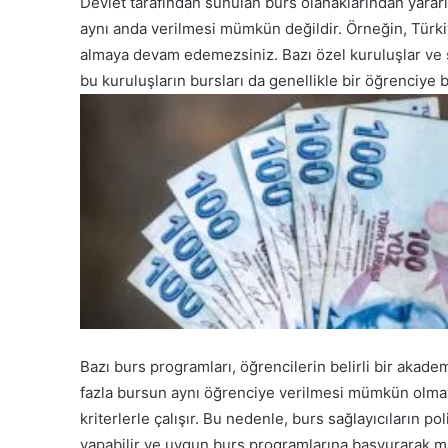
Devlet tarafından sunulan burs olanaklarından yararla
aynı anda verilmesi mümkün değildir. Örneğin, Türkiy
almaya devam edemezsiniz. Bazı özel kuruluşlar ve s
bu kuruluşların bursları da genellikle bir öğrenciye 
Bazı burs programları, öğrencilerin belirli bir akade
fazla bursun aynı öğrenciye verilmesi mümkün olmay
kriterlerle çalışır. Bu nedenle, burs sağlayıcıların pol
yapabilir ve uygun burs programlarına başvurarak mad