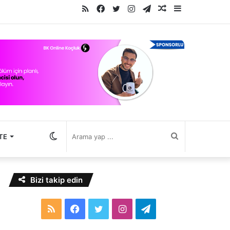
RSS
Facebook
Twitter
Instagram
Telegram
Rastgele
Kenar
Makale
Bölmesi
Dış
Arama
TE
görünümü
yap
Bizi takip edin
değiştir
...
RSS
Facebook
Twitter
Instagram
Telegram