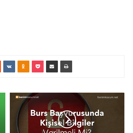
st
Reddit
VKontakte
Odnoklassniki
Pocket
E-Posta ile paylaş
Yazdır