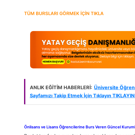
TÜM BURSLARI GÖRMEK İÇİN TIKLA
ANLIK EĞİTİM HABERLERİ:
Üniversite Öğrenc
Sayfamızı Takip Etmek İçin Tıklayın TIKLAYIN 
Önlisans ve Lisans Öğrencilerine Burs Veren Güncel Kurumlar