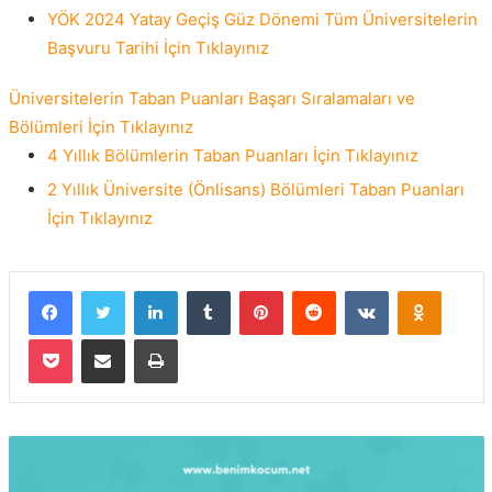
YÖK 2024 Yatay Geçiş Güz Dönemi Tüm Üniversitelerin
Başvuru Tarihi İçin Tıklayınız
Üniversitelerin Taban Puanları Başarı Sıralamaları ve
Bölümleri İçin Tıklayınız
4 Yıllık Bölümlerin Taban Puanları İçin Tıklayınız
2 Yıllık Üniversite (Önlisans) Bölümleri Taban Puanları
İçin Tıklayınız
Facebook
Twitter
LinkedIn
Tumblr
Pinterest
Reddit
VKontakte
Odnokla
Pocket
E-Posta ile paylaş
Yazdır