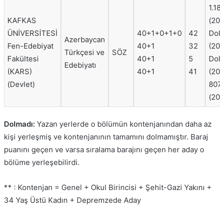
1.1
KAFKAS
(20
ÜNİVERSİTESİ
40+1+0+1+0
42
Do
Azerbaycan
Fen-Edebiyat
40+1
32
(20
Türkçesi ve
SÖZ
Fakültesi
40+1
5
Do
Edebiyatı
(KARS)
40+1
41
(20
(Devlet)
80
(20
Dolmadı:
Yazan yerlerde o bölümün kontenjanından daha az
kişi yerleşmiş ve kontenjanının tamamını dolmamıştır. Baraj
puanını geçen ve varsa sıralama barajını geçen her aday o
bölüme yerleşebilirdi.
** : Kontenjan = Genel + Okul Birincisi + Şehit-Gazi Yakını +
34 Yaş Üstü Kadın + Depremzede Aday