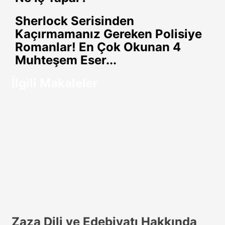
paylaş
Sherlock Serisinden
Kaçırmamanız Gereken Polisiye
Romanlar! En Çok Okunan 4
Muhteşem Eser...
İlgili Makaleler
Zaza Dili ve Edebiyatı Hakkında