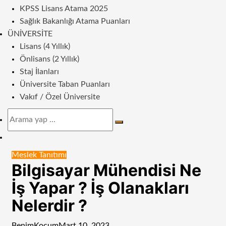
KPSS Lisans Atama 2025
Sağlık Bakanlığı Atama Puanları
ÜNIVERSITE
Lisans (4 Yıllık)
Önlisans (2 Yıllık)
Staj İlanları
Üniversite Taban Puanları
Vakıf / Özel Üniversite
Arama
yap
Dış
...
görünümü
Meslek Tanıtımı
değiştir
Bilgisayar Mühendisi Ne
İş Yapar ? İş Olanakları
Nelerdir ?
BenimKoçum
Mart 10, 2023