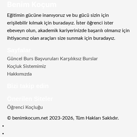
Benim Koçum
Eğitimin gücüne inanıyoruz ve bu gücü sizin için
erişilebilir kılmak için buradayız. İster öğrenci ister
ebeveyn olun, akademik kariyerinizde başarılı olmanız için
ihtiyacınız olan araçları size sunmak için buradayız.
Sayfalar
Güncel Burs Başvuruları Karşılıksız Burslar
Koçluk Sistemimiz
Hakkımızda
Bizi takip edin
RSS
Facebook
Twitter
Instagram
Telegram
Önerilen Siteler
Öğrenci Koçluğu
© benimkocum.net 2023-2026, Tüm Hakları Saklıdır.
RSS
Facebook