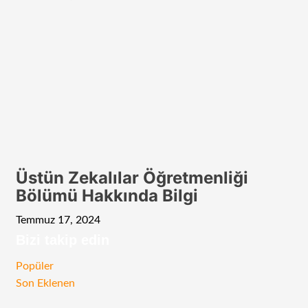
Üstün Zekalılar Öğretmenliği
Bölümü Hakkında Bilgi
Temmuz 17, 2024
Bizi takip edin
RSS
Facebook
Twitter
Instagram
Telegram
Popüler
Son Eklenen