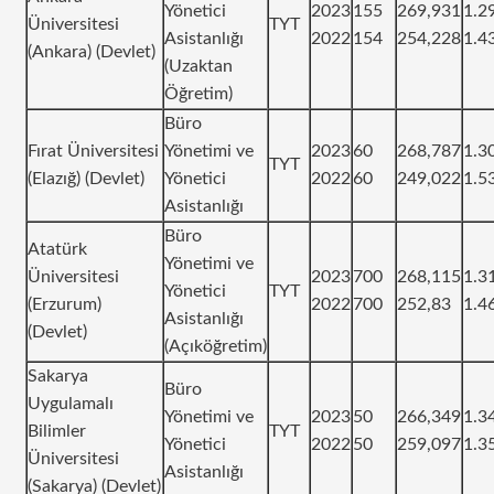
Yönetici
2023
155
269,931
1.2
Üniversitesi
TYT
Asistanlığı
2022
154
254,228
1.4
(Ankara) (Devlet)
(Uzaktan
Öğretim)
Büro
Fırat Üniversitesi
Yönetimi ve
2023
60
268,787
1.3
TYT
(Elazığ) (Devlet)
Yönetici
2022
60
249,022
1.5
Asistanlığı
Büro
Atatürk
Yönetimi ve
Üniversitesi
2023
700
268,115
1.3
Yönetici
TYT
(Erzurum)
2022
700
252,83
1.4
Asistanlığı
(Devlet)
(Açıköğretim)
Sakarya
Büro
Uygulamalı
Yönetimi ve
2023
50
266,349
1.3
Bilimler
TYT
Yönetici
2022
50
259,097
1.3
Üniversitesi
Asistanlığı
(Sakarya) (Devlet)