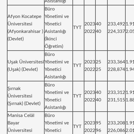
Asistanlığı
Büro
Afyon Kocatepe
Yönetimi ve
Üniversitesi
Yönetici
2023
40
233,492
1.9
TYT
(Afyonkarahisar )
Asistanlığı
2022
40
224,337
2.0
(Devlet)
(İkinci
Öğretim)
Büro
Uşak Üniversitesi
Yönetimi ve
2023
25
233,364
1.9
TYT
(Uşak) (Devlet)
Yönetici
2022
25
228,874
1.9
Asistanlığı
Büro
Şırnak
Yönetimi ve
2023
40
233,312
1.9
Üniversitesi
TYT
Yönetici
2022
40
231,515
1.8
(Şırnak) (Devlet)
Asistanlığı
Manisa Celâl
Büro
Bayar
Yönetimi ve
2023
95
233,208
1.9
TYT
Üniversitesi
Yönetici
2022
96
226,086
2.0