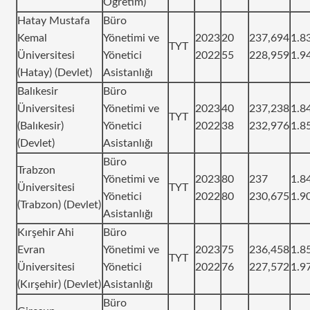
Öğretim)
Hatay Mustafa
Büro
Kemal
Yönetimi ve
2023
20
237,694
1.8
TYT
Üniversitesi
Yönetici
2022
55
228,959
1.9
(Hatay) (Devlet)
Asistanlığı
Balıkesir
Büro
Üniversitesi
Yönetimi ve
2023
40
237,238
1.8
TYT
(Balıkesir)
Yönetici
2022
38
232,976
1.8
(Devlet)
Asistanlığı
Büro
Trabzon
Yönetimi ve
2023
80
237
1.8
Üniversitesi
TYT
Yönetici
2022
80
230,675
1.9
(Trabzon) (Devlet)
Asistanlığı
Kırşehir Ahi
Büro
Evran
Yönetimi ve
2023
75
236,458
1.8
TYT
Üniversitesi
Yönetici
2022
76
227,572
1.9
(Kırşehir) (Devlet)
Asistanlığı
Büro