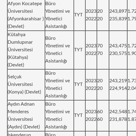
Afyon Kocatepe
Büro
Üniversitesi
Yönetimi ve
2023
20
243,897
1.7
TYT
(Afyonkarahisar )
Yönetici
2022
20
235,839
1.7
(Devlet)
Asistanlığı
Kütahya
Büro
Dumlupınar
Yönetimi ve
2023
70
243,475
1.7
Üniversitesi
TYT
Yönetici
2022
70
230,575
1.9
(Kütahya)
Asistanlığı
(Devlet)
Büro
Selçuk
Yönetimi ve
2023
20
243,219
1.7
Üniversitesi
TYT
Yönetici
2022
20
224,914
2.0
(Konya) (Devlet)
Asistanlığı
Aydın Adnan
Büro
Menderes
Yönetimi ve
2023
60
242,548
1.7
TYT
Üniversitesi
Yönetici
2022
60
231,878
1.8
(Aydın) (Devlet)
Asistanlığı
İskenderun
Büro