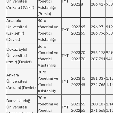
Üniversitesi
Yönetici
TYT
2022
8
286,427
958
(Ankara ) (Vakıf)
Asistanlığı
(Burslu)
Anadolu
Büro
Üniversitesi
Yönetimi ve
2023
65
296,97
919
TYT
(Eskişehir)
Yönetici
2022
65
286,796
953
(Devlet)
Asistanlığı
Büro
Dokuz Eylül
Yönetimi ve
2023
70
296,178
929
Üniversitesi
TYT
Yönetici
2022
70
287,791
941
(İzmir) (Devlet)
Asistanlığı
Büro
Ankara
Yönetimi ve
2023
45
281,037
1.1
Üniversitesi
TYT
Yönetici
2022
45
272,766
1.1
(Ankara) (Devlet)
Asistanlığı
Büro
Bursa Uludağ
Yönetimi ve
2023
65
280,187
1.1
Üniversitesi
TYT
Yönetici
2022
65
271,668
1.1