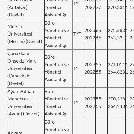
TYT
(Antalya )
Yönetici
2022
77
270,331
1.1
(Devlet)
Asistanlığı
Büro
Mersin
Yönetimi ve
2023
65
272,683
1.2
Üniversitesi
TYT
Yönetici
2022
65
263,33
1.2
(Mersin) (Devlet)
Asistanlığı
Çanakkale
Büro
Onsekiz Mart
Yönetimi ve
2023
55
271,011
1.2
Üniversitesi
TYT
Yönetici
2022
55
264,823
1.2
(Çanakkale)
Asistanlığı
(Devlet)
Aydın Adnan
Büro
Menderes
Yönetimi ve
2023
55
270,228
1.2
TYT
Üniversitesi
Yönetici
2022
55
264,943
1.2
(Aydın) (Devlet)
Asistanlığı
Büro
Yönetimi ve
Ankara