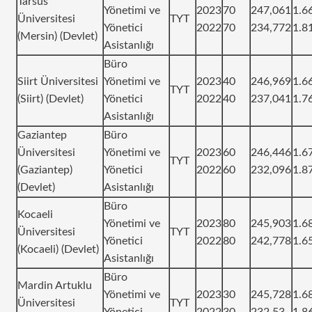
Tarsus
Yönetimi ve
2023
70
247,061
1.6
Üniversitesi
TYT
Yönetici
2022
70
234,772
1.8
(Mersin) (Devlet)
Asistanlığı
Büro
Siirt Üniversitesi
Yönetimi ve
2023
40
246,969
1.6
TYT
(Siirt) (Devlet)
Yönetici
2022
40
237,041
1.7
Asistanlığı
Gaziantep
Büro
Üniversitesi
Yönetimi ve
2023
60
246,446
1.6
TYT
(Gaziantep)
Yönetici
2022
60
232,096
1.8
(Devlet)
Asistanlığı
Büro
Kocaeli
Yönetimi ve
2023
80
245,903
1.6
Üniversitesi
TYT
Yönetici
2022
80
242,778
1.6
(Kocaeli) (Devlet)
Asistanlığı
Büro
Mardin Artuklu
Yönetimi ve
2023
30
245,728
1.6
Üniversitesi
TYT
Yönetici
2022
30
232,53
1.8