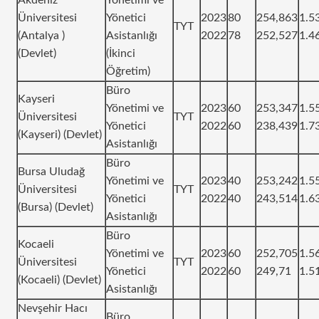
Üniversitesi
Yönetici
2023
80
254,863
1.5
TYT
(Antalya )
Asistanlığı
2022
78
252,527
1.4
(Devlet)
(İkinci
Öğretim)
Büro
Kayseri
Yönetimi ve
2023
60
253,347
1.5
Üniversitesi
TYT
Yönetici
2022
60
238,439
1.7
(Kayseri) (Devlet)
Asistanlığı
Büro
Bursa Uludağ
Yönetimi ve
2023
40
253,242
1.5
Üniversitesi
TYT
Yönetici
2022
40
243,514
1.6
(Bursa) (Devlet)
Asistanlığı
Büro
Kocaeli
Yönetimi ve
2023
60
252,705
1.5
Üniversitesi
TYT
Yönetici
2022
60
249,71
1.5
(Kocaeli) (Devlet)
Asistanlığı
Nevşehir Hacı
Büro