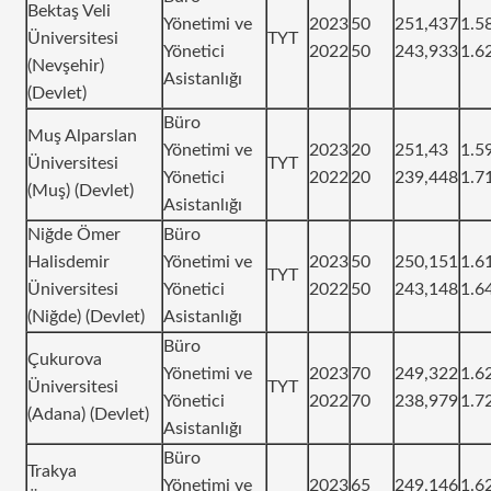
Bektaş Veli
Yönetimi ve
2023
50
251,437
1.5
Üniversitesi
TYT
Yönetici
2022
50
243,933
1.6
(Nevşehir)
Asistanlığı
(Devlet)
Büro
Muş Alparslan
Yönetimi ve
2023
20
251,43
1.5
Üniversitesi
TYT
Yönetici
2022
20
239,448
1.7
(Muş) (Devlet)
Asistanlığı
Niğde Ömer
Büro
Halisdemir
Yönetimi ve
2023
50
250,151
1.6
TYT
Üniversitesi
Yönetici
2022
50
243,148
1.6
(Niğde) (Devlet)
Asistanlığı
Büro
Çukurova
Yönetimi ve
2023
70
249,322
1.6
Üniversitesi
TYT
Yönetici
2022
70
238,979
1.7
(Adana) (Devlet)
Asistanlığı
Büro
Trakya
Yönetimi ve
2023
65
249,146
1.6