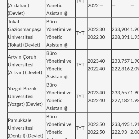
TYT
(Ardahan)
Yönetici
2022
—
—
—
(Devlet)
Asistanlığı
Tokat
Büro
Gaziosmanpaşa
Yönetimi ve
2023
30
233,904
1.9
TYT
Üniversitesi
Yönetici
2022
30
228,391
1.9
(Tokat) (Devlet)
Asistanlığı
Büro
Artvin Çoruh
Yönetimi ve
2023
40
233,757
1.9
Üniversitesi
TYT
Yönetici
2022
40
222,816
2.0
(Artvin) (Devlet)
Asistanlığı
Büro
Yozgat Bozok
Yönetimi ve
2023
40
233,657
1.9
Üniversitesi
TYT
Yönetici
2022
40
227,182
1.9
(Yozgat) (Devlet)
Asistanlığı
Büro
Pamukkale
Yönetimi ve
2023
50
233,495
1.9
Üniversitesi
TYT
Yönetici
2022
50
222,93
2.0
(Denizli) (Devlet)