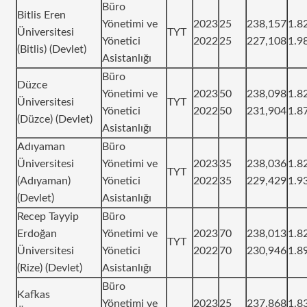
Büro
Bitlis Eren
Yönetimi ve
2023
25
238,157
1.8
Üniversitesi
TYT
Yönetici
2022
25
227,108
1.9
(Bitlis) (Devlet)
Asistanlığı
Büro
Düzce
Yönetimi ve
2023
50
238,098
1.8
Üniversitesi
TYT
Yönetici
2022
50
231,904
1.8
(Düzce) (Devlet)
Asistanlığı
Adıyaman
Büro
Üniversitesi
Yönetimi ve
2023
35
238,036
1.8
TYT
(Adıyaman)
Yönetici
2022
35
229,429
1.9
(Devlet)
Asistanlığı
Recep Tayyip
Büro
Erdoğan
Yönetimi ve
2023
70
238,013
1.8
TYT
Üniversitesi
Yönetici
2022
70
230,946
1.8
(Rize) (Devlet)
Asistanlığı
Büro
Kafkas
Yönetimi ve
2023
25
237,868
1.8