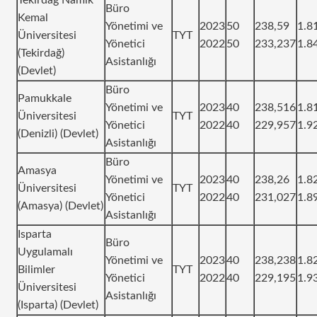
Büro
Kemal
Yönetimi ve
2023
50
238,59
1.8
Üniversitesi
TYT
Yönetici
2022
50
233,237
1.8
(Tekirdağ)
Asistanlığı
(Devlet)
Büro
Pamukkale
Yönetimi ve
2023
40
238,516
1.8
Üniversitesi
TYT
Yönetici
2022
40
229,957
1.9
(Denizli) (Devlet)
Asistanlığı
Büro
Amasya
Yönetimi ve
2023
40
238,26
1.8
Üniversitesi
TYT
Yönetici
2022
40
231,027
1.8
(Amasya) (Devlet)
Asistanlığı
Isparta
Büro
Uygulamalı
Yönetimi ve
2023
40
238,238
1.8
Bilimler
TYT
Yönetici
2022
40
229,195
1.9
Üniversitesi
Asistanlığı
(Isparta) (Devlet)