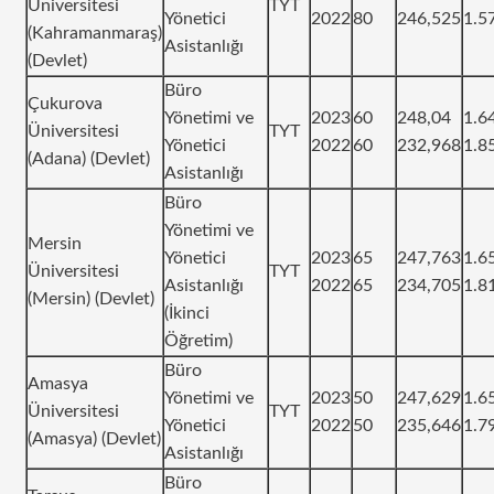
Üniversitesi
TYT
Yönetici
2022
80
246,525
1.5
(Kahramanmaraş)
Asistanlığı
(Devlet)
Büro
Çukurova
Yönetimi ve
2023
60
248,04
1.6
Üniversitesi
TYT
Yönetici
2022
60
232,968
1.8
(Adana) (Devlet)
Asistanlığı
Büro
Yönetimi ve
Mersin
Yönetici
2023
65
247,763
1.6
Üniversitesi
TYT
Asistanlığı
2022
65
234,705
1.8
(Mersin) (Devlet)
(İkinci
Öğretim)
Büro
Amasya
Yönetimi ve
2023
50
247,629
1.6
Üniversitesi
TYT
Yönetici
2022
50
235,646
1.7
(Amasya) (Devlet)
Asistanlığı
Büro