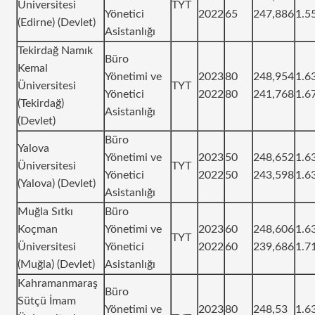
Üniversitesi
TYT
Yönetici
2022
65
247,886
1.5
(Edirne) (Devlet)
Asistanlığı
Tekirdağ Namık
Büro
Kemal
Yönetimi ve
2023
80
248,954
1.6
Üniversitesi
TYT
Yönetici
2022
80
241,768
1.6
(Tekirdağ)
Asistanlığı
(Devlet)
Büro
Yalova
Yönetimi ve
2023
50
248,652
1.6
Üniversitesi
TYT
Yönetici
2022
50
243,598
1.6
(Yalova) (Devlet)
Asistanlığı
Muğla Sıtkı
Büro
Koçman
Yönetimi ve
2023
60
248,606
1.6
TYT
Üniversitesi
Yönetici
2022
60
239,686
1.7
(Muğla) (Devlet)
Asistanlığı
Kahramanmaraş
Büro
Sütçü İmam
Yönetimi ve
2023
80
248,53
1.6