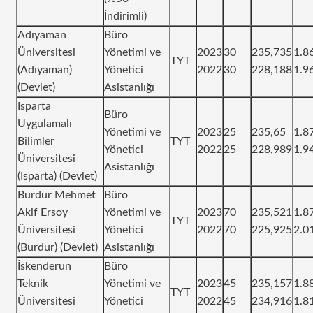
İndirimli)
Adıyaman
Büro
Üniversitesi
Yönetimi ve
2023
30
235,735
1.8
TYT
(Adıyaman)
Yönetici
2022
30
228,188
1.9
(Devlet)
Asistanlığı
Isparta
Büro
Uygulamalı
Yönetimi ve
2023
25
235,65
1.8
Bilimler
TYT
Yönetici
2022
25
228,989
1.9
Üniversitesi
Asistanlığı
(Isparta) (Devlet)
Burdur Mehmet
Büro
Akif Ersoy
Yönetimi ve
2023
70
235,521
1.8
TYT
Üniversitesi
Yönetici
2022
70
225,925
2.0
(Burdur) (Devlet)
Asistanlığı
İskenderun
Büro
Teknik
Yönetimi ve
2023
45
235,157
1.8
TYT
Üniversitesi
Yönetici
2022
45
234,916
1.8