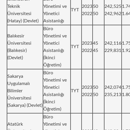
Teknik
Yönetimi ve
2023
50
242,525
1.7
TYT
Üniversitesi
Yönetici
2022
50
242,962
1.6
(Hatay) (Devlet)
Asistanlığı
Büro
Balıkesir
Yönetimi ve
Üniversitesi
Yönetici
2023
45
242,116
1.7
TYT
(Balıkesir)
Asistanlığı
2022
45
229,831
1.9
(Devlet)
(İkinci
Öğretim)
Büro
Sakarya
Yönetimi ve
Uygulamalı
Yönetici
2023
50
242,074
1.7
Bilimler
TYT
Asistanlığı
2022
50
235,213
1.8
Üniversitesi
(İkinci
(Sakarya) (Devlet)
Öğretim)
Büro
Atatürk
Yönetimi ve