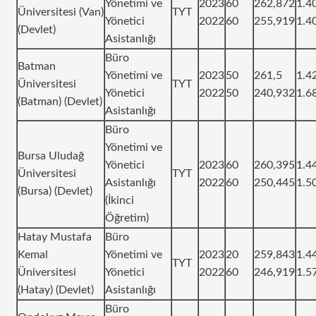
Yönetimi ve
2023
60
262,872
1.4
Üniversitesi (Van)
TYT
Yönetici
2022
60
255,919
1.4
(Devlet)
Asistanlığı
Büro
Batman
Yönetimi ve
2023
50
261,5
1.4
Üniversitesi
TYT
Yönetici
2022
50
240,932
1.6
(Batman) (Devlet)
Asistanlığı
Büro
Yönetimi ve
Bursa Uludağ
Yönetici
2023
60
260,395
1.4
Üniversitesi
TYT
Asistanlığı
2022
60
250,445
1.5
(Bursa) (Devlet)
(İkinci
Öğretim)
Hatay Mustafa
Büro
Kemal
Yönetimi ve
2023
20
259,843
1.4
TYT
Üniversitesi
Yönetici
2022
60
246,919
1.5
(Hatay) (Devlet)
Asistanlığı
Büro