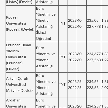
(Hatay) (Devlet)
Asistanlığı
Büro
Yönetimi ve
Kocaeli
Yönetici
2023
40
235,05
1.8
Üniversitesi
TYT
Asistanlığı
2022
40
227,778
1.9
(Kocaeli) (Devlet)
(İkinci
Öğretim)
Erzincan Binali
Büro
Yıldırım
Yönetimi ve
2023
60
234,677
1.8
Üniversitesi
TYT
Yönetici
2022
60
227,563
1.9
(Erzincan)
Asistanlığı
(Devlet)
Büro
Artvin Çoruh
Yönetimi ve
2023
25
234,65
1.8
Üniversitesi
TYT
Yönetici
2022
25
223,63
2.0
(Artvin) (Devlet)
Asistanlığı
Ardahan
Büro
Üniversitesi
Yönetimi ve
2023
20
234,237
1.8