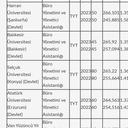
Harran
Büro
Üniversitesi
Yönetimi ve
2023
50
266,101
1.3
TYT
(Şanlıurfa)
Yönetici
2022
50
245,885
1.5
(Devlet)
Asistanlığı
Balıkesir
Büro
Üniversitesi
Yönetimi ve
2023
45
265,92
1.3
TYT
(Balıkesir)
Yönetici
2022
45
257,094
1.3
(Devlet)
Asistanlığı
Büro
Selçuk
Yönetimi ve
2023
80
265,22
1.3
Üniversitesi
TYT
Yönetici
2022
80
255,664
1.4
(Konya) (Devlet)
Asistanlığı
Atatürk
Büro
Üniversitesi
Yönetimi ve
2023
60
264,563
1.3
TYT
(Erzurum)
Yönetici
2022
60
254,516
1.4
(Devlet)
Asistanlığı
Büro
Van Yüzüncü Yıl