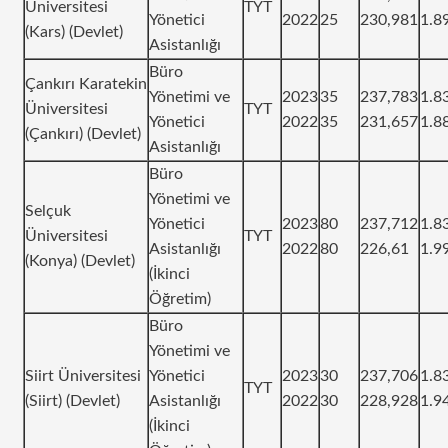
Üniversitesi
TYT
Yönetici
2022
25
230,981
1.8
(Kars) (Devlet)
Asistanlığı
Büro
Çankırı Karatekin
Yönetimi ve
2023
35
237,783
1.8
Üniversitesi
TYT
Yönetici
2022
35
231,657
1.8
(Çankırı) (Devlet)
Asistanlığı
Büro
Yönetimi ve
Selçuk
Yönetici
2023
80
237,712
1.8
Üniversitesi
TYT
Asistanlığı
2022
80
226,61
1.9
(Konya) (Devlet)
(İkinci
Öğretim)
Büro
Yönetimi ve
Siirt Üniversitesi
Yönetici
2023
30
237,706
1.8
TYT
(Siirt) (Devlet)
Asistanlığı
2022
30
228,928
1.9
(İkinci