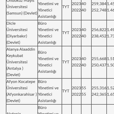
Ondokuz Mayıs
Yönetimi ve
2023
40
259,384
1.4
Üniversitesi
TYT
Yönetici
2022
40
252,748
1.4
(Samsun) (Devlet)
Asistanlığı
Dicle
Büro
Üniversitesi
Yönetimi ve
2023
40
256,822
1.4
TYT
(Diyarbakır)
Yönetici
2022
40
238,452
1.7
(Devlet)
Asistanlığı
Alanya Alaaddin
Büro
Keykubat
Yönetimi ve
2023
40
255,668
1.5
Üniversitesi
TYT
Yönetici
2022
40
250,437
1.5
(Antalya )
Asistanlığı
(Devlet)
Afyon Kocatepe
Büro
Üniversitesi
Yönetimi ve
2023
55
255,316
1.5
TYT
(Afyonkarahisar )
Yönetici
2022
55
242,365
1.6
(Devlet)
Asistanlığı
Büro
Akdeniz
Yönetimi ve