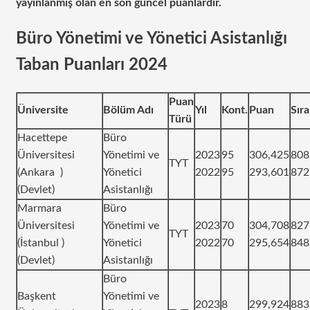
yayınlanmış olan en son güncel puanlardır.
Büro Yönetimi ve Yönetici Asistanlığı
Taban Puanları 2024
Puan
Üniversite
Bölüm Adı
Yıl
Kont.
Puan
Sır
Türü
Hacettepe
Büro
Üniversitesi
Yönetimi ve
2023
95
306,425
808
TYT
(Ankara )
Yönetici
2022
95
293,601
872
(Devlet)
Asistanlığı
Marmara
Büro
Üniversitesi
Yönetimi ve
2023
70
304,708
827
TYT
(İstanbul )
Yönetici
2022
70
295,654
848
(Devlet)
Asistanlığı
Büro
Başkent
Yönetimi ve
2023
8
299,924
883