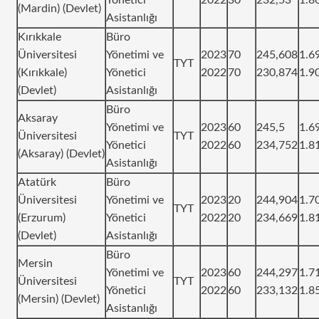
(Mardin) (Devlet)
Asistanlığı
Kırıkkale
Büro
Üniversitesi
Yönetimi ve
2023
70
245,608
1.6
TYT
(Kırıkkale)
Yönetici
2022
70
230,874
1.9
(Devlet)
Asistanlığı
Büro
Aksaray
Yönetimi ve
2023
60
245,5
1.6
Üniversitesi
TYT
Yönetici
2022
60
234,752
1.8
(Aksaray) (Devlet)
Asistanlığı
Atatürk
Büro
Üniversitesi
Yönetimi ve
2023
20
244,904
1.7
TYT
(Erzurum)
Yönetici
2022
20
234,669
1.8
(Devlet)
Asistanlığı
Büro
Mersin
Yönetimi ve
2023
60
244,297
1.7
Üniversitesi
TYT
Yönetici
2022
60
233,132
1.8
(Mersin) (Devlet)
Asistanlığı