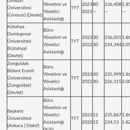
Giresun
Yönetimi ve
2023
80
236,408
1.8
Üniversitesi
TYT
Yönetici
2022
—
—
—
(Giresun) (Devlet)
Asistanlığı
Kütahya
Büro
Dumlupınar
Yönetimi ve
2023
30
236,031
1.8
Üniversitesi
TYT
Yönetici
2022
30
224,344
2.0
(Kütahya)
Asistanlığı
(Devlet)
Zonguldak
Büro
Bülent Ecevit
Yönetimi ve
2023
30
235,999
1.8
Üniversitesi
TYT
Yönetici
2022
30
226,315
2.0
(Zonguldak)
Asistanlığı
(Devlet)
Büro
Yönetimi ve
Başkent
Yönetici
2023
12
235,867
1.8
Üniversitesi
TYT
Asistanlığı
2022
12
234,53
1.8
(Ankara ) (Vakıf)
(%50