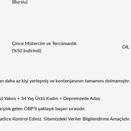
(Burslu)
Çince Mütercim ve Tercümanlık
DİL
(%50 İndirimli)
 daha az kişi yerleşmiş ve kontenjanının tamamını dolmamıştır. B
Gazi Yakını + 34 Yaş Üstü Kadın + Depremzede Aday
lık gelen OBP’li yaklaşık başarı sırasıdır.
ice Kontrol Ediniz. Sitemizdeki Veriler Bilgilendirme Amaçlıdır.