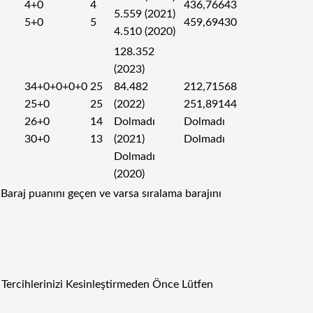
4+0
4
436,76643
5.559 (2021)
5+0
5
459,69430
4.510 (2020)
128.352
(2023)
34+0+0+0+0
25
84.482
212,71568
25+0
25
(2022)
251,89144
26+0
14
Dolmadı
Dolmadı
30+0
13
(2021)
Dolmadı
Dolmadı
(2020)
araj puanını geçen ve varsa sıralama barajını
 Tercihlerinizi Kesinleştirmeden Önce Lütfen