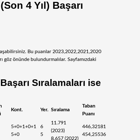
Son 4 Yıl) Başarı
laşabilirsiniz. Bu puanlar 2023,2022,2021,2020
ları göz önünde bulundurmalılar. Sayfamızdaki
aşarı Sıralamaları ise
n
Taban
Kont.
Yer.
Sıralama
ü
Puanı
11.791
5+0+1+0+1
6
446,32181
(2023)
5+0
5
454,25536
8.657 (2022)