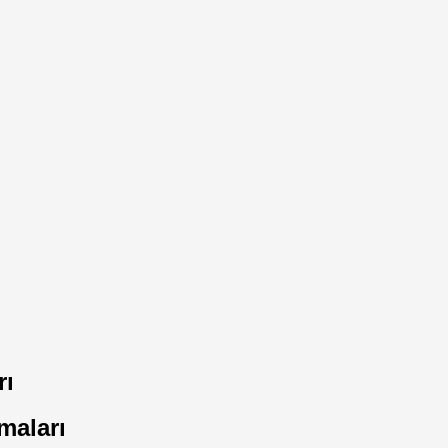
rı
maları