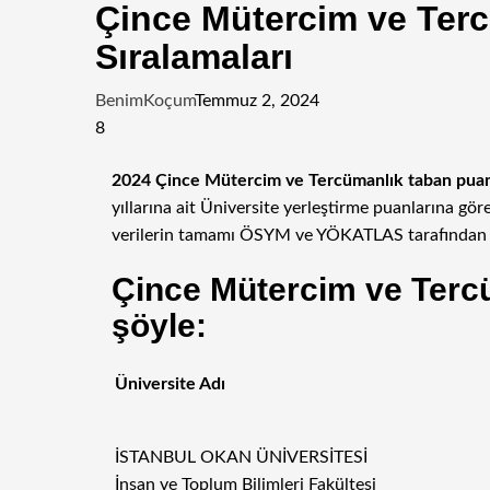
Çince Mütercim ve Terc
Sıralamaları
BenimKoçum
Temmuz 2, 2024
8
Facebook
Twitter
LinkedIn
Tumblr
Pinterest
Reddit
WhatsApp
Telegram
E-
2024 Çince Mütercim ve Tercümanlık taban puanla
Posta
yıllarına ait Üniversite yerleştirme puanlarına g
ile
verilerin tamamı ÖSYM ve YÖKATLAS tarafından y
paylaş
Çince Mütercim ve Tercü
şöyle:
Üniversite Adı
İSTANBUL OKAN ÜNİVERSİTESİ
İnsan ve Toplum Bilimleri Fakültesi