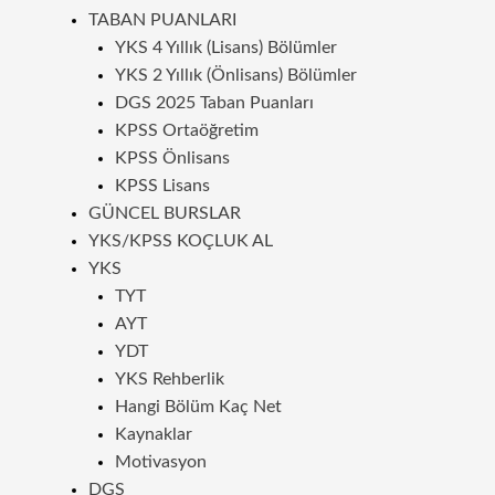
TABAN PUANLARI
YKS 4 Yıllık (Lisans) Bölümler
YKS 2 Yıllık (Önlisans) Bölümler
DGS 2025 Taban Puanları
KPSS Ortaöğretim
KPSS Önlisans
KPSS Lisans
GÜNCEL BURSLAR
YKS/KPSS KOÇLUK AL
YKS
TYT
AYT
YDT
YKS Rehberlik
Hangi Bölüm Kaç Net
Kaynaklar
Motivasyon
DGS