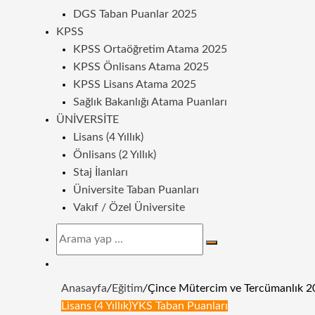
DGS Taban Puanlar 2025
KPSS
KPSS Ortaöğretim Atama 2025
KPSS Önlisans Atama 2025
KPSS Lisans Atama 2025
Sağlık Bakanlığı Atama Puanları
ÜNIVERSITE
Lisans (4 Yıllık)
Önlisans (2 Yıllık)
Staj İlanları
Üniversite Taban Puanları
Vakıf / Özel Üniversite
Arama
yap
Dış
...
görünümü
Anasayfa
/
Eğitim
/
Çince Mütercim ve Tercümanlık 202
değiştir
Lisans (4 Yıllık)
YKS Taban Puanları