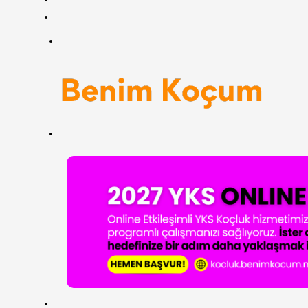
RSS
Menü
Arama
yap
...
ANASAYFA