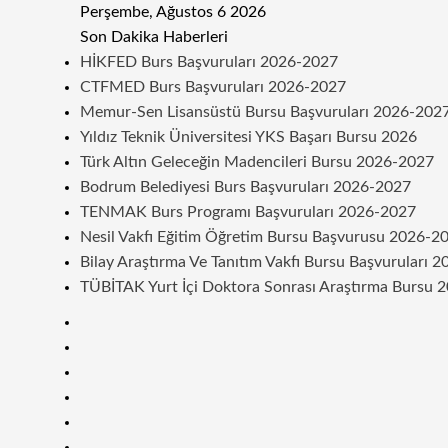
Perşembe, Ağustos 6 2026
Son Dakika Haberleri
HİKFED Burs Başvuruları 2026-2027
CTFMED Burs Başvuruları 2026-2027
Memur-Sen Lisansüstü Bursu Başvuruları 2026-202
Yıldız Teknik Üniversitesi YKS Başarı Bursu 2026
Türk Altın Geleceğin Madencileri Bursu 2026-2027
Bodrum Belediyesi Burs Başvuruları 2026-2027
TENMAK Burs Programı Başvuruları 2026-2027
Nesil Vakfı Eğitim Öğretim Bursu Başvurusu 2026-2
Bilay Araştırma Ve Tanıtım Vakfı Bursu Başvuruları 
TÜBİTAK Yurt İçi Doktora Sonrası Araştırma Bursu 
Kenar
Bölmesi
Rastgele
Makale
Telegram
Instagram
Twitter
Facebook