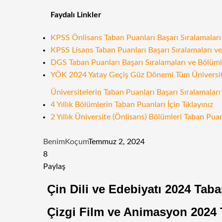
Faydalı Linkler
KPSS Önlisans Taban Puanları Başarı Sıralamaları v
KPSS Lisans Taban Puanları Başarı Sıralamaları ve 
DGS Taban Puanları Başarı Sıralamaları ve Bölümler
YÖK 2024 Yatay Geçiş Güz Dönemi Tüm Üniversitele
Üniversitelerin Taban Puanları Başarı Sıralamaları 
4 Yıllık Bölümlerin Taban Puanları İçin Tıklayınız
2 Yıllık Üniversite (Önlisans) Bölümleri Taban Puanl
BenimKoçum
Temmuz 2, 2024
8
Facebook
Twitter
LinkedIn
Tumblr
Pinterest
Reddit
WhatsApp
Telegram
E-
Paylaş
Posta
Facebook
Twitter
LinkedIn
Tumblr
Pinterest
Reddit
VKontakte
Odnoklassniki
Pocket
E-
Yazdır
Çin Dili ve Edebiyatı 2024 Taba
ile
Posta
paylaş
ile
Çizgi Film ve Animasyon 2024 T
paylaş