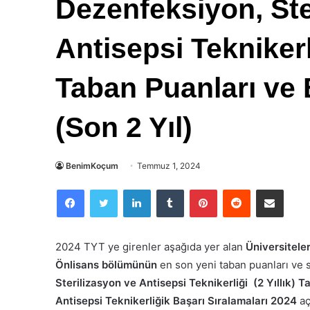
Dezenfeksiyon, Ste
Antisepsi Teknikerli
Taban Puanları ve 
(Son 2 Yıl)
BenimKoçum
Temmuz 1, 2024
Facebook
Twitter
LinkedIn
Tumblr
Pinterest
Reddit
E-Posta ile paylaş
2024 TYT ye girenler aşağıda yer alan
Üniversitele
Önlisans bölümünün
en son yeni taban puanları ve s
Sterilizasyon ve Antisepsi Teknikerliği
(2 Yıllık)
Ta
Antisepsi Teknikerliğik
Başarı Sıralamaları 2024
aç