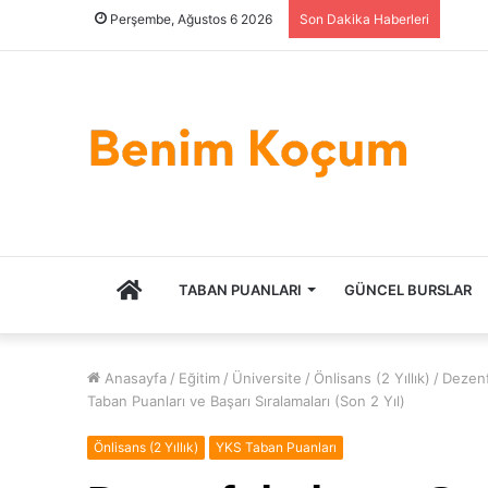
Perşembe, Ağustos 6 2026
Son Dakika Haberleri
ANASAYFA
TABAN PUANLARI
GÜNCEL BURSLAR
Anasayfa
/
Eğitim
/
Üniversite
/
Önlisans (2 Yıllık)
/
Dezenfe
Taban Puanları ve Başarı Sıralamaları (Son 2 Yıl)
Önlisans (2 Yıllık)
YKS Taban Puanları