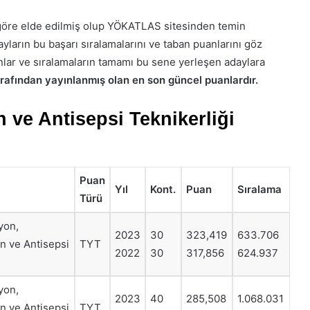
göre elde edilmiş olup YÖKATLAS sitesinden temin
yların bu başarı sıralamalarını ve taban puanlarını göz
lar ve sıralamaların tamamı bu sene yerleşen adaylara
fından yayınlanmış olan en son güncel puanlardır.
 ve Antisepsi Teknikerliği
Puan
Yıl
Kont.
Puan
Sıralama
Türü
yon,
2023
30
323,419
633.706
on ve Antisepsi
TYT
2022
30
317,856
624.937
yon,
2023
40
285,508
1.068.031
on ve Antisepsi
TYT