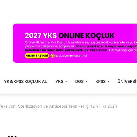
YKS/KPSS KOÇLUK AL
YKS
DGS
KPSS
ÜNIVERSI
ksiyon, Sterilizasyon ve Antisepsi Teknikerliği (2 Yıllık) 2024