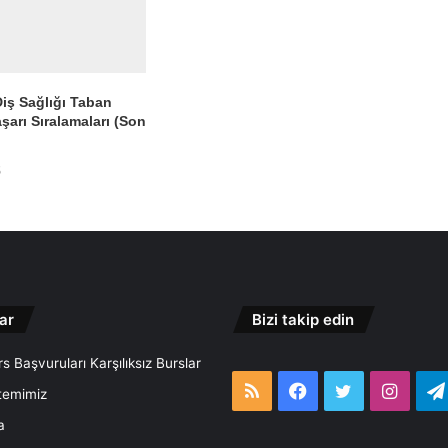
Diş Sağlığı Taban
şarı Sıralamaları (Son
5
ar
Bizi takip edin
s Başvuruları Karşılıksız Burslar
RSS
Facebook
Twitter
Insta
temimiz
a