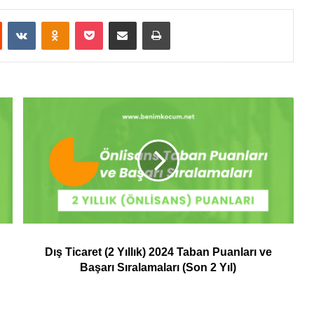
st
Reddit
VKontakte
Odnoklassniki
Pocket
E-Posta ile paylaş
Yazdır
Dış Ticaret (2 Yıllık) 2024 Taban Puanları ve
Başarı Sıralamaları (Son 2 Yıl)