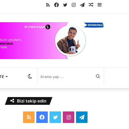
RSS
Facebook
Twitter
Instagram
Telegram
Rastgele
Kenar
Makale
Bölmesi
Dış
Arama
TE
görünümü
yap
Bizi takip edin
değiştir
...
RSS
Facebook
Twitter
Instagram
Telegram