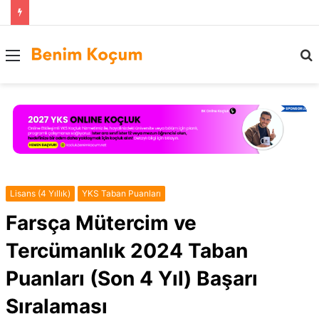
Menü
..
Lisans (4 Yıllık)
YKS Taban Puanları
Farsça Mütercim ve
Tercümanlık 2024 Taban
Puanları (Son 4 Yıl) Başarı
Sıralaması