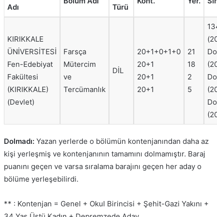
Bölüm Adı
Kont.
Yer.
Sı
Adı
Türü
13
KIRIKKALE
(2
ÜNİVERSİTESİ
Farsça
20+1+0+1+0
21
Do
Fen-Edebiyat
Mütercim
20+1
18
(2
DİL
Fakültesi
ve
20+1
2
Do
(KIRIKKALE)
Tercümanlık
20+1
5
(2
(Devlet)
Do
(2
Dolmadı:
Yazan yerlerde o bölümün kontenjanından daha az
kişi yerleşmiş ve kontenjanının tamamını dolmamıştır. Baraj
puanını geçen ve varsa sıralama barajını geçen her aday o
bölüme yerleşebilirdi.
** : Kontenjan = Genel + Okul Birincisi + Şehit-Gazi Yakını +
34 Yaş Üstü Kadın + Depremzede Aday