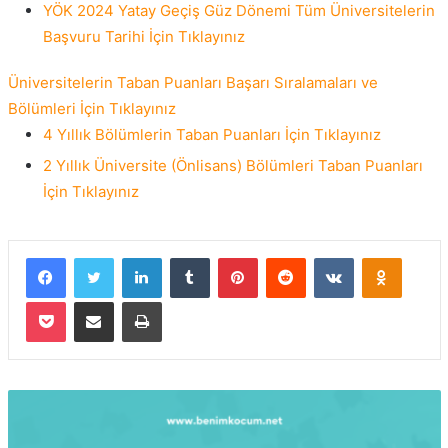
YÖK 2024 Yatay Geçiş Güz Dönemi Tüm Üniversitelerin
Başvuru Tarihi İçin Tıklayınız
Üniversitelerin Taban Puanları Başarı Sıralamaları ve
Bölümleri İçin Tıklayınız
4 Yıllık Bölümlerin Taban Puanları İçin Tıklayınız
2 Yıllık Üniversite (Önlisans) Bölümleri Taban Puanları
İçin Tıklayınız
Facebook
Twitter
LinkedIn
Tumblr
Pinterest
Reddit
VKontakte
Odnokla
Pocket
E-Posta ile paylaş
Yazdır