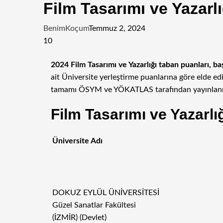
Film Tasarımı ve Yazarl
BenimKoçum
Temmuz 2, 2024
10
Facebook
Twitter
LinkedIn
Tumblr
Pinterest
Reddit
WhatsApp
Telegram
E-
2024 Film Tasarımı ve Yazarlığı taban puanları, ba
Posta
ait Üniversite yerleştirme puanlarına göre elde e
ile
tamamı ÖSYM ve YÖKATLAS tarafından yayınlanmı
paylaş
Film Tasarımı ve Yazarlı
Üniversite Adı
DOKUZ EYLÜL ÜNİVERSİTESİ
Güzel Sanatlar Fakültesi
(İZMİR) (Devlet)