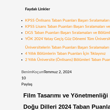
Faydalı Linkler
KPSS Önlisans Taban Puanları Başarı Sıralamaları v
KPSS Lisans Taban Puanları Başarı Sıralamaları ve 
DGS Taban Puanları Başarı Sıralamaları ve Bölümler
YÖK 2024 Yatay Geçiş Güz Dönemi Tüm Üniversitele
Üniversitelerin Taban Puanları Başarı Sıralamaları 
4 Yıllık Bölümlerin Taban Puanları İçin Tıklayınız
2 Yıllık Üniversite (Önlisans) Bölümleri Taban Puanl
BenimKoçum
Temmuz 2, 2024
10
Facebook
Twitter
LinkedIn
Tumblr
Pinterest
Reddit
WhatsApp
Telegram
E-
Paylaş
Posta
Facebook
Twitter
LinkedIn
Tumblr
Pinterest
Reddit
VKontakte
Odnoklassniki
Pocket
E-
Yazdır
Film Tasarımı ve Yönetmenliği 
ile
Posta
paylaş
ile
Doğu Dilleri 2024 Taban Puanlar
paylaş