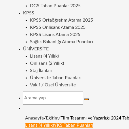
DGS Taban Puanlar 2025
KPSS
KPSS Ortaöğretim Atama 2025
KPSS Önlisans Atama 2025
KPSS Lisans Atama 2025
Sağlık Bakanlığı Atama Puanları
ÜNIVERSITE
Lisans (4 Yıllık)
Önlisans (2 Yıllık)
Staj İlanları
Üniversite Taban Puanları
Vakıf / Özel Üniversite
Arama
yap
Dış
...
görünümü
Anasayfa
/
Eğitim
/
Film Tasarımı ve Yazarlığı 2024 Tab
değiştir
Lisans (4 Yıllık)
YKS Taban Puanları