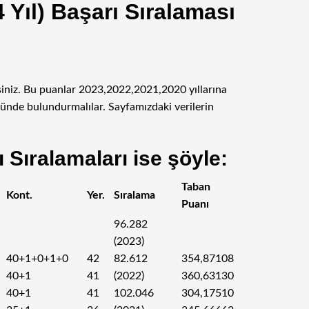
 Yıl) Başarı Sıralaması
rsiniz. Bu puanlar 2023,2022,2021,2020 yıllarına
nünde bulundurmalılar. Sayfamızdaki verilerin
 Sıralamaları ise şöyle:
Taban
Kont.
Yer.
Sıralama
Puanı
96.282
(2023)
40+1+0+1+0
42
82.612
354,87108
40+1
41
(2022)
360,63130
40+1
41
102.046
304,17510