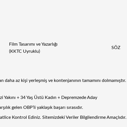
Film Tasarımı ve Yazarlığı
SÖZ
(KKTC Uyruklu)
 daha az kişi yerleşmiş ve kontenjanının tamamını dolmamıştır. B
Gazi Yakını + 34 Yaş Üstü Kadın + Depremzede Aday
lık gelen OBP’li yaklaşık başarı sırasıdır.
ice Kontrol Ediniz. Sitemizdeki Veriler Bilgilendirme Amaçlıdır.