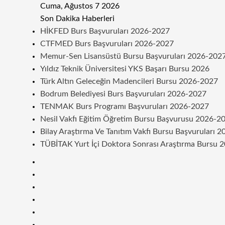
Cuma, Ağustos 7 2026
Son Dakika Haberleri
HİKFED Burs Başvuruları 2026-2027
CTFMED Burs Başvuruları 2026-2027
Memur-Sen Lisansüstü Bursu Başvuruları 2026-202
Yıldız Teknik Üniversitesi YKS Başarı Bursu 2026
Türk Altın Geleceğin Madencileri Bursu 2026-2027
Bodrum Belediyesi Burs Başvuruları 2026-2027
TENMAK Burs Programı Başvuruları 2026-2027
Nesil Vakfı Eğitim Öğretim Bursu Başvurusu 2026-2
Bilay Araştırma Ve Tanıtım Vakfı Bursu Başvuruları 
TÜBİTAK Yurt İçi Doktora Sonrası Araştırma Bursu 
Kenar
Bölmesi
Rastgele
Makale
Telegram
Instagram
Twitter
Facebook