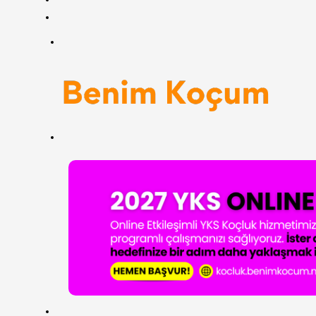
RSS
Menü
Arama
yap
...
ANASAYFA