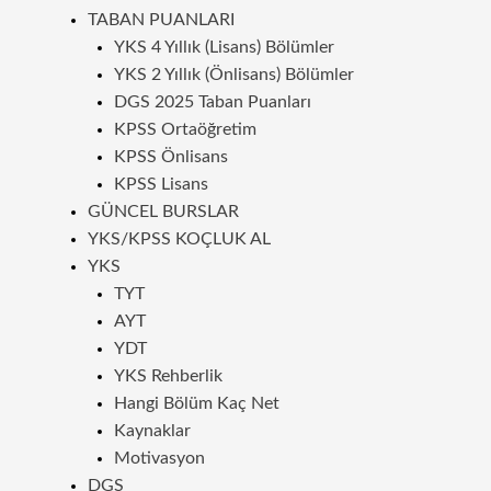
TABAN PUANLARI
YKS 4 Yıllık (Lisans) Bölümler
YKS 2 Yıllık (Önlisans) Bölümler
DGS 2025 Taban Puanları
KPSS Ortaöğretim
KPSS Önlisans
KPSS Lisans
GÜNCEL BURSLAR
YKS/KPSS KOÇLUK AL
YKS
TYT
AYT
YDT
YKS Rehberlik
Hangi Bölüm Kaç Net
Kaynaklar
Motivasyon
DGS