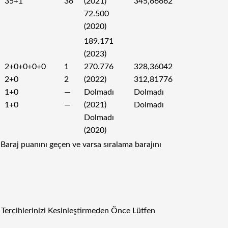
35+1
36
(2021)
345,66662
72.500
(2020)
189.171
(2023)
2+0+0+0+0
1
270.776
328,36042
2+0
2
(2022)
312,81776
1+0
—
Dolmadı
Dolmadı
1+0
—
(2021)
Dolmadı
Dolmadı
(2020)
araj puanını geçen ve varsa sıralama barajını
 Tercihlerinizi Kesinleştirmeden Önce Lütfen