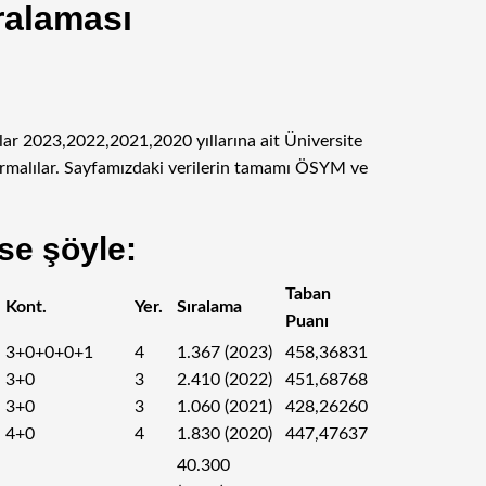
ralaması
nlar 2023,2022,2021,2020 yıllarına ait Üniversite
urmalılar. Sayfamızdaki verilerin tamamı ÖSYM ve
se şöyle:
Taban
Kont.
Yer.
Sıralama
Puanı
3+0+0+0+1
4
1.367 (2023)
458,36831
3+0
3
2.410 (2022)
451,68768
3+0
3
1.060 (2021)
428,26260
4+0
4
1.830 (2020)
447,47637
40.300