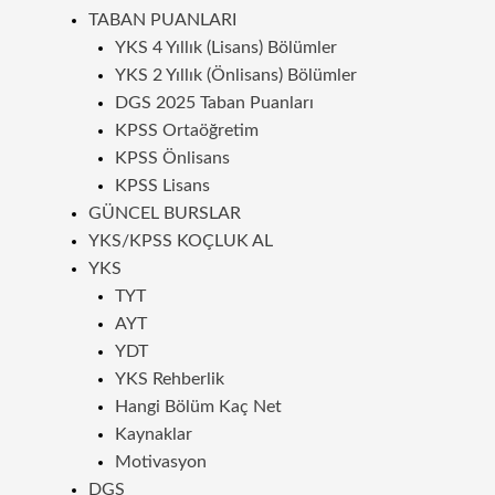
TABAN PUANLARI
YKS 4 Yıllık (Lisans) Bölümler
YKS 2 Yıllık (Önlisans) Bölümler
DGS 2025 Taban Puanları
KPSS Ortaöğretim
KPSS Önlisans
KPSS Lisans
GÜNCEL BURSLAR
YKS/KPSS KOÇLUK AL
YKS
TYT
AYT
YDT
YKS Rehberlik
Hangi Bölüm Kaç Net
Kaynaklar
Motivasyon
DGS