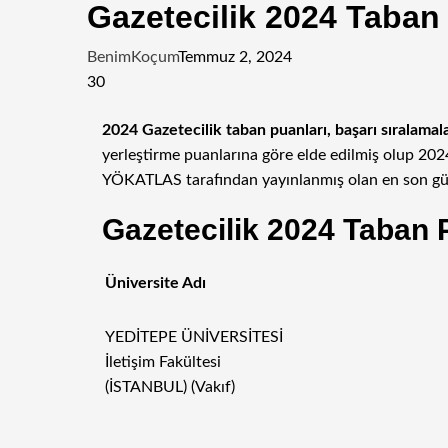
Gazetecilik 2024 Taban 
BenimKoçum
Temmuz 2, 2024
30
Facebook
Twitter
LinkedIn
Tumblr
Pinterest
Reddit
WhatsApp
Telegram
E-
2024 Gazetecilik taban puanları, başarı sıralamal
Posta
yerleştirme puanlarına göre elde edilmiş olup 20
ile
YÖKATLAS tarafından yayınlanmış olan en son gün
paylaş
Gazetecilik 2024 Taban P
Üniversite Adı
YEDİTEPE ÜNİVERSİTESİ
İletişim Fakültesi
(İSTANBUL) (Vakıf)