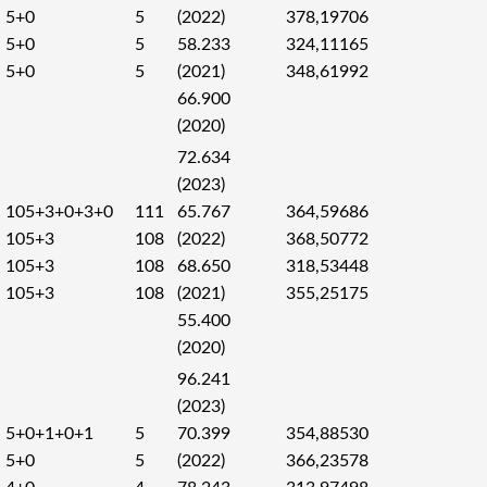
5+0
5
(2022)
378,19706
5+0
5
58.233
324,11165
5+0
5
(2021)
348,61992
66.900
(2020)
72.634
(2023)
105+3+0+3+0
111
65.767
364,59686
105+3
108
(2022)
368,50772
105+3
108
68.650
318,53448
105+3
108
(2021)
355,25175
55.400
(2020)
96.241
(2023)
5+0+1+0+1
5
70.399
354,88530
5+0
5
(2022)
366,23578