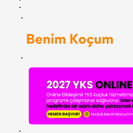
RSS
Menü
Arama
yap
...
ANASAYFA