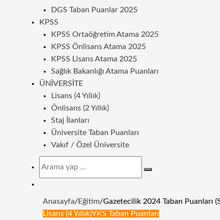
DGS Taban Puanlar 2025
KPSS
KPSS Ortaöğretim Atama 2025
KPSS Önlisans Atama 2025
KPSS Lisans Atama 2025
Sağlık Bakanlığı Atama Puanları
ÜNIVERSITE
Lisans (4 Yıllık)
Önlisans (2 Yıllık)
Staj İlanları
Üniversite Taban Puanları
Vakıf / Özel Üniversite
Arama
yap
Dış
...
görünümü
Anasayfa
/
Eğitim
/
Gazetecilik 2024 Taban Puanları (S
değiştir
Lisans (4 Yıllık)
YKS Taban Puanları