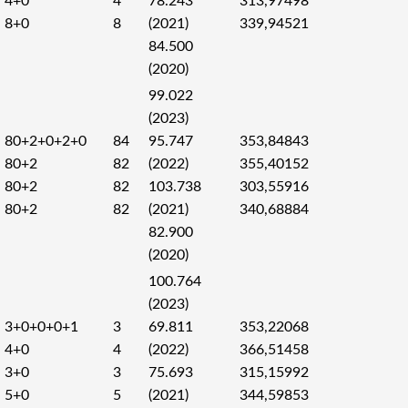
4+0
4
78.243
313,97498
8+0
8
(2021)
339,94521
84.500
(2020)
99.022
(2023)
80+2+0+2+0
84
95.747
353,84843
80+2
82
(2022)
355,40152
80+2
82
103.738
303,55916
80+2
82
(2021)
340,68884
82.900
(2020)
100.764
(2023)
3+0+0+0+1
3
69.811
353,22068
4+0
4
(2022)
366,51458
3+0
3
75.693
315,15992
5+0
5
(2021)
344,59853