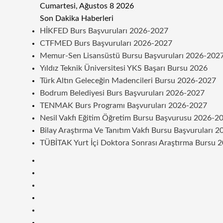
Cumartesi, Ağustos 8 2026
Son Dakika Haberleri
HİKFED Burs Başvuruları 2026-2027
CTFMED Burs Başvuruları 2026-2027
Memur-Sen Lisansüstü Bursu Başvuruları 2026-202
Yıldız Teknik Üniversitesi YKS Başarı Bursu 2026
Türk Altın Geleceğin Madencileri Bursu 2026-2027
Bodrum Belediyesi Burs Başvuruları 2026-2027
TENMAK Burs Programı Başvuruları 2026-2027
Nesil Vakfı Eğitim Öğretim Bursu Başvurusu 2026-2
Bilay Araştırma Ve Tanıtım Vakfı Bursu Başvuruları 
TÜBİTAK Yurt İçi Doktora Sonrası Araştırma Bursu 
Kenar
Bölmesi
Rastgele
Makale
Telegram
Instagram
Twitter
Facebook