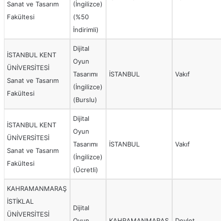
Sanat ve Tasarım
(İngilizce)
Fakültesi
(%50
İndirimli)
Dijital
İSTANBUL KENT
Oyun
ÜNİVERSİTESİ
Tasarımı
İSTANBUL
Vakıf
Sanat ve Tasarım
(İngilizce)
Fakültesi
(Burslu)
Dijital
İSTANBUL KENT
Oyun
ÜNİVERSİTESİ
Tasarımı
İSTANBUL
Vakıf
Sanat ve Tasarım
(İngilizce)
Fakültesi
(Ücretli)
KAHRAMANMARAŞ
İSTİKLAL
Dijital
ÜNİVERSİTESİ
Oyun
KAHRAMANMARAŞ
Devlet