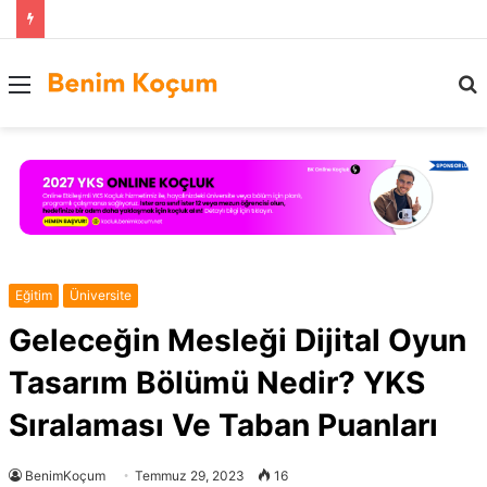
Menü
..
Eğitim
Üniversite
Geleceğin Mesleği Dijital Oyun
Tasarım Bölümü Nedir? YKS
Sıralaması Ve Taban Puanları
BenimKoçum
Temmuz 29, 2023
16