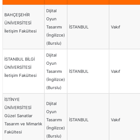
Dijital
BAHÇEŞEHİR
Oyun
ÜNİVERSİTESİ
Tasarımı
İSTANBUL
Vakıf
İletişim Fakültesi
(İngilizce)
(Burslu)
Dijital
İSTANBUL BİLGİ
Oyun
ÜNİVERSİTESİ
Tasarımı
İSTANBUL
Vakıf
İletişim Fakültesi
(İngilizce)
(Burslu)
İSTİNYE
Dijital
ÜNİVERSİTESİ
Oyun
Güzel Sanatlar
Tasarımı
İSTANBUL
Vakıf
Tasarım ve Mimarlık
(İngilizce)
Fakültesi
(Burslu)