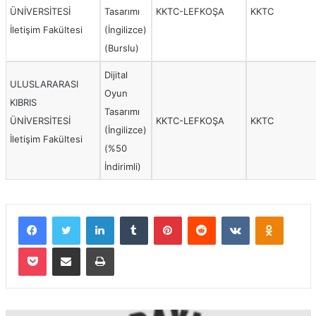
ÜNİVERSİTESİ
Tasarımı
KKTC-LEFKOŞA
KKTC
İletişim Fakültesi
(İngilizce)
(Burslu)
Dijital
ULUSLARARASI
Oyun
KIBRIS
Tasarımı
ÜNİVERSİTESİ
KKTC-LEFKOŞA
KKTC
(İngilizce)
İletişim Fakültesi
(%50
İndirimli)
Facebook
Twitter
LinkedIn
Tumblr
Pinterest
Reddit
VKontakte
Odnokla
Pocket
E-Posta ile paylaş
Yazdır