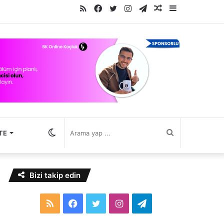
RSS
Facebook
Twitter
Instagram
Telegram
Rastgele
Kenar
Makale
Bölmesi
Dış
Arama
TE
görünümü
yap
Bizi takip edin
değiştir
...
RSS
Facebook
Twitter
Instagram
Telegram