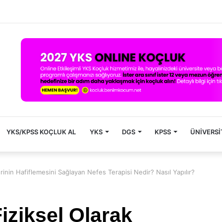
YKS/KPSS KOÇLUK AL
YKS
DGS
KPSS
ÜNIVERSI
nin Hafiflemesini Sağlayan Nefes Terapisi Nedir? Nasıl Yapılır?
ziksel Olarak