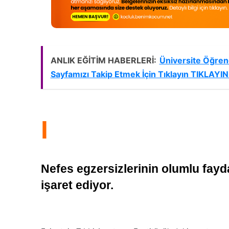
ANLIK EĞİTİM HABERLERİ:
Üniversite Öğrenc
Sayfamızı Takip Etmek İçin Tıklayın TIKLAYIN 
I
Nefes egzersizlerinin olumlu fayda
işaret ediyor.