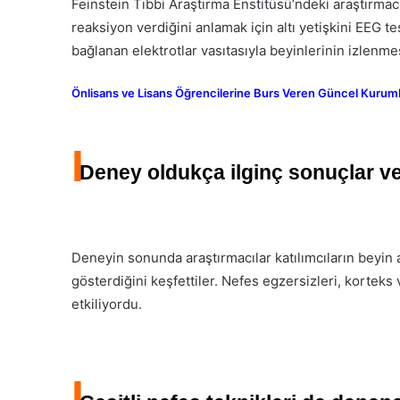
Feinstein Tıbbi Araştırma Enstitüsü’ndeki araştırmacıl
reaksiyon verdiğini anlamak için altı yetişkini EEG test
bağlanan elektrotlar vasıtasıyla beyinlerinin izlenmes
Önlisans ve Lisans Öğrencilerine Burs Veren Güncel Kurumlar
I
Deney oldukça ilginç sonuçlar ve
Deneyin sonunda araştırmacılar katılımcıların beyin a
gösterdiğini keşfettiler. Nefes egzersizleri, kortek
etkiliyordu.
I