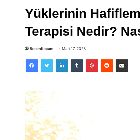
Yüklerinin Hafifle
Terapisi Nedir? Nas
BenimKoçum
Mart 17, 2023
Facebook
Twitter
LinkedIn
Tumblr
Pinterest
Reddit
E-Posta ile paylaş