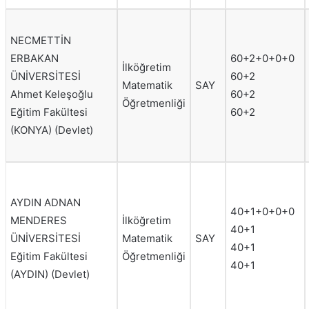
NECMETTİN
ERBAKAN
60+2+0+0+0
İlköğretim
ÜNİVERSİTESİ
60+2
Matematik
SAY
Ahmet Keleşoğlu
60+2
Öğretmenliği
Eğitim Fakültesi
60+2
(KONYA) (Devlet)
AYDIN ADNAN
40+1+0+0+0
MENDERES
İlköğretim
40+1
ÜNİVERSİTESİ
Matematik
SAY
40+1
Eğitim Fakültesi
Öğretmenliği
40+1
(AYDIN) (Devlet)