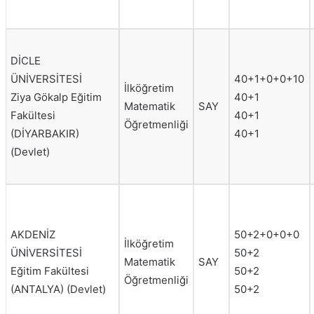
DİCLE
ÜNİVERSİTESİ
40+1+0+0+10
İlköğretim
Ziya Gökalp Eğitim
40+1
Matematik
SAY
Fakültesi
40+1
Öğretmenliği
(DİYARBAKIR)
40+1
(Devlet)
AKDENİZ
50+2+0+0+0
İlköğretim
ÜNİVERSİTESİ
50+2
Matematik
SAY
Eğitim Fakültesi
50+2
Öğretmenliği
(ANTALYA) (Devlet)
50+2