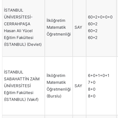
İSTANBUL
ÜNİVERSİTESİ-
60+2+0+0+0
İlköğretim
CERRAHPAŞA
60+2
Matematik
SAY
Hasan Ali Yücel
60+2
Öğretmenliği
Eğitim Fakültesi
60+2
(İSTANBUL) (Devlet)
İSTANBUL
İlköğretim
6+0+1+0+1
SABAHATTİN ZAİM
Matematik
7+0
ÜNİVERSİTESİ
SAY
Öğretmenliği
8+0
Eğitim Fakültesi
(Burslu)
8+0
(İSTANBUL) (Vakıf)