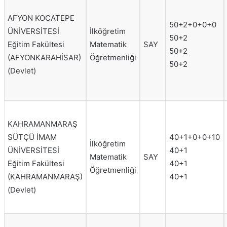
AFYON KOCATEPE
50+2+0+0+0
ÜNİVERSİTESİ
İlköğretim
50+2
Eğitim Fakültesi
Matematik
SAY
50+2
(AFYONKARAHİSAR)
Öğretmenliği
50+2
(Devlet)
KAHRAMANMARAŞ
SÜTÇÜ İMAM
40+1+0+0+10
İlköğretim
ÜNİVERSİTESİ
40+1
Matematik
SAY
Eğitim Fakültesi
40+1
Öğretmenliği
(KAHRAMANMARAŞ)
40+1
(Devlet)