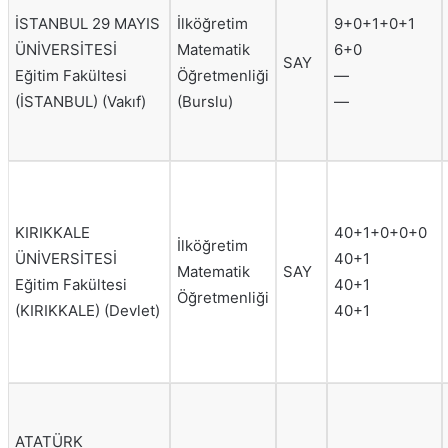
İSTANBUL 29 MAYIS
İlköğretim
9+0+1+0+1
ÜNİVERSİTESİ
Matematik
6+0
SAY
Eğitim Fakültesi
Öğretmenliği
—
(İSTANBUL) (Vakıf)
(Burslu)
—
KIRIKKALE
40+1+0+0+0
İlköğretim
ÜNİVERSİTESİ
40+1
Matematik
SAY
Eğitim Fakültesi
40+1
Öğretmenliği
(KIRIKKALE) (Devlet)
40+1
ATATÜRK