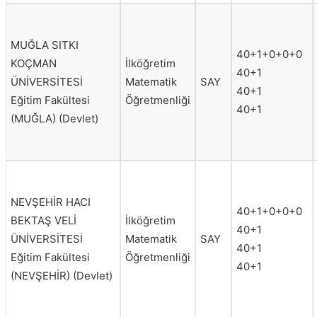
MUĞLA SITKI
40+1+0+0+0
KOÇMAN
İlköğretim
40+1
ÜNİVERSİTESİ
Matematik
SAY
40+1
Eğitim Fakültesi
Öğretmenliği
40+1
(MUĞLA) (Devlet)
NEVŞEHİR HACI
40+1+0+0+0
BEKTAŞ VELİ
İlköğretim
40+1
ÜNİVERSİTESİ
Matematik
SAY
40+1
Eğitim Fakültesi
Öğretmenliği
40+1
(NEVŞEHİR) (Devlet)