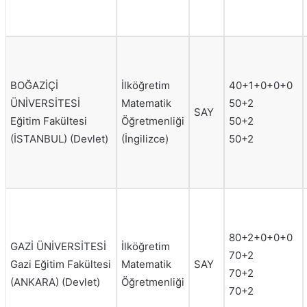
BOĞAZİÇİ
İlköğretim
40+1+0+0+0
ÜNİVERSİTESİ
Matematik
50+2
SAY
Eğitim Fakültesi
Öğretmenliği
50+2
(İSTANBUL) (Devlet)
(İngilizce)
50+2
80+2+0+0+0
GAZİ ÜNİVERSİTESİ
İlköğretim
70+2
Gazi Eğitim Fakültesi
Matematik
SAY
70+2
(ANKARA) (Devlet)
Öğretmenliği
70+2