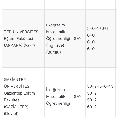
İlköğretim
5+0+1+0+1
TED ÜNİVERSİTESİ
Matematik
6+0
Eğitim Fakültesi
Öğretmenliği
SAY
6+0
(ANKARA) (Vakıf)
(İngilizce)
6+0
(Burslu)
GAZİANTEP
ÜNİVERSİTESİ
50+2+0+0+13
İlköğretim
Gaziantep Eğitim
50+2
Matematik
SAY
Fakültesi
50+2
Öğretmenliği
(GAZİANTEP)
60+2
(Devlet)