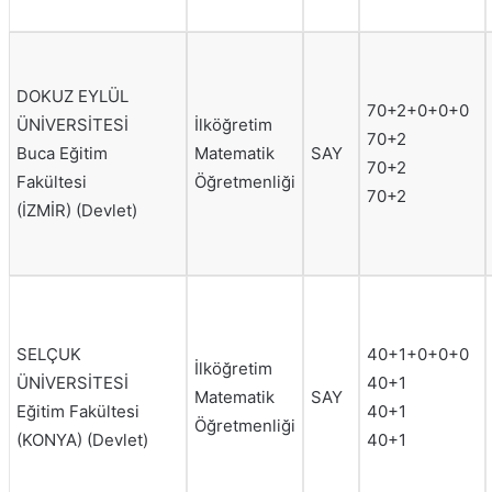
DOKUZ EYLÜL
70+2+0+0+0
ÜNİVERSİTESİ
İlköğretim
70+2
Buca Eğitim
Matematik
SAY
70+2
Fakültesi
Öğretmenliği
70+2
(İZMİR) (Devlet)
SELÇUK
40+1+0+0+0
İlköğretim
ÜNİVERSİTESİ
40+1
Matematik
SAY
Eğitim Fakültesi
40+1
Öğretmenliği
(KONYA) (Devlet)
40+1