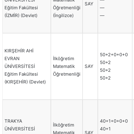
SAY
Eğitim Fakültesi
Öğretmenliği
—
(İZMİR) (Devlet)
(İngilizce)
—
KIRŞEHİR AHİ
50+2+0+0+0
EVRAN
İlköğretim
50+2
ÜNİVERSİTESİ
Matematik
SAY
50+2
Eğitim Fakültesi
Öğretmenliği
50+2
(KIRŞEHİR) (Devlet)
TRAKYA
40+1+0+0+0
İlköğretim
ÜNİVERSİTESİ
40+1
Matematik
SAY