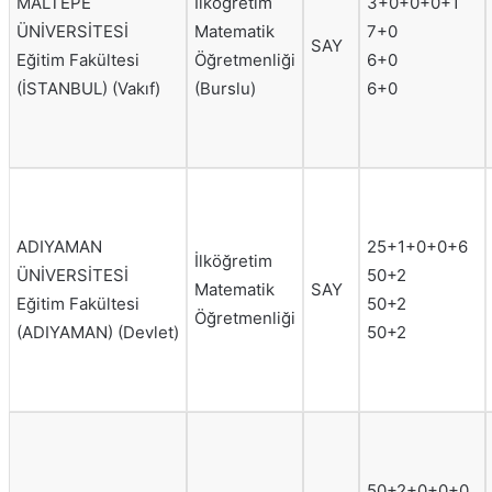
MALTEPE
İlköğretim
3+0+0+0+1
ÜNİVERSİTESİ
Matematik
7+0
SAY
Eğitim Fakültesi
Öğretmenliği
6+0
(İSTANBUL) (Vakıf)
(Burslu)
6+0
ADIYAMAN
25+1+0+0+6
İlköğretim
ÜNİVERSİTESİ
50+2
Matematik
SAY
Eğitim Fakültesi
50+2
Öğretmenliği
(ADIYAMAN) (Devlet)
50+2
50+2+0+0+0