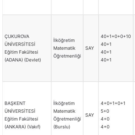
ÇUKUROVA
40+1+0+0+10
İlköğretim
ÜNİVERSİTESİ
40+1
Matematik
SAY
Eğitim Fakültesi
40+1
Öğretmenliği
(ADANA) (Devlet)
40+1
BAŞKENT
İlköğretim
4+0+1+0+1
ÜNİVERSİTESİ
Matematik
5+0
SAY
Eğitim Fakültesi
Öğretmenliği
4+0
(ANKARA) (Vakıf)
(Burslu)
4+0