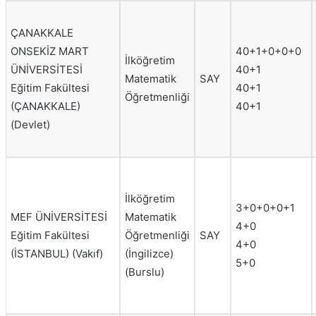
ÇANAKKALE
ONSEKİZ MART
40+1+0+0+0
İlköğretim
ÜNİVERSİTESİ
40+1
Matematik
SAY
Eğitim Fakültesi
40+1
Öğretmenliği
(ÇANAKKALE)
40+1
(Devlet)
İlköğretim
3+0+0+0+1
MEF ÜNİVERSİTESİ
Matematik
4+0
Eğitim Fakültesi
Öğretmenliği
SAY
4+0
(İSTANBUL) (Vakıf)
(İngilizce)
5+0
(Burslu)