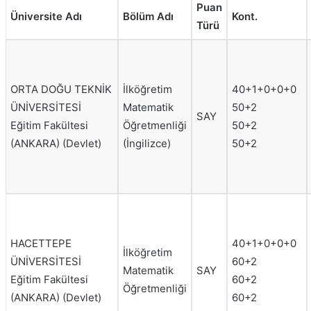
Puan
Üniversite Adı
Bölüm Adı
Kont.
Türü
ORTA DOĞU TEKNİK
İlköğretim
40+1+0+0+0
ÜNİVERSİTESİ
Matematik
50+2
SAY
Eğitim Fakültesi
Öğretmenliği
50+2
(ANKARA) (Devlet)
(İngilizce)
50+2
HACETTEPE
40+1+0+0+0
İlköğretim
ÜNİVERSİTESİ
60+2
Matematik
SAY
Eğitim Fakültesi
60+2
Öğretmenliği
(ANKARA) (Devlet)
60+2