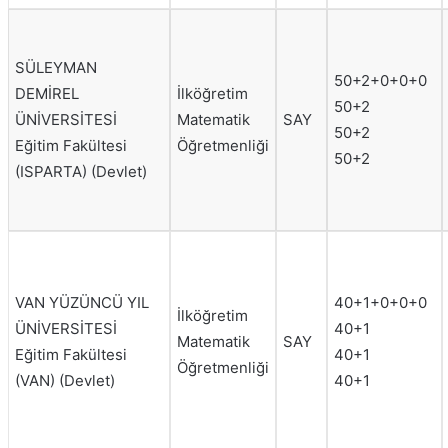
SÜLEYMAN
50+2+0+0+0
DEMİREL
İlköğretim
50+2
ÜNİVERSİTESİ
Matematik
SAY
50+2
Eğitim Fakültesi
Öğretmenliği
50+2
(ISPARTA) (Devlet)
VAN YÜZÜNCÜ YIL
40+1+0+0+0
İlköğretim
ÜNİVERSİTESİ
40+1
Matematik
SAY
Eğitim Fakültesi
40+1
Öğretmenliği
(VAN) (Devlet)
40+1