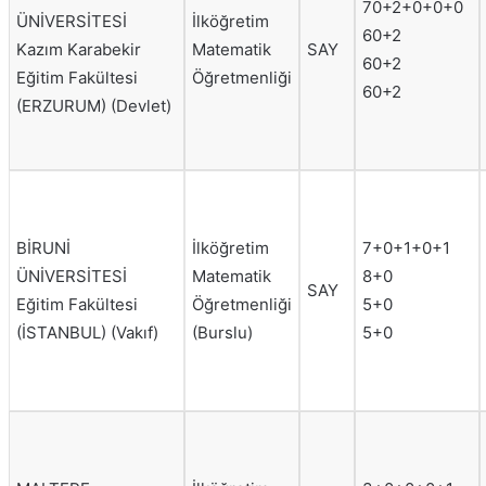
70+2+0+0+0
ÜNİVERSİTESİ
İlköğretim
60+2
Kazım Karabekir
Matematik
SAY
60+2
Eğitim Fakültesi
Öğretmenliği
60+2
(ERZURUM) (Devlet)
BİRUNİ
İlköğretim
7+0+1+0+1
ÜNİVERSİTESİ
Matematik
8+0
SAY
Eğitim Fakültesi
Öğretmenliği
5+0
(İSTANBUL) (Vakıf)
(Burslu)
5+0