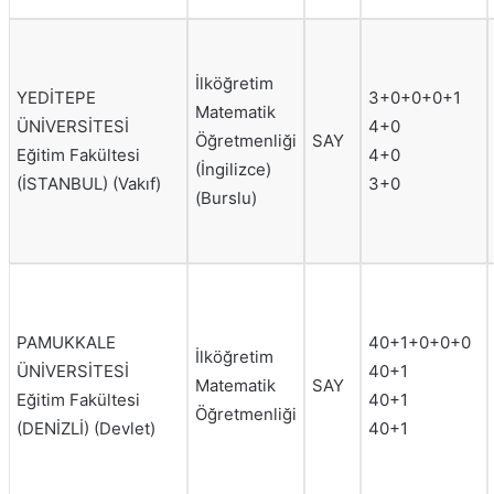
İlköğretim
YEDİTEPE
3+0+0+0+1
Matematik
ÜNİVERSİTESİ
4+0
Öğretmenliği
SAY
Eğitim Fakültesi
4+0
(İngilizce)
(İSTANBUL) (Vakıf)
3+0
(Burslu)
PAMUKKALE
40+1+0+0+0
İlköğretim
ÜNİVERSİTESİ
40+1
Matematik
SAY
Eğitim Fakültesi
40+1
Öğretmenliği
(DENİZLİ) (Devlet)
40+1