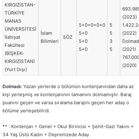
KIRGIZİSTAN-
693.98
TÜRKİYE
(2023)
MANAS
5+0+0+0+0
5
1.422.2
ÜNİVERSİTESİ
İslam
5+0
5
(2022)
İlahiyat
SÖZ
Bilimleri
5+0
3
Dolmad
Fakültesi
5+0
5
(2021)
(BİŞKEK-
767.00
KIRGIZİSTAN)
(2020)
(Yurt Dışı)
Dolmadı:
Yazan yerlerde o bölümün kontenjanından daha az
kişi yerleşmiş ve kontenjanının tamamını dolmamıştır. Baraj
puanını geçen ve varsa sıralama barajını geçen her aday o
bölüme yerleşebilirdi.
** : Kontenjan = Genel + Okul Birincisi + Şehit-Gazi Yakını +
34 Yaş Üstü Kadın + Depremzede Aday