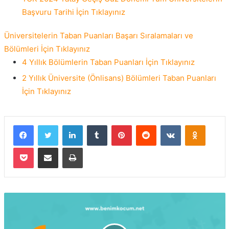
Başvuru Tarihi İçin Tıklayınız
Üniversitelerin Taban Puanları Başarı Sıralamaları ve
Bölümleri İçin Tıklayınız
4 Yıllık Bölümlerin Taban Puanları İçin Tıklayınız
2 Yıllık Üniversite (Önlisans) Bölümleri Taban Puanları
İçin Tıklayınız
Facebook
Twitter
LinkedIn
Tumblr
Pinterest
Reddit
VKontakte
Odnokla
Pocket
E-Posta ile paylaş
Yazdır