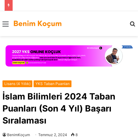
Menü
..
Lisans (4 Yıllık)
YKS Taban Puanları
İslam Bilimleri 2024 Taban
Puanları (Son 4 Yıl) Başarı
Sıralaması
BenimKoçum
Temmuz 2, 2024
8