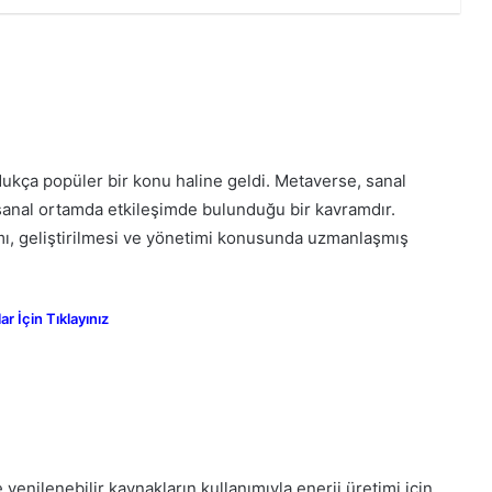
ukça popüler bir konu haline geldi. Metaverse, sanal
n sanal ortamda etkileşimde bulunduğu bir kavramdır.
mı, geliştirilmesi ve yönetimi konusunda uzmanlaşmış
 İçin Tıklayınız
e yenilenebilir kaynakların kullanımıyla enerji üretimi için