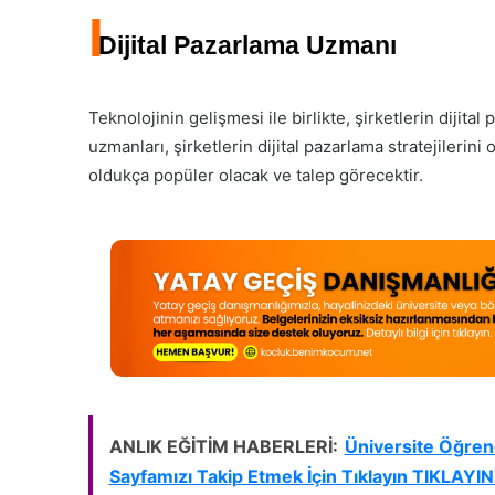
I
Dijital Pazarlama Uzmanı
Teknolojinin gelişmesi ile birlikte, şirketlerin dijita
uzmanları, şirketlerin dijital pazarlama stratejilerin
oldukça popüler olacak ve talep görecektir.
ANLIK EĞİTİM HABERLERİ:
Üniversite Öğrenc
Sayfamızı Takip Etmek İçin Tıklayın TIKLAYIN 