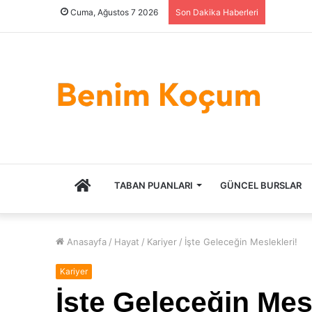
Cuma, Ağustos 7 2026
Son Dakika Haberleri
ANASAYFA
TABAN PUANLARI
GÜNCEL BURSLAR
Anasayfa
/
Hayat
/
Kariyer
/
İşte Geleceğin Meslekleri!
Kariyer
İşte Geleceğin Mesl