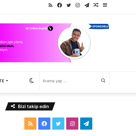
RSS
Facebook
Twitter
Instagram
Telegram
Rastgele
Kenar
Makale
Bölmesi
Dış
Arama
TE
görünümü
yap
Bizi takip edin
değiştir
...
RSS
Facebook
Twitter
Instagram
Telegram