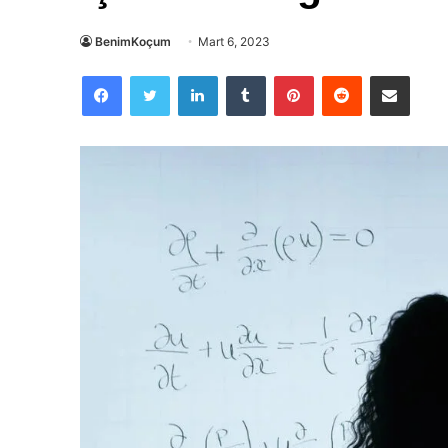
BenimKoçum
Mart 6, 2023
Facebook
Twitter
LinkedIn
Tumblr
Pinterest
Reddit
E-Posta ile paylaş