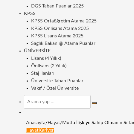
DGS Taban Puanlar 2025
KPSS
KPSS Ortaöğretim Atama 2025
KPSS Önlisans Atama 2025
KPSS Lisans Atama 2025
Sağlık Bakanlığı Atama Puanları
ÜNIVERSITE
Lisans (4 Yıllık)
Önlisans (2 Yıllık)
Staj İlanları
Üniversite Taban Puanları
Vakıf / Özel Üniversite
Arama
yap
Dış
...
görünümü
Anasayfa
/
Hayat
/
Mutlu İlişkiye Sahip Olmanın Sırlar
değiştir
Hayat
Kariyer