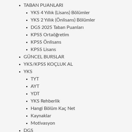
TABAN PUANLARI
YKS 4 Yıllık (Lisans) Bölümler
YKS 2 Yıllık (Önlisans) Bölümler
DGS 2025 Taban Puanları
KPSS Ortaöğretim
KPSS Önlisans
KPSS Lisans
GÜNCEL BURSLAR
YKS/KPSS KOÇLUK AL
YKS
TYT
AYT
YDT
YKS Rehberlik
Hangi Bölüm Kaç Net
Kaynaklar
Motivasyon
DGS