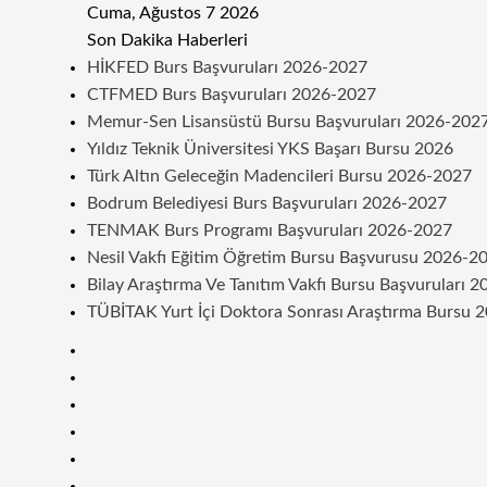
Cuma, Ağustos 7 2026
Son Dakika Haberleri
HİKFED Burs Başvuruları 2026-2027
CTFMED Burs Başvuruları 2026-2027
Memur-Sen Lisansüstü Bursu Başvuruları 2026-202
Yıldız Teknik Üniversitesi YKS Başarı Bursu 2026
Türk Altın Geleceğin Madencileri Bursu 2026-2027
Bodrum Belediyesi Burs Başvuruları 2026-2027
TENMAK Burs Programı Başvuruları 2026-2027
Nesil Vakfı Eğitim Öğretim Bursu Başvurusu 2026-2
Bilay Araştırma Ve Tanıtım Vakfı Bursu Başvuruları 
TÜBİTAK Yurt İçi Doktora Sonrası Araştırma Bursu 
Kenar
Bölmesi
Rastgele
Makale
Telegram
Instagram
Twitter
Facebook