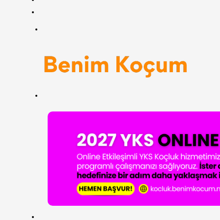
RSS
Menü
Arama
yap
...
ANASAYFA