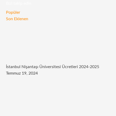
Bizi takip edin
RSS
Facebook
Twitter
Instagram
Telegram
Popüler
Son Eklenen
İstanbul Nişantaşı Üniversitesi Ücretleri 2024-2025
Temmuz 19, 2024