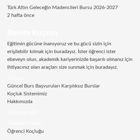
Türk Altın Geleceğin Madencileri Bursu 2026-2027
2 hafta önce
Benim Koçum
Eğitimin gücüne inanıyoruz ve bu gücü sizin için
erişilebilir kılmak için buradayız. İster öğrenci ister
ebeveyn olun, akademik kariyerinizde başarılı olmanız için
ihtiyacınız olan araçları size sunmak için buradayız.
Sayfalar
Güncel Burs Başvuruları Karşılıksız Burslar
Koçluk Sistemimiz
Hakkımızda
Bizi takip edin
RSS
Facebook
Twitter
Instagram
Telegram
Önerilen Siteler
Öğrenci Koçluğu