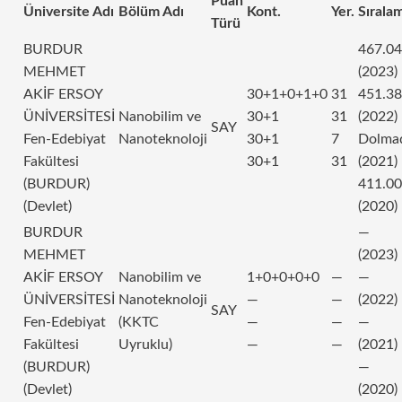
Puan
Üniversite Adı
Bölüm Adı
Kont.
Yer.
Sırala
Türü
BURDUR
467.0
MEHMET
(2023)
AKİF ERSOY
30+1+0+1+0
31
451.3
ÜNİVERSİTESİ
Nanobilim ve
30+1
31
(2022)
SAY
Fen-Edebiyat
Nanoteknoloji
30+1
7
Dolma
Fakültesi
30+1
31
(2021)
(BURDUR)
411.0
(Devlet)
(2020)
BURDUR
—
MEHMET
(2023)
AKİF ERSOY
Nanobilim ve
1+0+0+0+0
—
—
ÜNİVERSİTESİ
Nanoteknoloji
—
—
(2022)
SAY
Fen-Edebiyat
(KKTC
—
—
—
Fakültesi
Uyruklu)
—
—
(2021)
(BURDUR)
—
(Devlet)
(2020)