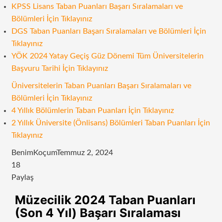
KPSS Lisans Taban Puanları Başarı Sıralamaları ve
Bölümleri İçin Tıklayınız
DGS Taban Puanları Başarı Sıralamaları ve Bölümleri İçin
Tıklayınız
YÖK 2024 Yatay Geçiş Güz Dönemi Tüm Üniversitelerin
Başvuru Tarihi İçin Tıklayınız
Üniversitelerin Taban Puanları Başarı Sıralamaları ve
Bölümleri İçin Tıklayınız
4 Yıllık Bölümlerin Taban Puanları İçin Tıklayınız
2 Yıllık Üniversite (Önlisans) Bölümleri Taban Puanları İçin
Tıklayınız
BenimKoçum
Temmuz 2, 2024
18
Paylaş
Facebook
Twitter
LinkedIn
Tumblr
Pinterest
Reddit
VKontakte
Odnoklassniki
Pocket
E-
Yazdır
Müzecilik 2024 Taban Puanları
Posta
(Son 4 Yıl) Başarı Sıralaması
ile