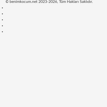
© benimkocum.net 2023-2026, Tüm Hakları Saklıdır.
RSS
Facebook
Twitter
Instagram
Telegram
Başa
dön
tuşu