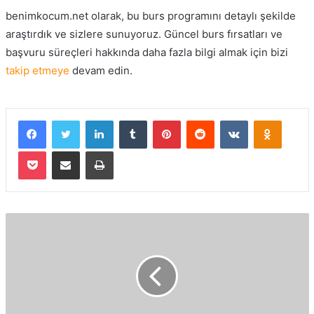
benimkocum.net olarak, bu burs programını detaylı şekilde
araştırdık ve sizlere sunuyoruz. Güncel burs fırsatları ve
başvuru süreçleri hakkında daha fazla bilgi almak için bizi
takip etmeye
devam edin.
Facebook
Twitter
LinkedIn
Tumblr
Pinterest
Reddit
VKontakte
Odnokla
Pocket
E-Posta ile paylaş
Yazdır