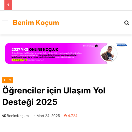
Menü
..
Burs
Öğrenciler için Ulaşım Yol
Desteği 2025
BenimKoçum
Mart 24, 2025
4.724