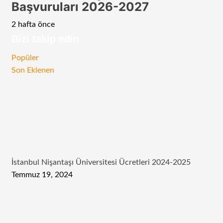
Başvuruları 2026-2027
2 hafta önce
Bizi takip edin
RSS
Facebook
Twitter
Instagram
Telegram
Popüler
Son Eklenen
İstanbul Nişantaşı Üniversitesi Ücretleri 2024-2025
Temmuz 19, 2024