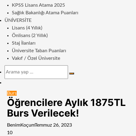
KPSS Lisans Atama 2025
Sağlık Bakanlığı Atama Puanları
ÜNIVERSITE
Lisans (4 Yıllık)
Önlisans (2 Yıllık)
Staj İlanları
Üniversite Taban Puanları
Vakıf / Özel Üniversite
Arama
yap
Dış
...
görünümü
Burs
değiştir
Öğrencilere Aylık 1875TL
Burs Verilecek!
BenimKoçum
Temmuz 26, 2023
10