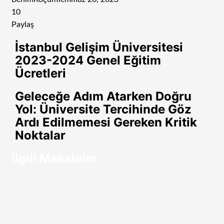
10
Paylaş
Facebook
Twitter
LinkedIn
Tumblr
Pinterest
Reddit
VKontakte
Odnoklassniki
Pocket
E-
Yazdır
İstanbul Gelişim Üniversitesi
Posta
2023-2024 Genel Eğitim
ile
Ücretleri
paylaş
Geleceğe Adım Atarken Doğru
Yol: Üniversite Tercihinde Göz
Ardı Edilmemesi Gereken Kritik
Noktalar
İlgili Makaleler