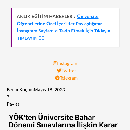
ANLIK EĞİTİM HABERLERİ:
Üniversite
Öğrencilerine Özel İçerikler Paylaştığımız
İnstagram Sayfamızı Takip Etmek İçin Tıklayın
TIKLAYIN 👈🏻
Instagram
Twitter
Telegram
BenimKoçum
Mayıs 18, 2023
2
Paylaş
Facebook
Twitter
LinkedIn
Tumblr
Pinterest
Reddit
VKontakte
Odnoklassniki
Pocket
E-
Yazdır
YÖK'ten Üniversite Bahar
Posta
Dönemi Sınavlarına İlişkin Karar
ile