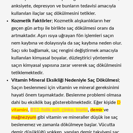
anksiyete, depresyon ve bunların tedavisi amacıyla
kullanılan ilaçlar saç dökülmesini tetikler.
Kozmetik Faktörler
; Kozmetik alışkanlıkların her
geçen gün artışı ile birlikte saç dökülmesi oranı da
artmaktadır. Aşırı ısıya uğrayan fön işlemleri saçın
nem kaybına ve dolayısıyla da saç kaybına neden olur.
Saçı sıkı bağlamak, saç rengini değiştirmek amacıyla
kullanılan kimyasal boyalar, düzleştirici yöntemler
saçın kimyasal yapısına zarar vererek saç dökülmesini
tetiklemektedir.
Vitamin Mineral Eksikliği Nedeniyle Saç Dökülmesi
;
Saçın beslenmesi için vitamin ve mineral gereksinimi
hayati önem taşımaktadır. Beslenme problemi olmasa
dahi bu eksiklik baş gösterebilmektedir. Eğer kişide
D
vitamini
,
B12, folik asit, çinko, biotin
,
demir
ve
mağnezyum
gibi vitamin ve mineraller düşük ise saç
beslenemez ve zamanla dökülmeye başlar. Vücutta
demir düşüklüğü yokken, yapılan demir takviyesi saç