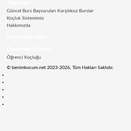
Sayfalar
Güncel Burs Başvuruları Karşılıksız Burslar
Koçluk Sistemimiz
Hakkımızda
Bizi takip edin
RSS
Facebook
Twitter
Instagram
Telegram
Önerilen Siteler
Öğrenci Koçluğu
© benimkocum.net 2023-2026, Tüm Hakları Saklıdır.
RSS
Facebook
Twitter
Instagram
Telegram
Başa
dön
tuşu