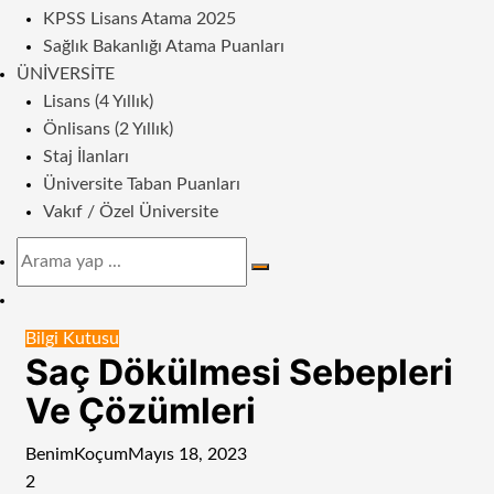
KPSS Lisans Atama 2025
Sağlık Bakanlığı Atama Puanları
ÜNIVERSITE
Lisans (4 Yıllık)
Önlisans (2 Yıllık)
Staj İlanları
Üniversite Taban Puanları
Vakıf / Özel Üniversite
Arama
yap
Dış
...
görünümü
Bilgi Kutusu
değiştir
Saç Dökülmesi Sebepleri
Ve Çözümleri
BenimKoçum
Mayıs 18, 2023
2