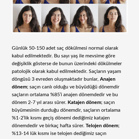
Günlük 50-150 adet saç dökülmesi normal olarak
kabul edilmektedir. Bu sayı yaş ile mevsime göre
değişiklik gösterse de bunun üzerindeki dökülmeler
patolojik olarak kabul edilmektedir. Saçların yaşam
döngüsü 3 evreden oluşmaktadır bunlar,
Anajen
dönem
; saçın canlı olduğu ve büyüdüğü dönemdir
saçların ortalama %85’i anajen dönemdedir ve bu
dönem 2-7 yıl arası sürer.
Katajen dönem
; saçın
büyümesinin durduğu dönemdir, saçların ortalama
%1-2’lik kısmı geçiş dönemi dediğimiz katajen
dönemdedir ve birkaç hafta sürer.
Telojen dönem
;
%13-14 lük kısmı ise telojen dediğimiz saçın