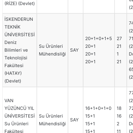
(RİZE) (Devlet)
(
İSKENDERUN
7
TEKNİK
(
ÜNİVERSİTESİ
20+1+0+1+5
27
7
Deniz
Su Ürünleri
20+1
21
(
Bilimleri ve
SAY
Mühendisliği
20+1
1
D
Teknolojisi
20+1
21
(
Fakültesi
6
(HATAY)
(
(Devlet)
7
VAN
(
YÜZÜNCÜ YIL
16+1+0+1+0
18
7
ÜNİVERSİTESİ
Su Ürünleri
15+1
16
(
SAY
Su Ürünleri
Mühendisliği
15+1
2
D
Fakültesi
15+1
11
(