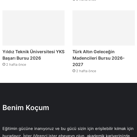
Yıldız Teknik Üniversitesi YKS
Türk Altın Geleceğin
Başarı Bursu 2026
Madencileri Bursu 2026-
2027
2 hafta önce
2 hafta önce
Benim Koçum
Eğitimin gücüne inanıyoruz ve bu gücü sizin için erişilebilir kılmak için
buradayız. İster öğrenci ister ebeveyn olun, akademik kariyerinizde