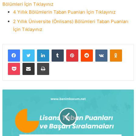
Bölümleri İçin Tıklayınız
4 Yıllık Bölümlerin Taban Puanları İçin Tıklayınız
2 Yıllık Üniversite (Önlisans) Bölümleri Taban Puanları
İçin Tıklayınız
Facebook
Twitter
LinkedIn
Tumblr
Pinterest
Reddit
VKontakte
Odnokla
Pocket
E-Posta ile paylaş
Yazdır