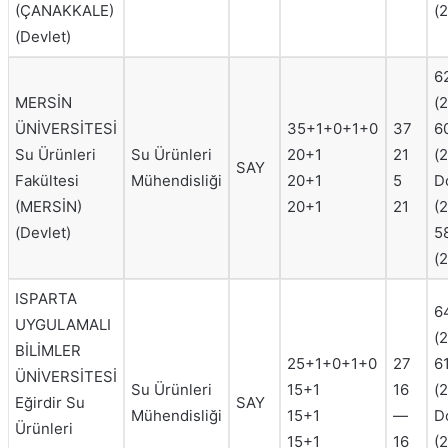
(ÇANAKKALE)
(
(Devlet)
6
MERSİN
(
ÜNİVERSİTESİ
35+1+0+1+0
37
6
Su Ürünleri
Su Ürünleri
20+1
21
(
SAY
Fakültesi
Mühendisliği
20+1
5
D
(MERSİN)
20+1
21
(
(Devlet)
5
(
ISPARTA
6
UYGULAMALI
(
BİLİMLER
25+1+0+1+0
27
6
ÜNİVERSİTESİ
Su Ürünleri
15+1
16
(
Eğirdir Su
SAY
Mühendisliği
15+1
—
D
Ürünleri
15+1
16
(