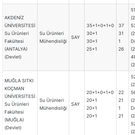
5
AKDENİZ
(
ÜNİVERSİTESİ
35+1+0+1+0
37
5
Su Ürünleri
Su Ürünleri
30+1
31
(
SAY
Fakültesi
Mühendisliği
30+1
1
D
(ANTALYA)
25+1
26
(
(Devlet)
4
(
5
MUĞLA SITKI
(
KOÇMAN
20+1+0+1+0
22
5
ÜNİVERSİTESİ
Su Ürünleri
20+1
21
(
Su Ürünleri
SAY
Mühendisliği
20+1
1
D
Fakültesi
20+1
21
(
(MUĞLA)
5
(Devlet)
(