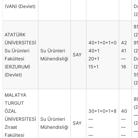
(VAN) (Devlet)
D
(
8
ATATÜRK
(
ÜNİVERSİTESİ
40+1+0+1+0
42
9
Su Ürünleri
Su Ürünleri
40+1
41
(
SAY
Fakültesi
Mühendisliği
20+1
—
D
(ERZURUM)
15+1
16
(
(Devlet)
5
(
MALATYA
8
TURGUT
(
ÖZAL
30+1+0+1+8
40
ÜNİVERSİTESİ
Su Ürünleri
—
—
SAY
(
Ziraat
Mühendisliği
—
—
—
Fakültesi
—
—