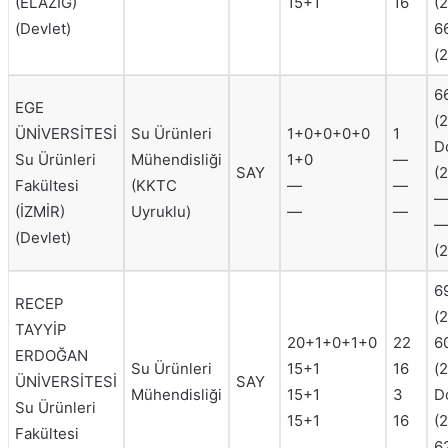
(ELAZIĞ)
15+1
16
(
(Devlet)
6
(
6
EGE
(
ÜNİVERSİTESİ
Su Ürünleri
1+0+0+0+0
1
D
Su Ürünleri
Mühendisliği
1+0
—
SAY
(
Fakültesi
(KKTC
—
—
—
(İZMİR)
Uyruklu)
—
—
(Devlet)
(
6
RECEP
(
TAYYİP
20+1+0+1+0
22
6
ERDOĞAN
Su Ürünleri
15+1
16
(
ÜNİVERSİTESİ
SAY
Mühendisliği
15+1
3
D
Su Ürünleri
15+1
16
(
Fakültesi
6