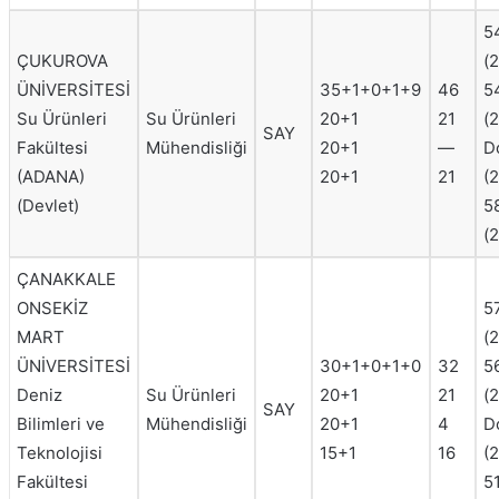
5
ÇUKUROVA
(
ÜNİVERSİTESİ
35+1+0+1+9
46
5
Su Ürünleri
Su Ürünleri
20+1
21
(
SAY
Fakültesi
Mühendisliği
20+1
—
D
(ADANA)
20+1
21
(
(Devlet)
5
(
ÇANAKKALE
ONSEKİZ
5
MART
(
ÜNİVERSİTESİ
30+1+0+1+0
32
5
Deniz
Su Ürünleri
20+1
21
(
SAY
Bilimleri ve
Mühendisliği
20+1
4
D
Teknolojisi
15+1
16
(
Fakültesi
5