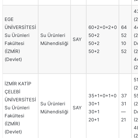
4
EGE
(
ÜNİVERSİTESİ
60+2+0+2+0
64
4
Su Ürünleri
Su Ürünleri
50+2
52
(
SAY
Fakültesi
Mühendisliği
50+2
10
D
(İZMİR)
50+2
52
(
(Devlet)
4
(
5
İZMİR KATİP
(
ÇELEBİ
35+1+0+1+0
37
5
ÜNİVERSİTESİ
Su Ürünleri
30+1
31
(
Su Ürünleri
SAY
Mühendisliği
30+1
—
D
Fakültesi
20+1
21
(
(İZMİR)
4
(Devlet)
(