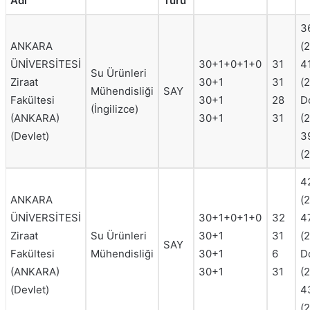
Adı
Türü
3
ANKARA
(
ÜNİVERSİTESİ
30+1+0+1+0
31
4
Su Ürünleri
Ziraat
30+1
31
(
Mühendisliği
SAY
Fakültesi
30+1
28
D
(İngilizce)
(ANKARA)
30+1
31
(
(Devlet)
3
(
4
ANKARA
(
ÜNİVERSİTESİ
30+1+0+1+0
32
4
Ziraat
Su Ürünleri
30+1
31
(
SAY
Fakültesi
Mühendisliği
30+1
6
D
(ANKARA)
30+1
31
(
(Devlet)
4
(