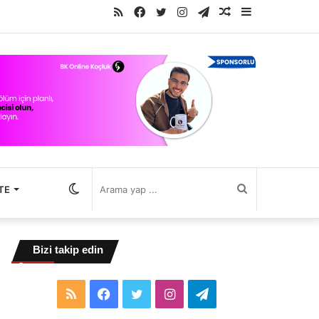
RSS
Facebook
Twitter
Instagram
Telegram
Rastgele
Kenar
Makale
Bölmesi
Dış
Arama
TE
görünümü
yap
Bizi takip edin
değiştir
...
RSS
Facebook
Twitter
Instagram
Telegram