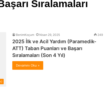
Başarı Sıralamaları
BenimKoçum
Nisan 29, 2025
249
2025 İlk ve Acil Yardım (Paramedik-
ATT) Taban Puanları ve Başarı
Sıralamaları (Son 4 Yıl)
Devamını Oku »
k)