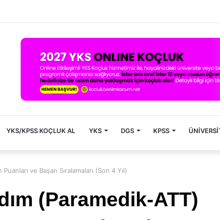
YKS/KPSS KOÇLUK AL
YKS
DGS
KPSS
ÜNIVERSI
Puanları ve Başarı Sıralamaları (Son 4 Yıl)
ardım (Paramedik-ATT)