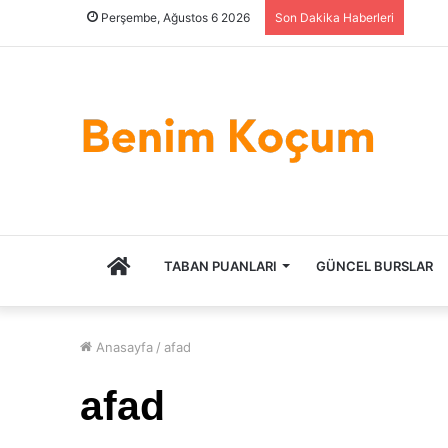
Perşembe, Ağustos 6 2026
Son Dakika Haberleri
ANASAYFA
TABAN PUANLARI
GÜNCEL BURSLAR
Anasayfa
/
afad
afad