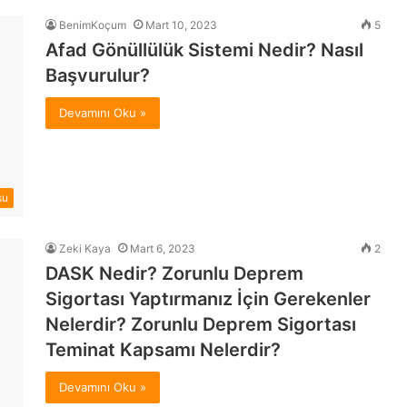
BenimKoçum
Mart 10, 2023
5
Afad Gönüllülük Sistemi Nedir? Nasıl
Başvurulur?
Devamını Oku »
su
Zeki Kaya
Mart 6, 2023
2
DASK Nedir? Zorunlu Deprem
Sigortası Yaptırmanız İçin Gerekenler
Nelerdir? Zorunlu Deprem Sigortası
Teminat Kapsamı Nelerdir?
Devamını Oku »