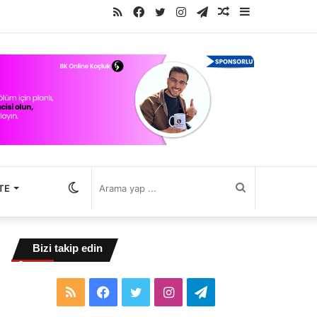
RSS
Facebook
Twitter
Instagram
Telegram
Rastgele
Kenar
Makale
Bölmesi
Dış
Arama
TE
görünümü
yap
Bizi takip edin
değiştir
...
RSS
Facebook
Twitter
Instagram
Telegram