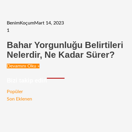
BenimKoçum
Mart 14, 2023
1
Bahar Yorgunluğu Belirtileri
Nelerdir, Ne Kadar Sürer?
Devamını Oku »
Bizi takip edin
RSS
Facebook
Twitter
Instagram
Telegram
Popüler
Son Eklenen