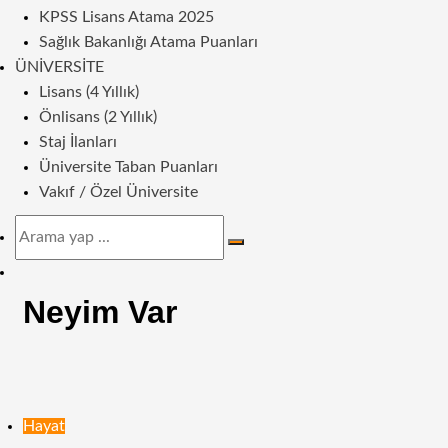
KPSS Lisans Atama 2025
Sağlık Bakanlığı Atama Puanları
ÜNIVERSITE
Lisans (4 Yıllık)
Önlisans (2 Yıllık)
Staj İlanları
Üniversite Taban Puanları
Vakıf / Özel Üniversite
Arama
yap
Dış
...
görünümü
Neyim Var
değiştir
Hayat