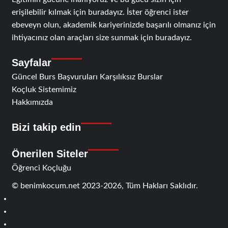
erişilebilir kılmak için buradayız. İster öğrenci ister
ebeveyn olun, akademik kariyerinizde başarılı olmanız için
ihtiyacınız olan araçları size sunmak için buradayız.
Sayfalar
Güncel Burs Başvuruları Karşılıksız Burslar
Koçluk Sistemimiz
Hakkımızda
Bizi takip edin
RSS
Facebook
Twitter
Instagram
Telegram
Önerilen Siteler
Öğrenci Koçluğu
© benimkocum.net 2023-2026, Tüm Hakları Saklıdır.
RSS
Facebook
Twitter