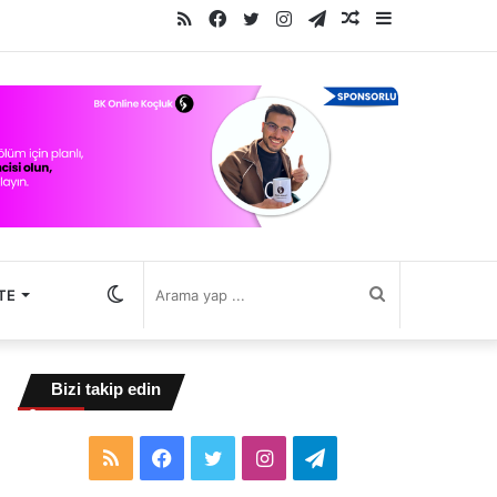
RSS
Facebook
Twitter
Instagram
Telegram
Rastgele
Kenar
Makale
Bölmesi
Dış
Arama
TE
görünümü
yap
Bizi takip edin
değiştir
...
RSS
Facebook
Twitter
Instagram
Telegram