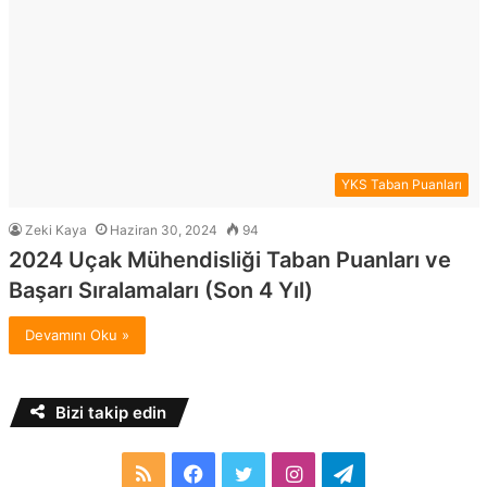
YKS Taban Puanları
Zeki Kaya
Haziran 30, 2024
94
2024 Uçak Mühendisliği Taban Puanları ve
Başarı Sıralamaları (Son 4 Yıl)
Devamını Oku »
Bizi takip edin
RSS
Facebook
Twitter
Instagram
Telegram