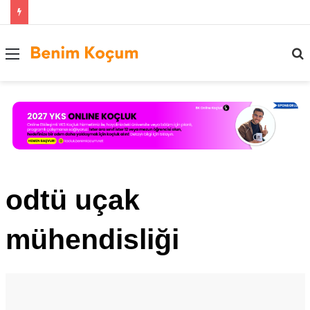
Menü
..
odtü uçak
mühendisliği