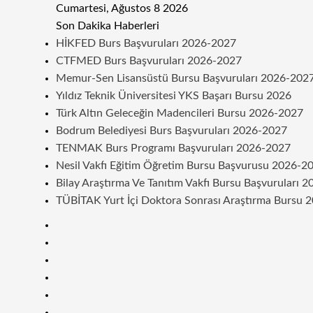
Cumartesi, Ağustos 8 2026
Son Dakika Haberleri
HİKFED Burs Başvuruları 2026-2027
CTFMED Burs Başvuruları 2026-2027
Memur-Sen Lisansüstü Bursu Başvuruları 2026-202
Yıldız Teknik Üniversitesi YKS Başarı Bursu 2026
Türk Altın Geleceğin Madencileri Bursu 2026-2027
Bodrum Belediyesi Burs Başvuruları 2026-2027
TENMAK Burs Programı Başvuruları 2026-2027
Nesil Vakfı Eğitim Öğretim Bursu Başvurusu 2026-2
Bilay Araştırma Ve Tanıtım Vakfı Bursu Başvuruları 
TÜBİTAK Yurt İçi Doktora Sonrası Araştırma Bursu 
Kenar
Bölmesi
Rastgele
Makale
Telegram
Instagram
Twitter
Facebook