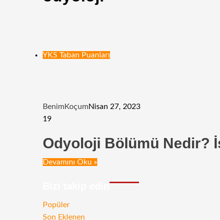
YKS Taban Puanları
BenimKoçum
Nisan 27, 2023
19
Odyoloji Bölümü Nedir? İ
Devamını Oku »
Bizi takip edin
RSS
Facebook
Twitter
Instagram
Telegram
Popüler
Son Eklenen