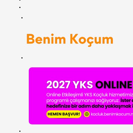
RSS
Menü
Arama
yap
...
ANASAYFA