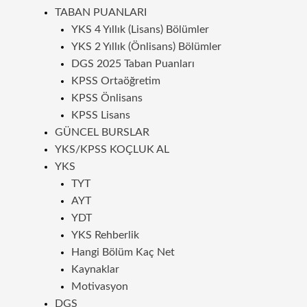
TABAN PUANLARI
YKS 4 Yıllık (Lisans) Bölümler
YKS 2 Yıllık (Önlisans) Bölümler
DGS 2025 Taban Puanları
KPSS Ortaöğretim
KPSS Önlisans
KPSS Lisans
GÜNCEL BURSLAR
YKS/KPSS KOÇLUK AL
YKS
TYT
AYT
YDT
YKS Rehberlik
Hangi Bölüm Kaç Net
Kaynaklar
Motivasyon
DGS