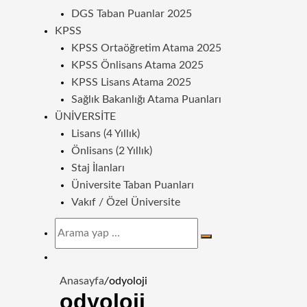
DGS Taban Puanlar 2025
KPSS
KPSS Ortaöğretim Atama 2025
KPSS Önlisans Atama 2025
KPSS Lisans Atama 2025
Sağlık Bakanlığı Atama Puanları
ÜNIVERSITE
Lisans (4 Yıllık)
Önlisans (2 Yıllık)
Staj İlanları
Üniversite Taban Puanları
Vakıf / Özel Üniversite
Arama
yap
Dış
...
görünümü
Anasayfa
/
odyoloji
değiştir
odyoloji