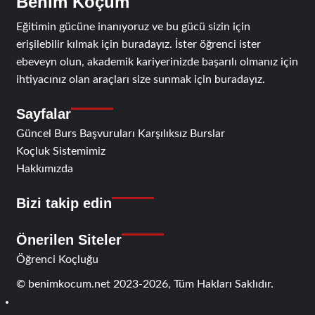
Benim Koçum
Eğitimin gücüne inanıyoruz ve bu gücü sizin için
erişilebilir kılmak için buradayız. İster öğrenci ister
ebeveyn olun, akademik kariyerinizde başarılı olmanız için
ihtiyacınız olan araçları size sunmak için buradayız.
Sayfalar
Güncel Burs Başvuruları Karşılıksız Burslar
Koçluk Sistemimiz
Hakkımızda
Bizi takip edin
RSS
Facebook
Twitter
Instagram
Telegram
Önerilen Siteler
Öğrenci Koçluğu
© benimkocum.net 2023-2026, Tüm Hakları Saklıdır.
RSS