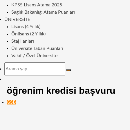
KPSS Lisans Atama 2025
Sağlık Bakanlığı Atama Puanları
ÜNIVERSITE
Lisans (4 Yıllık)
Önlisans (2 Yıllık)
Staj İlanları
Üniversite Taban Puanları
Vakıf / Özel Üniversite
Arama
yap
Dış
...
görünümü
öğrenim kredisi başvuru
değiştir
GSB