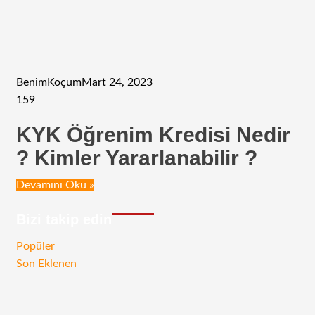
BenimKoçum
Mart 24, 2023
159
KYK Öğrenim Kredisi Nedir
? Kimler Yararlanabilir ?
Devamını Oku »
Bizi takip edin
RSS
Facebook
Twitter
Instagram
Telegram
Popüler
Son Eklenen