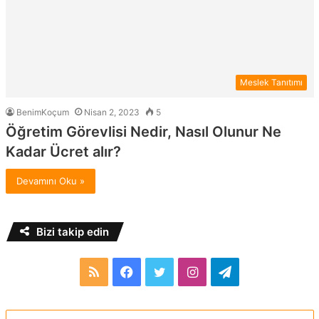
Meslek Tanıtımı
BenimKoçum
Nisan 2, 2023
5
Öğretim Görevlisi Nedir, Nasıl Olunur Ne
Kadar Ücret alır?
Devamını Oku »
Bizi takip edin
RSS
Facebook
Twitter
Instagram
Telegram