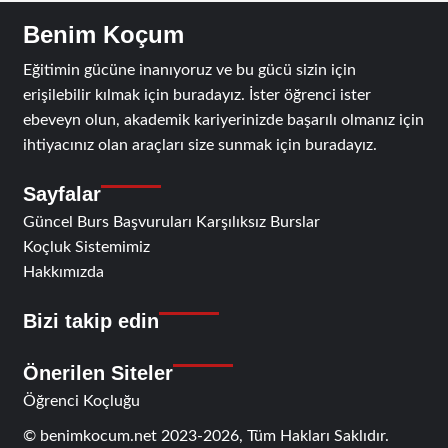
Benim Koçum
Eğitimin gücüne inanıyoruz ve bu gücü sizin için
erişilebilir kılmak için buradayız. İster öğrenci ister
ebeveyn olun, akademik kariyerinizde başarılı olmanız için
ihtiyacınız olan araçları size sunmak için buradayız.
Sayfalar
Güncel Burs Başvuruları Karşılıksız Burslar
Koçluk Sistemimiz
Hakkımızda
Bizi takip edin
RSS
Facebook
Twitter
Instagram
Telegram
Önerilen Siteler
Öğrenci Koçluğu
© benimkocum.net 2023-2026, Tüm Hakları Saklıdır.