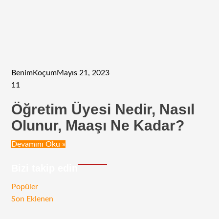
BenimKoçum
Mayıs 21, 2023
11
Öğretim Üyesi Nedir, Nasıl
Olunur, Maaşı Ne Kadar?
Devamını Oku »
Bizi takip edin
RSS
Facebook
Twitter
Instagram
Telegram
Popüler
Son Eklenen