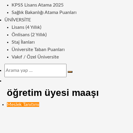
KPSS Lisans Atama 2025
Sağlık Bakanlığı Atama Puanları
ÜNIVERSITE
Lisans (4 Yıllık)
Önlisans (2 Yıllık)
Staj İlanları
Üniversite Taban Puanları
Vakıf / Özel Üniversite
Arama
yap
Dış
...
görünümü
öğretim üyesi maaşı
değiştir
Meslek Tanıtımı