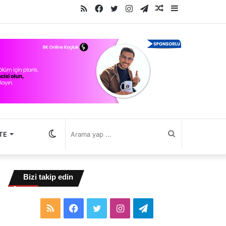
RSS
Facebook
Twitter
Instagram
Telegram
Rastgele
Kenar
Makale
Bölmesi
Dış
Arama
TE
görünümü
yap
Bizi takip edin
değiştir
...
RSS
Facebook
Twitter
Instagram
Telegram