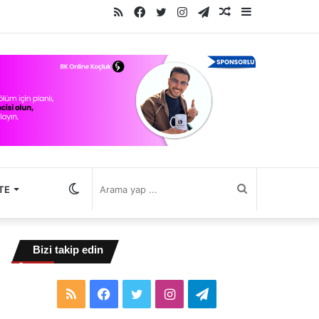
RSS
Facebook
Twitter
Instagram
Telegram
Rastgele
Kenar
Makale
Bölmesi
Dış
Arama
TE
görünümü
yap
Bizi takip edin
değiştir
...
RSS
Facebook
Twitter
Instagram
Telegram