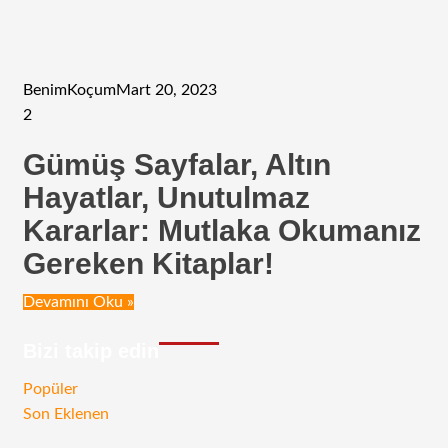
BenimKoçum
Mart 20, 2023
2
Gümüş Sayfalar, Altın
Hayatlar, Unutulmaz
Kararlar: Mutlaka Okumanız
Gereken Kitaplar!
Devamını Oku »
Bizi takip edin
RSS
Facebook
Twitter
Instagram
Telegram
Popüler
Son Eklenen