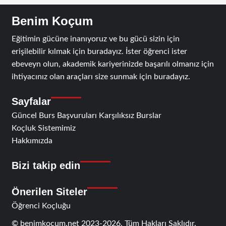
Benim Koçum
Eğitimin gücüne inanıyoruz ve bu gücü sizin için
erişilebilir kılmak için buradayız. İster öğrenci ister
ebeveyn olun, akademik kariyerinizde başarılı olmanız için
ihtiyacınız olan araçları size sunmak için buradayız.
Sayfalar
Güncel Burs Başvuruları Karşılıksız Burslar
Koçluk Sistemimiz
Hakkımızda
Bizi takip edin
RSS
Facebook
Twitter
Instagram
Telegram
Önerilen Siteler
Öğrenci Koçluğu
© benimkocum.net 2023-2026, Tüm Hakları Saklıdır.