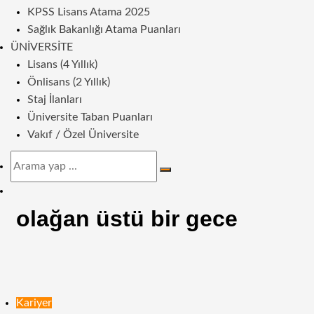
KPSS Lisans Atama 2025
Sağlık Bakanlığı Atama Puanları
ÜNIVERSITE
Lisans (4 Yıllık)
Önlisans (2 Yıllık)
Staj İlanları
Üniversite Taban Puanları
Vakıf / Özel Üniversite
Arama
yap
Dış
...
görünümü
olağan üstü bir gece
değiştir
Kariyer