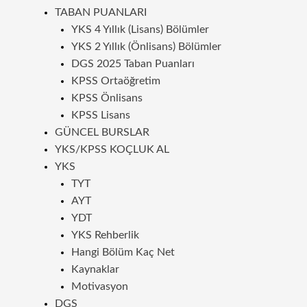
TABAN PUANLARI
YKS 4 Yıllık (Lisans) Bölümler
YKS 2 Yıllık (Önlisans) Bölümler
DGS 2025 Taban Puanları
KPSS Ortaöğretim
KPSS Önlisans
KPSS Lisans
GÜNCEL BURSLAR
YKS/KPSS KOÇLUK AL
YKS
TYT
AYT
YDT
YKS Rehberlik
Hangi Bölüm Kaç Net
Kaynaklar
Motivasyon
DGS