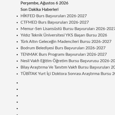
Perşembe, Ağustos 6 2026
Son Dakika Haberleri
HİKFED Burs Başvuruları 2026-2027
CTFMED Burs Başvuruları 2026-2027
Memur-Sen Lisansüstü Bursu Başvuruları 2026-202
Yıldız Teknik Üniversitesi YKS Başarı Bursu 2026
Türk Altın Geleceğin Madencileri Bursu 2026-2027
Bodrum Belediyesi Burs Başvuruları 2026-2027
TENMAK Burs Programı Başvuruları 2026-2027
Nesil Vakfı Eğitim Öğretim Bursu Başvurusu 2026-2
Bilay Araştırma Ve Tanıtım Vakfı Bursu Başvuruları 
TÜBİTAK Yurt İçi Doktora Sonrası Araştırma Bursu 
Kenar
Bölmesi
Rastgele
Makale
Telegram
Instagram
Twitter
Facebook