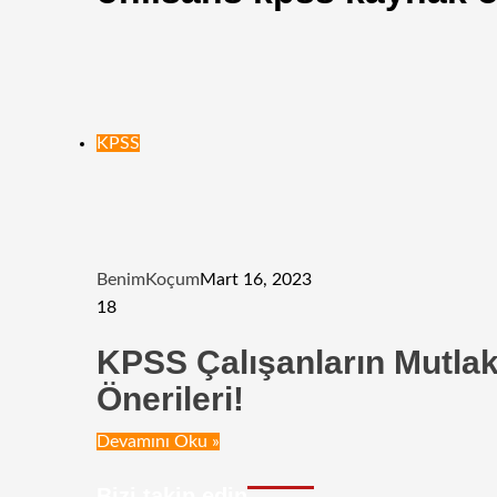
KPSS
BenimKoçum
Mart 16, 2023
18
KPSS Çalışanların Mutl
Önerileri!
Devamını Oku »
Bizi takip edin