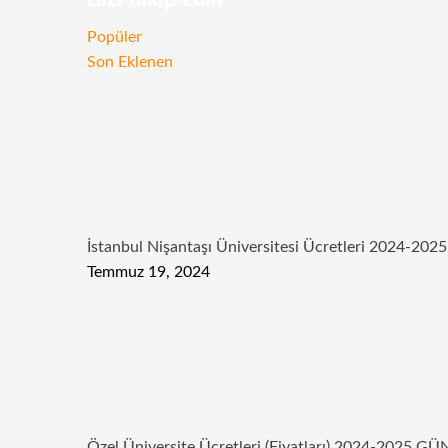
RSS
Facebook
Twitter
Instagram
Telegram
Popüler
Son Eklenen
İstanbul Nişantaşı Üniversitesi Ücretleri 2024-2025
Temmuz 19, 2024
Özel Üniversite Ücretleri (Fiyatları) 2024-2025 