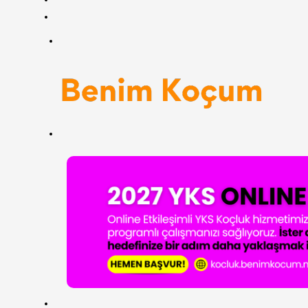
RSS
Menü
Arama
yap
...
ANASAYFA