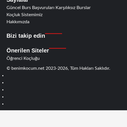
Güncel Burs Başvuruları Karşılıksız Burslar
Koçluk Sistemimiz
Hakkımızda
Bizi takip edin
RSS
Facebook
Twitter
Instagram
Telegram
Önerilen Siteler
Öğrenci Koçluğu
© benimkocum.net 2023-2026, Tüm Hakları Saklıdır.
RSS
Facebook
Twitter
Instagram
Telegram
Başa
dön