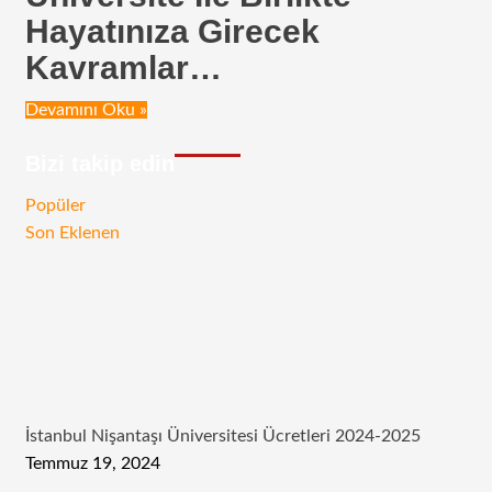
Hayatınıza Girecek
Kavramlar…
Devamını Oku »
Bizi takip edin
RSS
Facebook
Twitter
Instagram
Telegram
Popüler
Son Eklenen
İstanbul Nişantaşı Üniversitesi Ücretleri 2024-2025
Temmuz 19, 2024