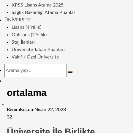
KPSS Lisans Atama 2025
Sağlık Bakanlığı Atama Puanları
ÜNIVERSITE
Lisans (4 Yıllık)
Önlisans (2 Yıllık)
Staj İlanları
Üniversite Taban Puanları
Vakıf / Özel Üniversite
Arama
yap
Dış
...
görünümü
ortalama
değiştir
BenimKoçum
Nisan 22, 2023
32
Üniversite İle Birlikte