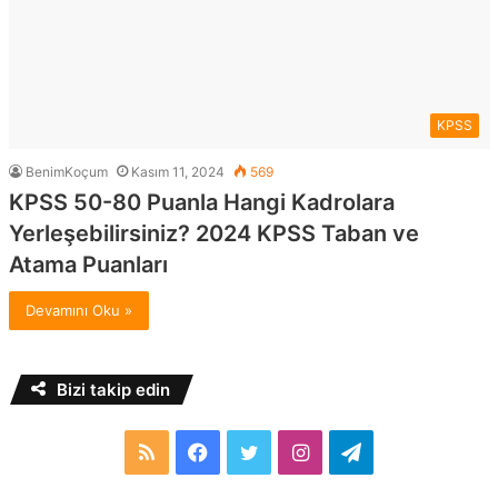
KPSS
BenimKoçum
Kasım 11, 2024
569
KPSS 50-80 Puanla Hangi Kadrolara
Yerleşebilirsiniz? 2024 KPSS Taban ve
Atama Puanları
Devamını Oku »
Bizi takip edin
RSS
Facebook
Twitter
Instagram
Telegram