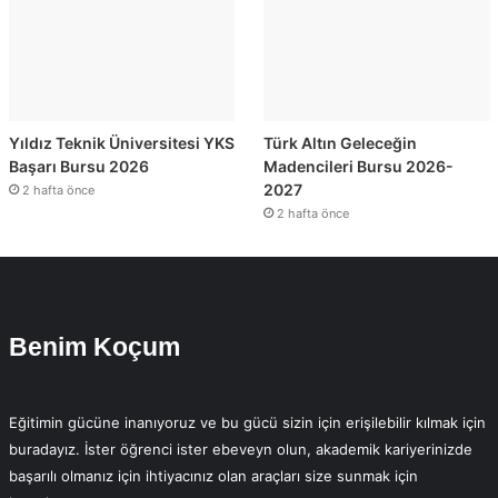
Yıldız Teknik Üniversitesi YKS
Türk Altın Geleceğin
Başarı Bursu 2026
Madencileri Bursu 2026-
2027
2 hafta önce
2 hafta önce
Benim Koçum
Eğitimin gücüne inanıyoruz ve bu gücü sizin için erişilebilir kılmak için
buradayız. İster öğrenci ister ebeveyn olun, akademik kariyerinizde
başarılı olmanız için ihtiyacınız olan araçları size sunmak için