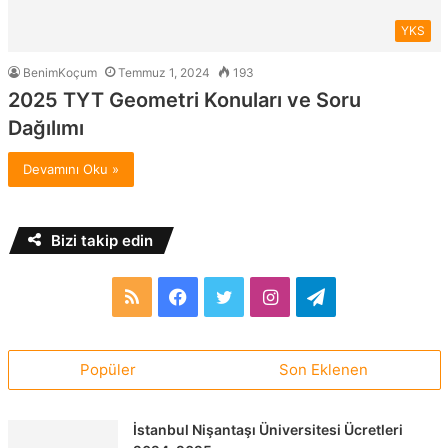
YKS
BenimKoçum
Temmuz 1, 2024
193
2025 TYT Geometri Konuları ve Soru
Dağılımı
Devamını Oku »
Bizi takip edin
RSS
Facebook
Twitter
Instagram
Telegram
Popüler
Son Eklenen
İstanbul Nişantaşı Üniversitesi Ücretleri