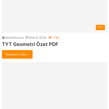
TYT
BenimKoçum
Ekim 6, 2024
1.786
TYT Geometri Özet PDF
Devamını Oku »