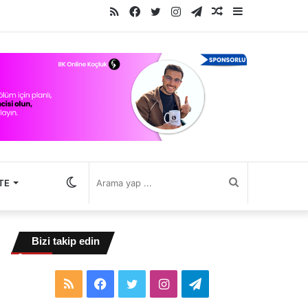
RSS
Facebook
Twitter
Instagram
Telegram
Rastgele
Kenar
Makale
Bölmesi
Dış
Arama
TE
görünümü
yap
Bizi takip edin
değiştir
...
RSS
Facebook
Twitter
Instagram
Telegram