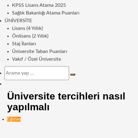
KPSS Lisans Atama 2025
Sağlık Bakanlığı Atama Puanları
ÜNIVERSITE
Lisans (4 Yıllık)
Önlisans (2 Yıllık)
Staj İlanları
Üniversite Taban Puanları
Vakıf / Özel Üniversite
Arama
yap
Dış
...
görünümü
Üniversite tercihleri nasıl
değiştir
yapılmalı
Eğitim