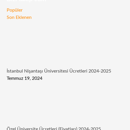
RSS
Facebook
Twitter
Instagram
Telegram
Popüler
Son Eklenen
İstanbul Nişantaşı Üniversitesi Ücretleri 2024-2025
Temmuz 19, 2024
Özel Üniversite Ücretleri (Fiyatları) 2024-2025