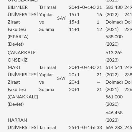
BİLİMLER
Tarımsal
20+1+0+1+0
21
583.430
249
ÜNİVERSİTESİ
Yapılar
15+1
16
(2022)
241
SAY
Ziraat
ve
15+1
1
Dolmadı
Dol
Fakültesi
Sulama
11+1
12
(2021)
229
(ISPARTA)
538.000
(Devlet)
(2020)
ÇANAKKALE
613.265
ONSEKİZ
(2023)
MART
Tarımsal
20+1+0+1+0
21
614.541
249
ÜNİVERSİTESİ
Yapılar
20+1
21
(2022)
238
SAY
Ziraat
ve
20+1
—
Dolmadı
Dol
Fakültesi
Sulama
20+1
21
(2021)
226
(ÇANAKKALE)
561.000
(Devlet)
(2020)
646.458
HARRAN
(2023)
ÜNİVERSİTESİ
Tarımsal
25+1+0+1+6
33
669.283
245