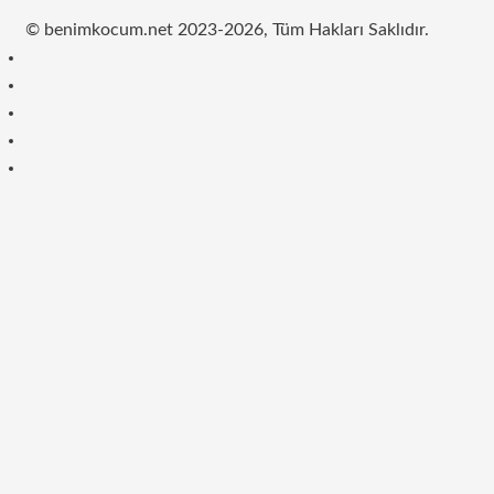
© benimkocum.net 2023-2026, Tüm Hakları Saklıdır.
RSS
Facebook
Twitter
Instagram
Telegram
Başa
dön
tuşu