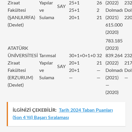
Ziraat
Yapılar
25+1
26
(2022)
232
SAY
Fakültesi
ve
25+1
2
Dolmadı
Dol
(ŞANLIURFA)
Sulama
20+1
21
(2021)
220
(Devlet)
615.000
(2020)
783.185
ATATÜRK
(2023)
ÜNİVERSİTESİ
Tarımsal
30+1+0+1+0
32
839.264
232
Ziraat
Yapılar
20+1
21
(2022)
217
SAY
Fakültesi
ve
20+1
—
Dolmadı
Dol
(ERZURUM)
Sulama
—
—
(2021)
—
(Devlet)
—
(2020)
İLGİNİZİ ÇEKEBİLİR:
Tarih 2024 Taban Puanları
(Son 4 Yıl) Başarı Sıralaması