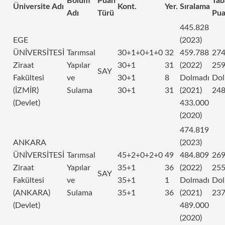
Bölüm
Puan
Tab
Üniversite Adı
Kont.
Yer.
Sıralama
Adı
Türü
Pua
445.828
EGE
(2023)
ÜNİVERSİTESİ
Tarımsal
30+1+0+1+0
32
459.788
274
Ziraat
Yapılar
30+1
31
(2022)
259
SAY
Fakültesi
ve
30+1
8
Dolmadı
Dol
(İZMİR)
Sulama
30+1
31
(2021)
248
(Devlet)
433.000
(2020)
474.819
ANKARA
(2023)
ÜNİVERSİTESİ
Tarımsal
45+2+0+2+0
49
484.809
269
Ziraat
Yapılar
35+1
36
(2022)
255
SAY
Fakültesi
ve
35+1
1
Dolmadı
Dol
(ANKARA)
Sulama
35+1
36
(2021)
237
(Devlet)
489.000
(2020)