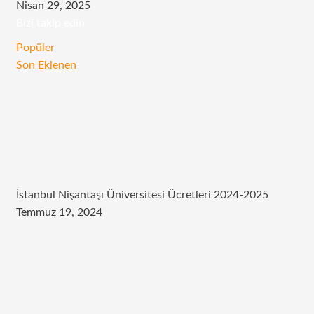
Nisan 29, 2025
Bizi takip edin
RSS
Facebook
Twitter
Instagram
Telegram
Popüler
Son Eklenen
İstanbul Nişantaşı Üniversitesi Ücretleri 2024-2025
Temmuz 19, 2024