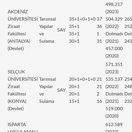
498.217
AKDENİZ
(2023)
ÜNİVERSİTESİ
Tarımsal
35+1+0+1+0
37
504.329
265
Ziraat
Yapılar
35+1
36
(2022)
252
SAY
Fakültesi
ve
35+1
1
Dolmadı
Dol
(ANTALYA)
Sulama
30+1
31
(2021)
243
(Devlet)
457.000
(2020)
571.351
SELÇUK
(2023)
ÜNİVERSİTESİ
Tarımsal
20+1+0+1+0
21
535.137
254
Ziraat
Yapılar
20+1
21
(2022)
248
SAY
Fakültesi
ve
20+1
2
Dolmadı
Dol
(KONYA)
Sulama
15+1
16
(2021)
232
(Devlet)
519.000
(2020)
ISPARTA
612.589
UYGULAMALI
(2023)