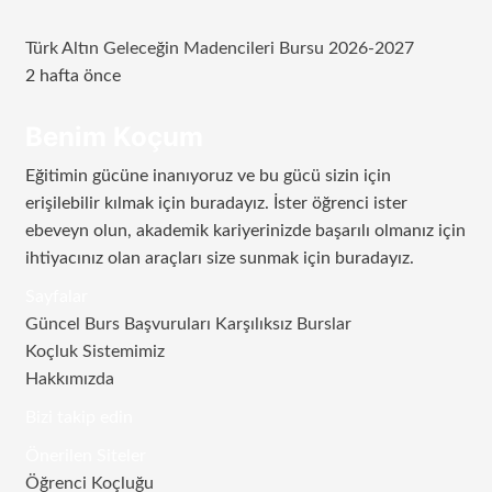
Türk Altın Geleceğin Madencileri Bursu 2026-2027
2 hafta önce
Benim Koçum
Eğitimin gücüne inanıyoruz ve bu gücü sizin için
erişilebilir kılmak için buradayız. İster öğrenci ister
ebeveyn olun, akademik kariyerinizde başarılı olmanız için
ihtiyacınız olan araçları size sunmak için buradayız.
Sayfalar
Güncel Burs Başvuruları Karşılıksız Burslar
Koçluk Sistemimiz
Hakkımızda
Bizi takip edin
RSS
Facebook
Twitter
Instagram
Telegram
Önerilen Siteler
Öğrenci Koçluğu