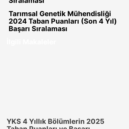
Sıralaması
paylaş
Tarımsal Genetik Mühendisliği
2024 Taban Puanları (Son 4 Yıl)
Başarı Sıralaması
İlgili Makaleler
YKS 4 Yıllık Bölümlerin 2025
Taban Puanları ve Başarı