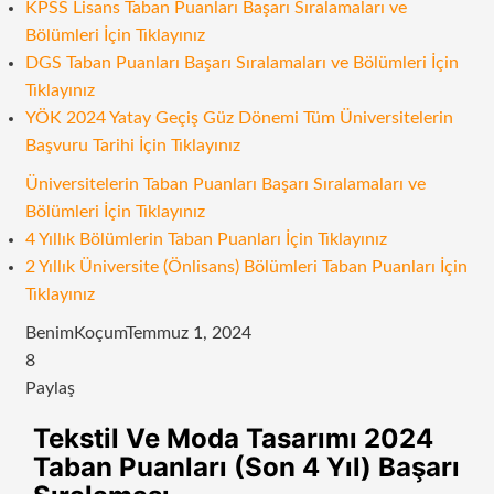
KPSS Lisans Taban Puanları Başarı Sıralamaları ve
Bölümleri İçin Tıklayınız
DGS Taban Puanları Başarı Sıralamaları ve Bölümleri İçin
Tıklayınız
YÖK 2024 Yatay Geçiş Güz Dönemi Tüm Üniversitelerin
Başvuru Tarihi İçin Tıklayınız
Üniversitelerin Taban Puanları Başarı Sıralamaları ve
Bölümleri İçin Tıklayınız
4 Yıllık Bölümlerin Taban Puanları İçin Tıklayınız
2 Yıllık Üniversite (Önlisans) Bölümleri Taban Puanları İçin
Tıklayınız
BenimKoçum
Temmuz 1, 2024
8
Paylaş
Facebook
Twitter
LinkedIn
Tumblr
Pinterest
Reddit
VKontakte
Odnoklassniki
Pocket
E-
Yazdır
Tekstil Ve Moda Tasarımı 2024
Posta
Taban Puanları (Son 4 Yıl) Başarı
ile