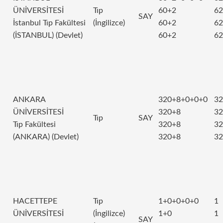
ÜNİVERSİTESİ
Tıp
60+2
62
SAY
İstanbul Tıp Fakültesi
(İngilizce)
60+2
62
(İSTANBUL) (Devlet)
60+2
62
ANKARA
320+8+0+0+0
32
ÜNİVERSİTESİ
320+8
32
Tıp
SAY
Tıp Fakültesi
320+8
32
(ANKARA) (Devlet)
320+8
32
HACETTEPE
Tıp
1+0+0+0+0
1
ÜNİVERSİTESİ
(İngilizce)
1+0
1
SAY