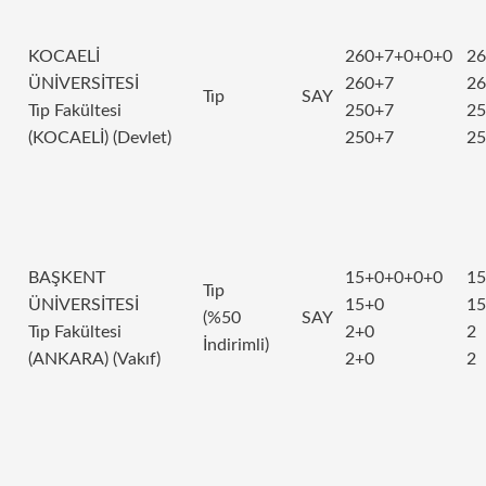
KOCAELİ
260+7+0+0+0
26
ÜNİVERSİTESİ
260+7
26
Tıp
SAY
Tıp Fakültesi
250+7
25
(KOCAELİ) (Devlet)
250+7
25
BAŞKENT
15+0+0+0+0
15
Tıp
ÜNİVERSİTESİ
15+0
15
(%50
SAY
Tıp Fakültesi
2+0
2
İndirimli)
(ANKARA) (Vakıf)
2+0
2