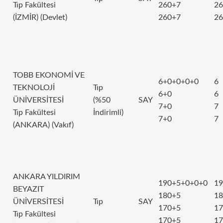
Tıp Fakültesi
260+7
26
(İZMİR) (Devlet)
260+7
26
TOBB EKONOMİ VE
6+0+0+0+0
6
TEKNOLOJİ
Tıp
6+0
6
ÜNİVERSİTESİ
(%50
SAY
7+0
7
Tıp Fakültesi
İndirimli)
7+0
7
(ANKARA) (Vakıf)
ANKARA YILDIRIM
190+5+0+0+0
19
BEYAZIT
180+5
18
ÜNİVERSİTESİ
Tıp
SAY
170+5
17
Tıp Fakültesi
170+5
17