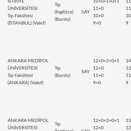
İSTİNYE
10+0+1+0+1
11
Tıp
ÜNİVERSİTESİ
11+0
11
(İngilizce)
SAY
Tıp Fakültesi
10+0
10
(Burslu)
(İSTANBUL) (Vakıf)
9+0
9
ANKARA MEDİPOL
12+0+2+0+1
14
ÜNİVERSİTESİ
Tıp
12+0
12
SAY
Tıp Fakültesi
(Burslu)
11+0
11
(ANKARA) (Vakıf)
9+0
9
ANKARA MEDİPOL
12+0+2+0+1
13
Tıp
ÜNİVERSİTESİ
12+0
12