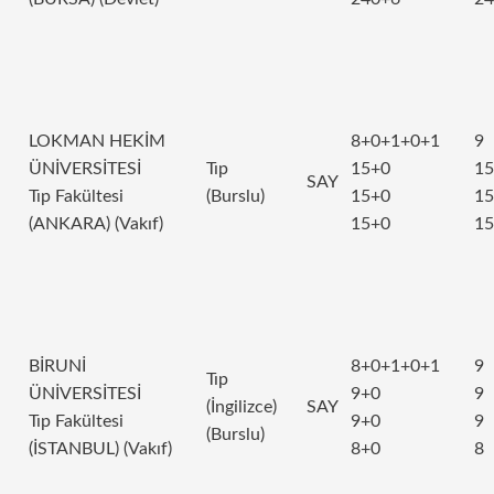
LOKMAN HEKİM
8+0+1+0+1
9
ÜNİVERSİTESİ
Tıp
15+0
15
SAY
Tıp Fakültesi
(Burslu)
15+0
15
(ANKARA) (Vakıf)
15+0
15
BİRUNİ
8+0+1+0+1
9
Tıp
ÜNİVERSİTESİ
9+0
9
(İngilizce)
SAY
Tıp Fakültesi
9+0
9
(Burslu)
(İSTANBUL) (Vakıf)
8+0
8