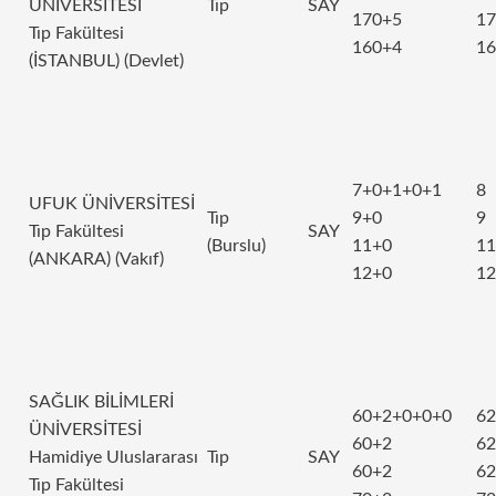
ÜNİVERSİTESİ
Tıp
SAY
170+5
17
Tıp Fakültesi
160+4
16
(İSTANBUL) (Devlet)
7+0+1+0+1
8
UFUK ÜNİVERSİTESİ
Tıp
9+0
9
Tıp Fakültesi
SAY
(Burslu)
11+0
11
(ANKARA) (Vakıf)
12+0
12
SAĞLIK BİLİMLERİ
60+2+0+0+0
62
ÜNİVERSİTESİ
60+2
62
Hamidiye Uluslararası
Tıp
SAY
60+2
62
Tıp Fakültesi