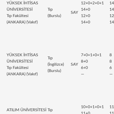
YÜKSEK İHTİSAS
12+0+2+0+1
14
ÜNİVERSİTESİ
Tıp
14+0
14
SAY
Tıp Fakültesi
(Burslu)
12+0
12
(ANKARA) (Vakıf)
14+0
14
YÜKSEK İHTİSAS
7+0+1+0+1
8
Tıp
ÜNİVERSİTESİ
8+0
8
(İngilizce)
SAY
Tıp Fakültesi
6+0
6
(Burslu)
(ANKARA) (Vakıf)
—
—
10+0+1+0+1
11
ATILIM ÜNİVERSİTESİ
Tıp
11+0
11