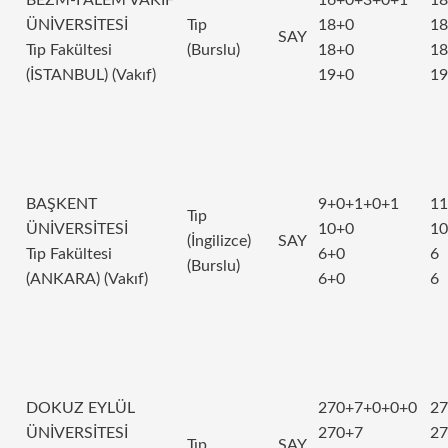
ÜNİVERSİTESİ
Tıp
18+0
18
SAY
Tıp Fakültesi
(Burslu)
18+0
18
(İSTANBUL) (Vakıf)
19+0
19
BAŞKENT
9+0+1+0+1
11
Tıp
ÜNİVERSİTESİ
10+0
10
(İngilizce)
SAY
Tıp Fakültesi
6+0
6
(Burslu)
(ANKARA) (Vakıf)
6+0
6
DOKUZ EYLÜL
270+7+0+0+0
27
ÜNİVERSİTESİ
270+7
27
Tıp
SAY