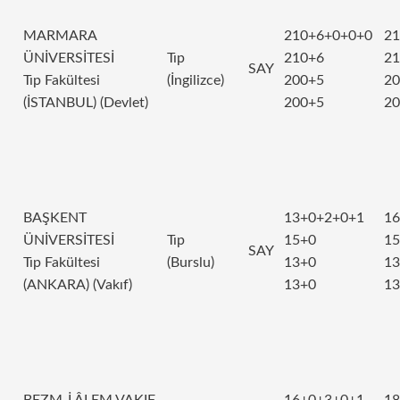
MARMARA
210+6+0+0+0
21
ÜNİVERSİTESİ
Tıp
210+6
21
SAY
Tıp Fakültesi
(İngilizce)
200+5
20
(İSTANBUL) (Devlet)
200+5
20
BAŞKENT
13+0+2+0+1
16
ÜNİVERSİTESİ
Tıp
15+0
15
SAY
Tıp Fakültesi
(Burslu)
13+0
13
(ANKARA) (Vakıf)
13+0
13
BEZM-İ ÂLEM VAKIF
16+0+3+0+1
18