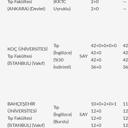
Tıp Fakültesi
(KKTC
2+0
—
(ANKARA) (Devlet)
Uyruklu)
2+0
—
Tıp
42+0+0+0+0
42
KOÇ ÜNİVERSİTESİ
(İngilizce)
42+0
42
Tıp Fakültesi
SAY
(%50
42+0
42
(İSTANBUL) (Vakıf)
İndirimli)
36+0
36
BAHÇEŞEHİR
10+0+2+0+1
11
Tıp
ÜNİVERSİTESİ
12+0
12
(İngilizce)
SAY
Tıp Fakültesi
12+0
12
(Burslu)
(İSTANBUL) (Vakıf)
12+0
12