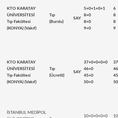
KTO KARATAY
5+0+1+0+1
6
ÜNİVERSİTESİ
Tıp
8+0
8
SAY
Tıp Fakültesi
(Burslu)
8+0
8
(KONYA) (Vakıf)
9+0
9
KTO KARATAY
37+0+0+0+0
37
ÜNİVERSİTESİ
Tıp
46+0
46
SAY
Tıp Fakültesi
(Ücretli)
45+0
45
(KONYA) (Vakıf)
50+0
50
İSTANBUL MEDİPOL
10+0+0+0+0
10