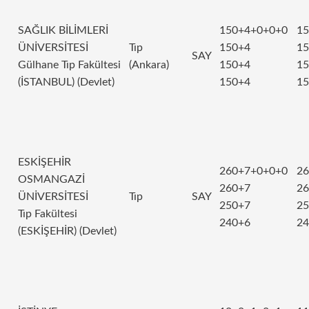
SAĞLIK BİLİMLERİ
150+4+0+0+0
15
ÜNİVERSİTESİ
Tıp
150+4
15
SAY
Gülhane Tıp Fakültesi
(Ankara)
150+4
15
(İSTANBUL) (Devlet)
150+4
15
ESKİŞEHİR
260+7+0+0+0
26
OSMANGAZİ
260+7
26
ÜNİVERSİTESİ
Tıp
SAY
250+7
25
Tıp Fakültesi
240+6
24
(ESKİŞEHİR) (Devlet)