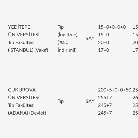
YEDİTEPE
Tıp
15+0+0+0+0
15
ÜNİVERSİTESİ
(İngilizce)
15+0
15
SAY
Tıp Fakültesi
(%50
20+0
20
(İSTANBUL) (Vakıf)
İndirimli)
17+0
17
ÇUKUROVA
200+5+0+0+50
25
ÜNİVERSİTESİ
255+7
26
Tıp
SAY
Tıp Fakültesi
245+7
25
(ADANA) (Devlet)
245+7
25