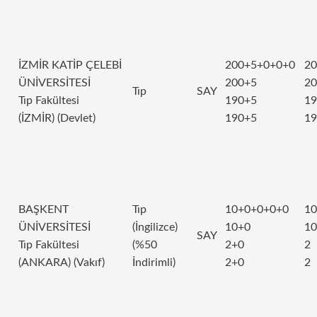
İZMİR KATİP ÇELEBİ
200+5+0+0+0
20
ÜNİVERSİTESİ
200+5
20
Tıp
SAY
Tıp Fakültesi
190+5
19
(İZMİR) (Devlet)
190+5
19
BAŞKENT
Tıp
10+0+0+0+0
10
ÜNİVERSİTESİ
(İngilizce)
10+0
10
SAY
Tıp Fakültesi
(%50
2+0
2
(ANKARA) (Vakıf)
İndirimli)
2+0
2