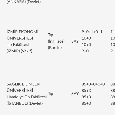
(ANKARA) (Devlet)
İZMİR EKONOMİ
9+0+1+0+1
11
Tıp
ÜNİVERSİTESİ
10+0
10
(İngilizce)
SAY
Tıp Fakültesi
10+0
10
(Burslu)
(İZMİR) (Vakıf)
9+0
9
SAĞLIK BİLİMLERİ
85+3+0+0+0
88
ÜNİVERSİTESİ
85+3
88
Tıp
SAY
Hamidiye Tıp Fakültesi
85+3
88
(İSTANBUL) (Devlet)
85+3
88