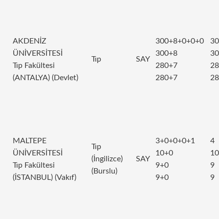
AKDENİZ
300+8+0+0+0
30
ÜNİVERSİTESİ
300+8
30
Tıp
SAY
Tıp Fakültesi
280+7
28
(ANTALYA) (Devlet)
280+7
28
MALTEPE
3+0+0+0+1
4
Tıp
ÜNİVERSİTESİ
10+0
10
(İngilizce)
SAY
Tıp Fakültesi
9+0
9
(Burslu)
(İSTANBUL) (Vakıf)
9+0
9