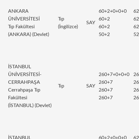
ANKARA
60+2+0+0+0
62
ÜNİVERSİTESİ
Tıp
60+2
62
SAY
Tıp Fakültesi
(İngilizce)
60+2
62
(ANKARA) (Devlet)
50+2
52
İSTANBUL
ÜNİVERSİTESİ-
260+7+0+0+0
26
CERRAHPAŞA
260+7
26
Tıp
SAY
Cerrahpaşa Tıp
260+7
26
Fakültesi
260+7
26
(İSTANBUL) (Devlet)
İSTANBUL
60+2+0+0+0
62