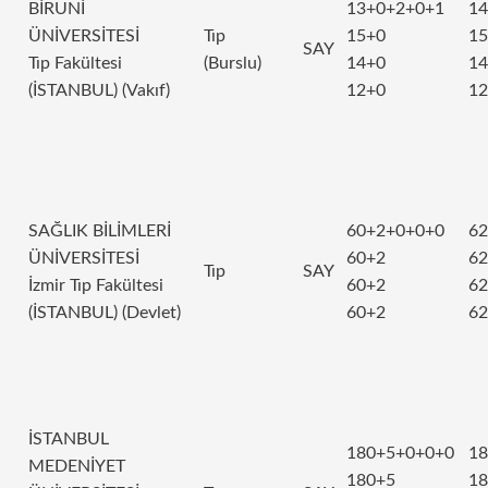
BİRUNİ
13+0+2+0+1
14
ÜNİVERSİTESİ
Tıp
15+0
15
SAY
Tıp Fakültesi
(Burslu)
14+0
14
(İSTANBUL) (Vakıf)
12+0
12
SAĞLIK BİLİMLERİ
60+2+0+0+0
62
ÜNİVERSİTESİ
60+2
62
Tıp
SAY
İzmir Tıp Fakültesi
60+2
62
(İSTANBUL) (Devlet)
60+2
62
İSTANBUL
180+5+0+0+0
18
MEDENİYET
180+5
18