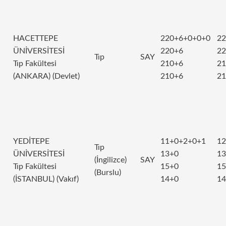
HACETTEPE
220+6+0+0+0
22
ÜNİVERSİTESİ
220+6
22
Tıp
SAY
Tıp Fakültesi
210+6
21
(ANKARA) (Devlet)
210+6
21
YEDİTEPE
11+0+2+0+1
12
Tıp
ÜNİVERSİTESİ
13+0
13
(İngilizce)
SAY
Tıp Fakültesi
15+0
15
(Burslu)
(İSTANBUL) (Vakıf)
14+0
14