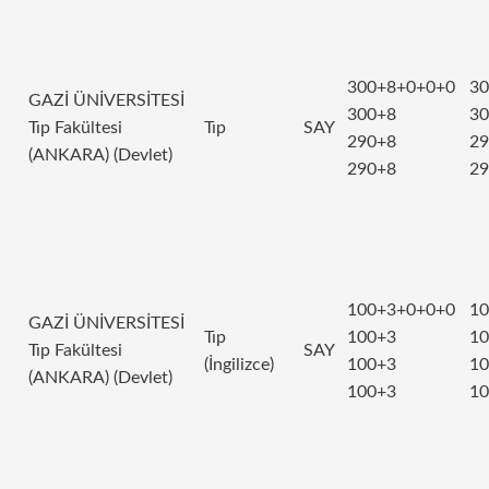
300+8+0+0+0
30
GAZİ ÜNİVERSİTESİ
300+8
30
Tıp Fakültesi
Tıp
SAY
290+8
29
(ANKARA) (Devlet)
290+8
29
100+3+0+0+0
10
GAZİ ÜNİVERSİTESİ
Tıp
100+3
10
Tıp Fakültesi
SAY
(İngilizce)
100+3
10
(ANKARA) (Devlet)
100+3
10