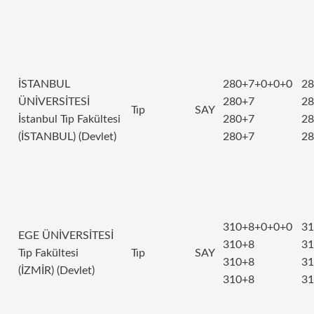
İSTANBUL
280+7+0+0+0
28
ÜNİVERSİTESİ
280+7
28
Tıp
SAY
İstanbul Tıp Fakültesi
280+7
28
(İSTANBUL) (Devlet)
280+7
28
310+8+0+0+0
31
EGE ÜNİVERSİTESİ
310+8
31
Tıp Fakültesi
Tıp
SAY
310+8
31
(İZMİR) (Devlet)
310+8
31