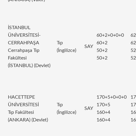
İSTANBUL
ÜNİVERSİTESİ-
60+2+0+0+0
62
CERRAHPAŞA
Tıp
60+2
62
SAY
Cerrahpaşa Tıp
(İngilizce)
50+2
52
Fakültesi
50+2
52
(İSTANBUL) (Devlet)
HACETTEPE
170+5+0+0+0
17
ÜNİVERSİTESİ
Tıp
170+5
17
SAY
Tıp Fakültesi
(İngilizce)
160+4
16
(ANKARA) (Devlet)
160+4
16