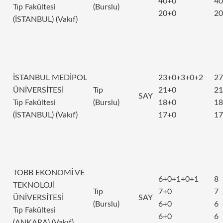
40+0
40
Tıp Fakültesi
(Burslu)
20+0
20
(İSTANBUL) (Vakıf)
İSTANBUL MEDİPOL
23+0+3+0+2
27
ÜNİVERSİTESİ
Tıp
21+0
21
SAY
Tıp Fakültesi
(Burslu)
18+0
18
(İSTANBUL) (Vakıf)
17+0
17
TOBB EKONOMİ VE
6+0+1+0+1
8
TEKNOLOJİ
Tıp
7+0
7
ÜNİVERSİTESİ
SAY
(Burslu)
6+0
6
Tıp Fakültesi
6+0
6
(ANKARA) (Vakıf)