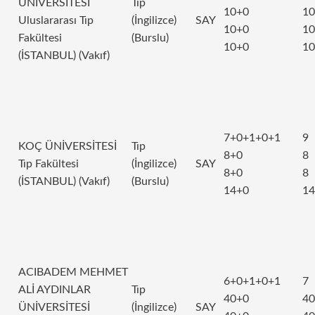
ÜNİVERSİTESİ
Tıp
10+0
10
Uluslararası Tıp
(İngilizce)
SAY
10+0
10
Fakültesi
(Burslu)
10+0
10
(İSTANBUL) (Vakıf)
7+0+1+0+1
9
KOÇ ÜNİVERSİTESİ
Tıp
8+0
8
Tıp Fakültesi
(İngilizce)
SAY
8+0
8
(İSTANBUL) (Vakıf)
(Burslu)
14+0
14
ACIBADEM MEHMET
6+0+1+0+1
7
ALİ AYDINLAR
Tıp
40+0
40
ÜNİVERSİTESİ
(İngilizce)
SAY