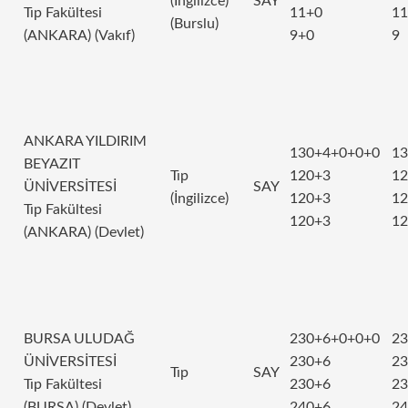
(İngilizce)
SAY
Tıp Fakültesi
11+0
11
(Burslu)
(ANKARA) (Vakıf)
9+0
9
ANKARA YILDIRIM
130+4+0+0+0
13
BEYAZIT
Tıp
120+3
12
ÜNİVERSİTESİ
SAY
(İngilizce)
120+3
12
Tıp Fakültesi
120+3
12
(ANKARA) (Devlet)
BURSA ULUDAĞ
230+6+0+0+0
23
ÜNİVERSİTESİ
230+6
23
Tıp
SAY
Tıp Fakültesi
230+6
23
(BURSA) (Devlet)
240+6
24