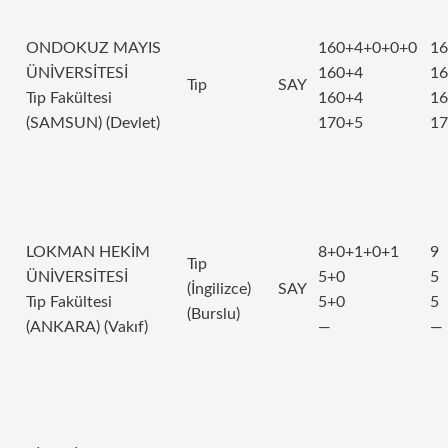
ONDOKUZ MAYIS
160+4+0+0+0
16
ÜNİVERSİTESİ
160+4
16
Tıp
SAY
Tıp Fakültesi
160+4
16
(SAMSUN) (Devlet)
170+5
17
LOKMAN HEKİM
8+0+1+0+1
9
Tıp
ÜNİVERSİTESİ
5+0
5
(İngilizce)
SAY
Tıp Fakültesi
5+0
5
(Burslu)
(ANKARA) (Vakıf)
—
—