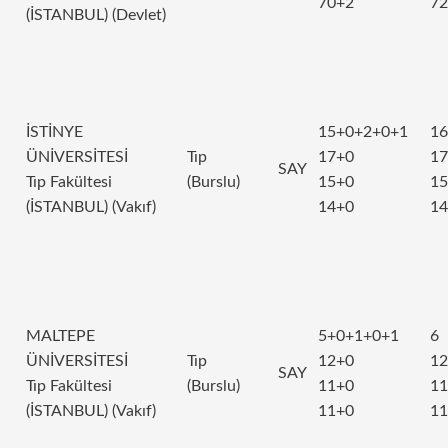
70+2
72
(İSTANBUL) (Devlet)
İSTİNYE
15+0+2+0+1
16
ÜNİVERSİTESİ
Tıp
17+0
17
SAY
Tıp Fakültesi
(Burslu)
15+0
15
(İSTANBUL) (Vakıf)
14+0
14
MALTEPE
5+0+1+0+1
6
ÜNİVERSİTESİ
Tıp
12+0
12
SAY
Tıp Fakültesi
(Burslu)
11+0
11
(İSTANBUL) (Vakıf)
11+0
11