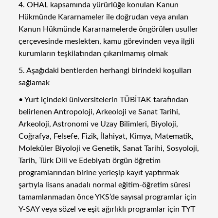
4. OHAL kapsamında yürürlüğe konulan Kanun
Hükmünde Kararnameler ile doğrudan veya anılan
Kanun Hükmünde Kararnamelerde öngörülen usuller
çerçevesinde meslekten, kamu görevinden veya ilgili
kurumların teşkilatından çıkarılmamış olmak
5. Aşağıdaki bentlerden herhangi birindeki koşulları
sağlamak
• Yurt içindeki üniversitelerin TÜBİTAK tarafından
belirlenen Antropoloji, Arkeoloji ve Sanat Tarihi,
Arkeoloji, Astronomi ve Uzay Bilimleri, Biyoloji,
Coğrafya, Felsefe, Fizik, İlahiyat, Kimya, Matematik,
Moleküler Biyoloji ve Genetik, Sanat Tarihi, Sosyoloji,
Tarih, Türk Dili ve Edebiyatı örgün öğretim
programlarından birine yerleşip kayıt yaptırmak
şartıyla lisans anadalı normal eğitim-öğretim süresi
tamamlanmadan önce YKS’de sayısal programlar için
Y-SAY veya sözel ve eşit ağırlıklı programlar için TYT