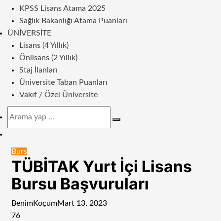
KPSS Lisans Atama 2025
Sağlık Bakanlığı Atama Puanları
ÜNIVERSITE
Lisans (4 Yıllık)
Önlisans (2 Yıllık)
Staj İlanları
Üniversite Taban Puanları
Vakıf / Özel Üniversite
Arama
yap
Dış
...
görünümü
Burs
değiştir
TÜBİTAK Yurt İçi Lisans
Bursu Başvuruları
BenimKoçum
Mart 13, 2023
76