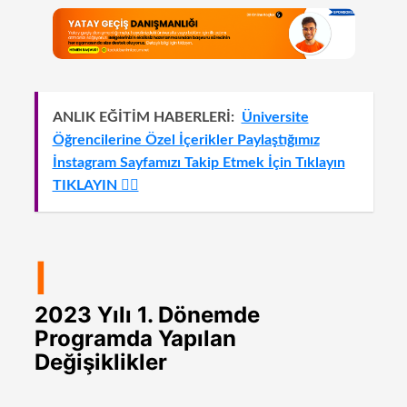
ANLIK EĞİTİM HABERLERİ:
Üniversite
Öğrencilerine Özel İçerikler Paylaştığımız
İnstagram Sayfamızı Takip Etmek İçin Tıklayın
TIKLAYIN 👈🏻
I
2023 Yılı 1. Dönemde
Programda Yapılan
Değişiklikler