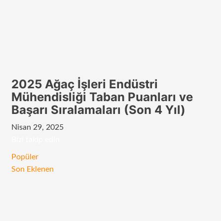
2025 Ağaç İşleri Endüstri
Mühendisliği Taban Puanları ve
Başarı Sıralamaları (Son 4 Yıl)
Nisan 29, 2025
Bizi takip edin
RSS
Facebook
Twitter
Instagram
Telegram
Popüler
Son Eklenen