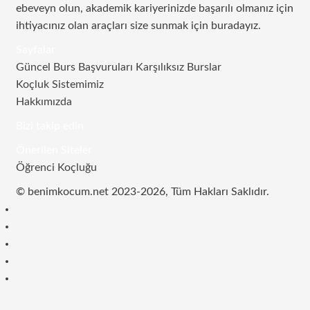
ebeveyn olun, akademik kariyerinizde başarılı olmanız için
ihtiyacınız olan araçları size sunmak için buradayız.
Sayfalar
Güncel Burs Başvuruları Karşılıksız Burslar
Koçluk Sistemimiz
Hakkımızda
Bizi takip edin
RSS
Facebook
Twitter
Instagram
Telegram
Önerilen Siteler
Öğrenci Koçluğu
© benimkocum.net 2023-2026, Tüm Hakları Saklıdır.
RSS
Facebook
Twitter
Instagram
Telegram
Başa