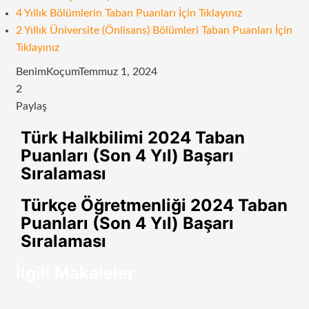
4 Yıllık Bölümlerin Taban Puanları İçin Tıklayınız
2 Yıllık Üniversite (Önlisans) Bölümleri Taban Puanları İçin
Tıklayınız
BenimKoçum
Temmuz 1, 2024
2
Paylaş
Facebook
Twitter
LinkedIn
Tumblr
Pinterest
Reddit
VKontakte
Odnoklassniki
Pocket
E-
Yazdır
Türk Halkbilimi 2024 Taban
Posta
Puanları (Son 4 Yıl) Başarı
ile
Sıralaması
paylaş
Türkçe Öğretmenliği 2024 Taban
Puanları (Son 4 Yıl) Başarı
Sıralaması
İlgili Makaleler