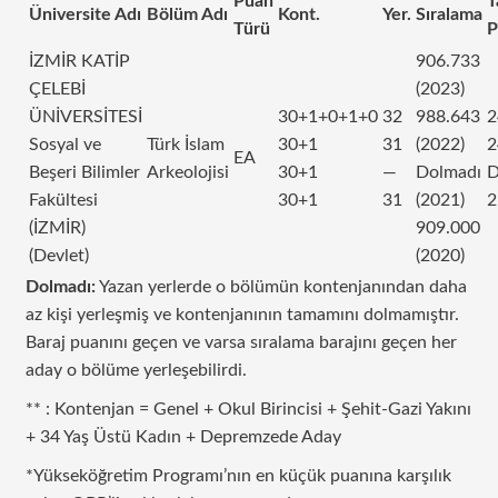
Puan
T
Üniversite Adı
Bölüm Adı
Kont.
Yer.
Sıralama
Türü
P
İZMİR KATİP
906.733
ÇELEBİ
(2023)
ÜNİVERSİTESİ
30+1+0+1+0
32
988.643
2
Sosyal ve
Türk İslam
30+1
31
(2022)
2
EA
Beşeri Bilimler
Arkeolojisi
30+1
—
Dolmadı
D
Fakültesi
30+1
31
(2021)
2
(İZMİR)
909.000
(Devlet)
(2020)
Dolmadı:
Yazan yerlerde o bölümün kontenjanından daha
az kişi yerleşmiş ve kontenjanının tamamını dolmamıştır.
Baraj puanını geçen ve varsa sıralama barajını geçen her
aday o bölüme yerleşebilirdi.
** : Kontenjan = Genel + Okul Birincisi + Şehit-Gazi Yakını
+ 34 Yaş Üstü Kadın + Depremzede Aday
*Yükseköğretim Programı’nın en küçük puanına karşılık